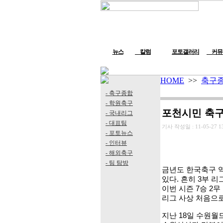
뉴스
칼럼
포토갤러리
커뮤
HOME
>>
축구
- 축구종합
- 학원축구
포천시민 축구
- 국내리그
- 대표팀
기사 작성일 :
11-05-27 1
- 포토뉴스
- 인터뷰
- 해외축구
- 팀 탐방
금년도 한국축구 역
있다. 흔히 3부 
이번 시즌 7승 2
리그 사상 처음으로
지난 18일 수원월드