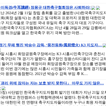
우이독경(牛耳讀經) 정몽규 대한축구협회장은 사퇴하라!
난 2024년 2월 11일 창립 총회를 갖고 출범한 (사)한국축구지도
회(회장 설동식) 는 초중고 및 대학과 프로까지 포함된 대한민국
구 지도자들로 구성된 국내 유일의 축구 지도자 대표 기구이다.
사)한국축구지도자협회(KFCA)는 지난 4월 28일과 29일 강릉에서
원 워크샵을 열고 한국축구 위기 극복 방안 마련…
경기 무패 행진 박승수 감독, ‘풍전등화(風前燈火) K3 지도자…
28일 시흥시 희망공원축구장에서는 K3 시흥시민축구단과 춘천시
축구단의 7R 경기가 열렸다. 홈구장인 정왕스타디움이 잔디 교
에 들어가 10월 완공 예정이라 희망공원축구장으로 장소를 변경해
열린 이번 경기에는 많은 시흥시 시민들이 가족들과 함께 경기장
아 응원에 동참했다. 2021년 박승수 감독 부임 후 K…
권리 위에 잠자는 자는 보호 받지 못한다」 아무도 가지 않은…
가칭) 사단법인 한국축구지도자협회 발기인 대회가 지난 21일 오
단국대학교 천안캠퍼스 산학협력관에서 열렸다. 한국축구지도자
회는 대한민국 전 연령대 축구지도자들이라면 누구나 회원 자격을