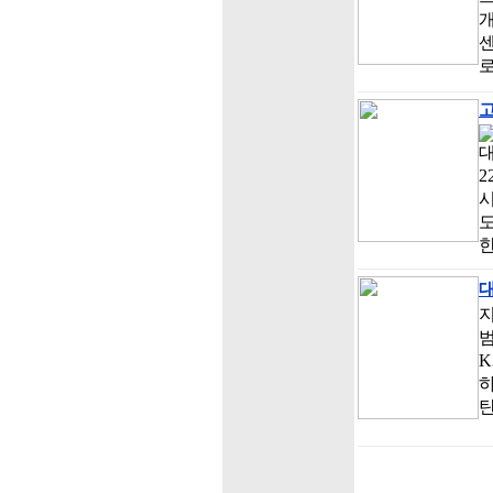
고
대
2
지
범
K