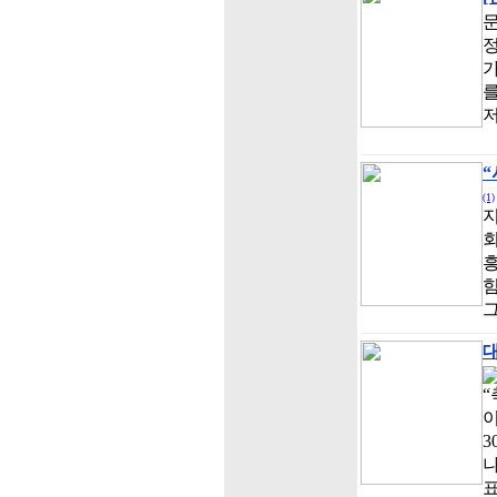
정
를
(1)
지
회
힘
“
이
3
나
표