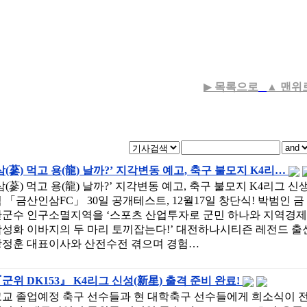
▶
목록으로
▲
맨위
삼(蔘) 먹고 용(龍) 날까?’ 지각변동 예고, 축구 불모지 K4리…
삼(蔘) 먹고 용(龍) 날까?’ 지각변동 예고, 축구 불모지 K4리그 신
 「금산인삼FC」 30일 공개테스트, 12월17일 창단식! 박범인 금
산군수 인구소멸지역을 ‘스포츠 산업투자로 군민 하나와 지역경제
활성화 이바지의 두 마리 토끼잡는다!’ 대전하나시티즌 레전드 출
강정훈 대표이사와 산전수전 겪으며 경험…
군위 DK153』 K4리그 신성(新星) 출격 준비 완료!
고교 졸업예정 축구 선수들과 현 대학축구 선수들에게 희소식이 