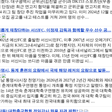
졌다. 대구광역시 군위군(김진열 군수)과 DK153 스포츠단(우종
 단장)은 최근 연고지 협약을 체결하고 군위군을 연고지로 하는
4 리그 팀 창단 추진 작업을 마무리하고 있다. 이미 2024년 12월 
 모집 공고를 내고 테스트를 거쳐 20여 명의 선수…
롭게 재창단하는 서산FC, 이정재 감독과 함께할 우수 선수 공…
002년 예산FC로 출발한 서산시민FC, 이후 2007년 서산 오메가FC
 지금의 K3리그(내셔널리그)로 참가했지만, 지자체의 미비한 지
으로 예산FC로 연고 이전하고 2010년 결국 내셔널리그에서 탈
 한 뒤 해체의 아픔을 맛봤다. 이제, 15년 만에 서산FC를 재창단
 되는 서산시는 쓰디쓴 아픔을 겪은 만큼 이완섭 시…
영시, 동계 훈련의 요람에서 국제 해양 레저의 요람으로 발돋…
남 통영시(시장 천영기)는 2026년과 2027년 2년간 제62회와 제6
회 춘계대학축구연맹전 통영시 개최를 확정 지었다고 알렸다. 통
시는 14년 연속 춘계대학축구연맹전 유치에 성공하며 전국 대학축
의 중심지로서 입지를 확고히 하고, 전국 80여 개 대학 축구팀이
참가하는 국내 최대 규모의 전국대회를 유치함으로써 …
단독] 대한축구협회 전임강사 채용 자격 제한?