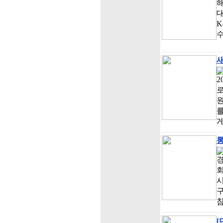
해
대
K
수
새
2
로
원
를
게
통
경
구
[