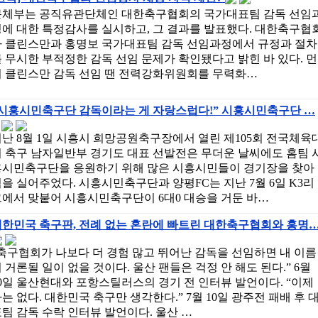
문체부는 공직유관단체인 대한축구협회의 국가대표팀 감독 선임
에 대한 특정감사를 실시하고, 그 결과를 발표했다. 대한축구협
가 클린스만과 홍명보 국가대표팀 감독 선임과정에서 규정과 절차
 무시한 부적정한 감독 선임 문제가 확인됐다고 밝힌 바 있다. 먼
저 클린스만 감독 선임 땐 전력강화위원회를 무력화…
“시흥시민축구단 감독이라는 게 자랑스럽다!” 시흥시민축구단 …
난 8월 1일 시흥시 희망공원축구장에서 열린 제105회 전국체육
 축구 남자일반부 경기도 대표 선발전은 무더운 날씨에도 홈팀 
흥시민축구단을 응원하기 위해 많은 시흥시민들이 경기장을 찾아
을 실어주었다. 시흥시민축구단과 양평FC는 지난 7월 6일 K3리
그에서 맞붙어 시흥시민축구단이 6대0 대승을 거둔 바…
대한민국 축구판, 전례 없는 혼란에 빠트린 대한축구협회와 홍명
축구협회가 나보다 더 경험 많고 뛰어난 감독을 선임하면 내 이름
 거론될 일이 없을 것이다. 울산 팬들은 걱정 안 해도 된다.” 6월
0일 울산현대와 포항스틸러스의 경기 전 인터뷰 발언이다. “이제
는 없다. 대한민국 축구만 생각한다.” 7월 10일 광주전 패배 후 
팀 감독 수락 인터뷰 발언이다. 울산 …