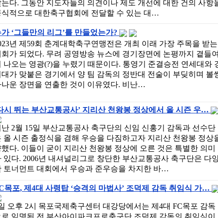
는다. 그동안 지도자들의 의견이나 제도 개선에 대한 건의 사항
공식적으로 대한축구협회에 전달할 수 있는 대…
가 ‘그들만의 리그’를 만들었는가?
023년 제59회 춘계대학축구연맹전은 개최 이래 가장 주목을 받는
대회가 되었다. 무려 공영방송 뉴스에 경기장면에 논평까지 곁들
 나오는 영광(?)을 누렸기 때문이다. 통영기 준결승전 연세대와 
대가 맞붙은 경기에서 양 팀 감독의 정반대 전술이 부딪히며 볼
나운 장면을 연출한 것이 이유였다. 비난…
다시 뛰는 부산교통공사’ 지리산 천왕봉 정상에서 올 시즌 우…
난 2월 15일 부산교통공사 축구단의 신임 신홍기 감독과 선수단
 올 시즌 출정식을 겸해 우승을 다짐하고자 지리산 천왕봉 정상
했다. 이들이 굳이 지리산 천왕봉 정상에 오른 것은 특별한 의미
 있다. 2006년 내셔널리그로 창단한 부산교통공사 축구단은 다
한 토너먼트 대회에서 우승과 준우승을 차지한 바…
C목포, 제4대 사령탑 ‘승격의 마법사’ 조덕제 감독 취임식 가…
일 오후 2시 목포국제축구센터 대강당에서는 제4대 FC목포 감독
으로 임명된 전 부산아이파크프로축구단 조덕제 감독의 취임식이