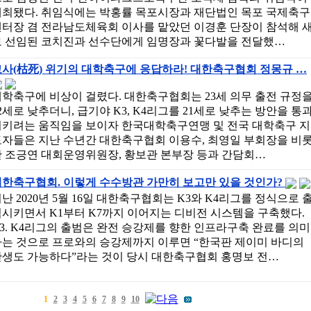
개최됐다. 취임식에는 박홍률 목포시장과 재단법인 목포 국제축구
센터장 겸 전라남도체육회 이사를 맡았던 이경훈 단장이 참석해 
로 선임된 코치진과 선수단에게 임명장과 꽃다발을 전달했…
사(枯死) 위기의 대학축구에 응답하라! 대한축구협회 정몽규 …
학축구에 비상이 걸렸다. 대한축구협회는 23세 의무 출전 규정
2세로 낮추더니, 급기야 K3, K4리그를 21세로 낮추는 방안을 통
시키려는 움직임을 보이자 한국대학축구연맹 및 전국 대학축구 지
도자들은 지난 수년간 대한축구협회 이용수, 최영일 부회장을 비
한 조긍연 대회운영위원장, 황보관 본부장 등과 간담회…
대한축구협회. 이렇게 수수방관 가만히 보고만 있을 것인가?
난 2020년 5월 16일 대한축구협회는 K3와 K4리그를 정식으로 
시키면서 K1부터 K7까지 이어지는 디비전 시스템을 구축했다.
3. K4리그의 출범은 완전 승강제를 향한 인프라구축 완료를 의미
하는 것으로 프로와의 승강제까지 이루면 “한국판 제이미 바디의
탄생도 가능하다”라는 것이 당시 대한축구협회 홍명보 전…
1
2
3
4
5
6
7
8
9
10