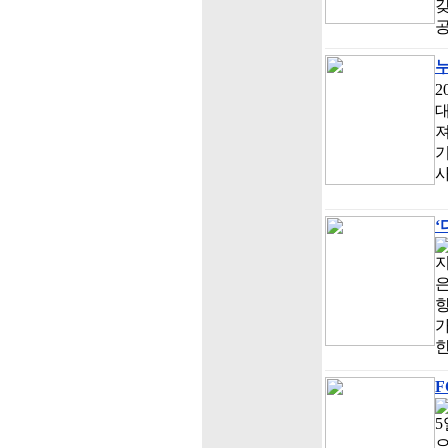
갖
누
2
져
기
사
‘
지
은
향
가
F
5