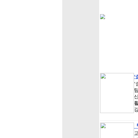
‘
‘
팀
『