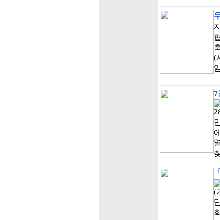
지
협
축
(
임
7
민
찾
「
(