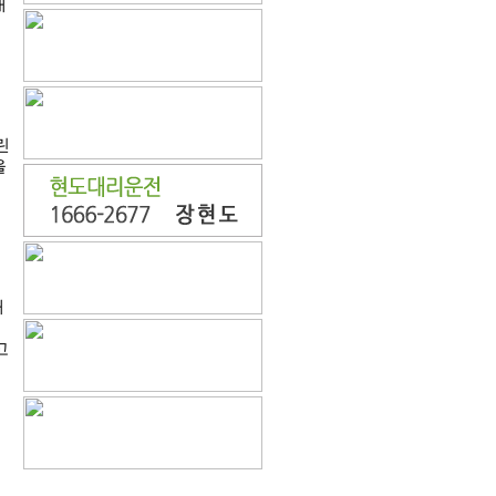
대
린
을
때
고