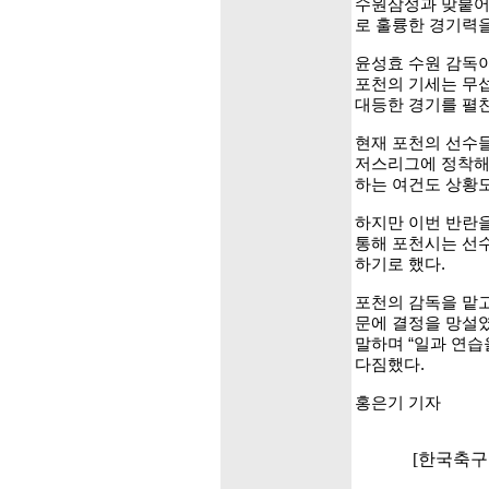
수원삼성과 맞붙어 
로 훌륭한 경기력
윤성효 수원 감독이
포천의 기세는 무섭
대등한 경기를 펼
현재 포천의 선수
저스리그에 정착해있
하는 여건도 상황도
하지만 이번 반란을
통해 포천시는 선
하기로 했다.
포천의 감독을 맡고
문에 결정을 망설였
말하며 “일과 연습
다짐했다.
홍은기 기자
[한국축구포