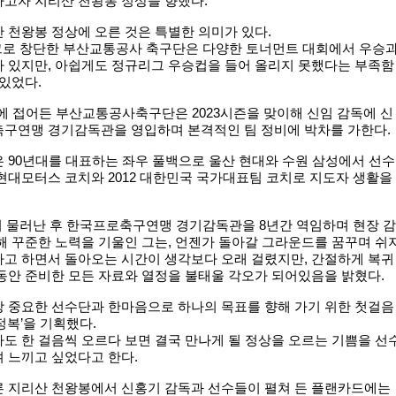
하고자 지리산 천왕봉 정상을 향했다.
 천왕봉 정상에 오른 것은 특별한 의미가 있다.
리그로 창단한 부산교통공사 축구단은 다양한 토너먼트 대회에서 우승
바 있지만, 아쉽게도 정규리그 우승컵을 들어 올리지 못했다는 부족함
 있었다.
차에 접어든 부산교통공사축구단은 2023시즌을 맞이해 신임 감독에 신
축구연맹 경기감독관을 영입하며 본격적인 팀 정비에 박차를 가한다.
 90년대를 대표하는 좌우 풀백으로 울산 현대와 수원 삼성에서 선수
현대모터스 코치와 2012 대한민국 국가대표팀 코치로 지도자 생활을
서 물러난 후 한국프로축구연맹 경기감독관을 8년간 역임하며 현장 감
해 꾸준한 노력을 기울인 그는, 언젠가 돌아갈 그라운드를 꿈꾸며 쉬
다고 하면서 돌아오는 시간이 생각보다 오래 걸렸지만, 간절하게 복귀
동안 준비한 모든 자료와 열정을 불태울 각오가 되어있음을 밝혔다.
장 중요한 선수단과 한마음으로 하나의 목표를 향해 가기 위한 첫걸음
정복’을 기획했다.
도 한 걸음씩 오르다 보면 결국 만나게 될 정상을 오르는 기쁨을 선
 느끼고 싶었다고 한다.
른 지리산 천왕봉에서 신홍기 감독과 선수들이 펼쳐 든 플랜카드에는