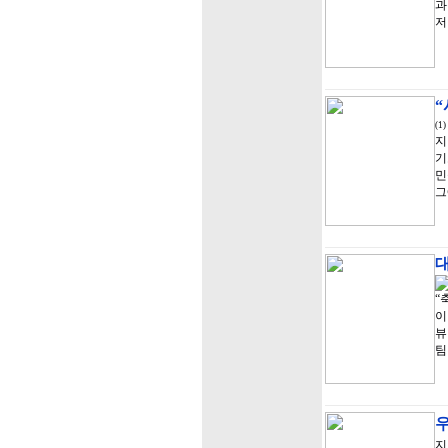
과
저
(1)
지
기
민
그
“
이
뷰
팀
지