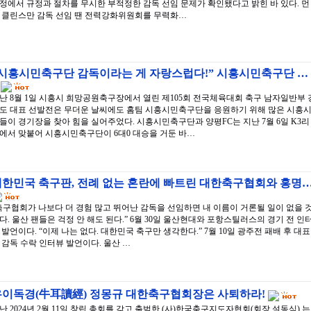
정에서 규정과 절차를 무시한 부적정한 감독 선임 문제가 확인됐다고 밝힌 바 있다. 먼
 클린스만 감독 선임 땐 전력강화위원회를 무력화…
“시흥시민축구단 감독이라는 게 자랑스럽다!” 시흥시민축구단 …
난 8월 1일 시흥시 희망공원축구장에서 열린 제105회 전국체육대회 축구 남자일반부 
도 대표 선발전은 무더운 날씨에도 홈팀 시흥시민축구단을 응원하기 위해 많은 시흥
들이 경기장을 찾아 힘을 실어주었다. 시흥시민축구단과 양평FC는 지난 7월 6일 K3리
에서 맞붙어 시흥시민축구단이 6대0 대승을 거둔 바…
대한민국 축구판, 전례 없는 혼란에 빠트린 대한축구협회와 홍명
축구협회가 나보다 더 경험 많고 뛰어난 감독을 선임하면 내 이름이 거론될 일이 없을 
다. 울산 팬들은 걱정 안 해도 된다.” 6월 30일 울산현대와 포항스틸러스의 경기 전 인
 발언이다. “이제 나는 없다. 대한민국 축구만 생각한다.” 7월 10일 광주전 패배 후 대표
 감독 수락 인터뷰 발언이다. 울산 …
우이독경(牛耳讀經) 정몽규 대한축구협회장은 사퇴하라!
난 2024년 2월 11일 창립 총회를 갖고 출범한 (사)한국축구지도자협회(회장 설동식) 는