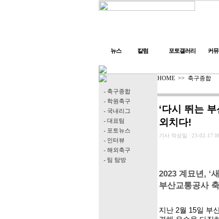
뉴스
칼럼
포토갤러리
커뮤
HOME
>>
축구종합
- 축구종합
- 학원축구
‘다시 뛰는 
- 국내리그
외치다!
- 대표팀
- 포토뉴스
기사 작성일 :
23-02-17 0
- 인터뷰
- 해외축구
- 팀 탐방
2023 계묘년, 
부산교통공사 축
지난 2월 15일 