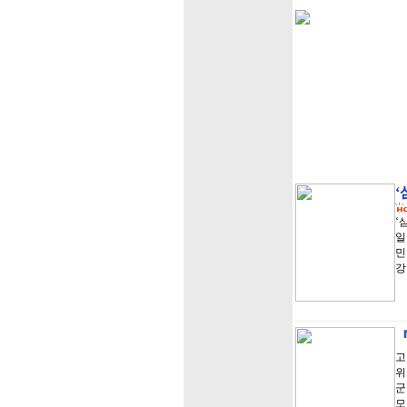
‘
‘
일
민
강
『
고
위
군
모