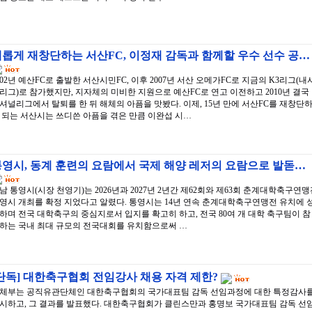
롭게 재창단하는 서산FC, 이정재 감독과 함께할 우수 선수 공…
002년 예산FC로 출발한 서산시민FC, 이후 2007년 서산 오메가FC로 지금의 K3리그(내
리그)로 참가했지만, 지자체의 미비한 지원으로 예산FC로 연고 이전하고 2010년 결국
셔널리그에서 탈퇴를 한 뒤 해체의 아픔을 맛봤다. 이제, 15년 만에 서산FC를 재창단
 되는 서산시는 쓰디쓴 아픔을 겪은 만큼 이완섭 시…
영시, 동계 훈련의 요람에서 국제 해양 레저의 요람으로 발돋…
남 통영시(시장 천영기)는 2026년과 2027년 2년간 제62회와 제63회 춘계대학축구연
영시 개최를 확정 지었다고 알렸다. 통영시는 14년 연속 춘계대학축구연맹전 유치에 
하며 전국 대학축구의 중심지로서 입지를 확고히 하고, 전국 80여 개 대학 축구팀이 참
하는 국내 최대 규모의 전국대회를 유치함으로써 …
단독] 대한축구협회 전임강사 채용 자격 제한?
체부는 공직유관단체인 대한축구협회의 국가대표팀 감독 선임과정에 대한 특정감사
시하고, 그 결과를 발표했다. 대한축구협회가 클린스만과 홍명보 국가대표팀 감독 선