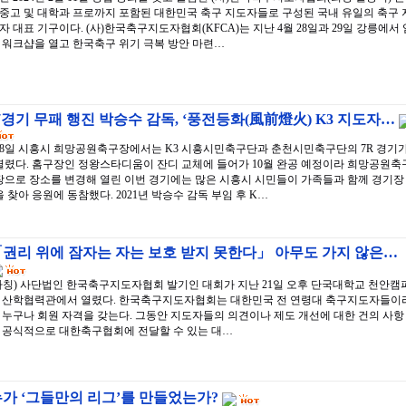
중고 및 대학과 프로까지 포함된 대한민국 축구 지도자들로 구성된 국내 유일의 축구 
자 대표 기구이다. (사)한국축구지도자협회(KFCA)는 지난 4월 28일과 29일 강릉에서 
 워크샵을 열고 한국축구 위기 극복 방안 마련…
7경기 무패 행진 박승수 감독, ‘풍전등화(風前燈火) K3 지도자…
28일 시흥시 희망공원축구장에서는 K3 시흥시민축구단과 춘천시민축구단의 7R 경기
열렸다. 홈구장인 정왕스타디움이 잔디 교체에 들어가 10월 완공 예정이라 희망공원축
장으로 장소를 변경해 열린 이번 경기에는 많은 시흥시 시민들이 가족들과 함께 경기장
을 찾아 응원에 동참했다. 2021년 박승수 감독 부임 후 K…
권리 위에 잠자는 자는 보호 받지 못한다」 아무도 가지 않은…
가칭) 사단법인 한국축구지도자협회 발기인 대회가 지난 21일 오후 단국대학교 천안캠
 산학협력관에서 열렸다. 한국축구지도자협회는 대한민국 전 연령대 축구지도자들이
 누구나 회원 자격을 갖는다. 그동안 지도자들의 의견이나 제도 개선에 대한 건의 사항
 공식적으로 대한축구협회에 전달할 수 있는 대…
가 ‘그들만의 리그’를 만들었는가?