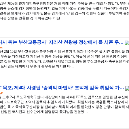
023년 제59회 춘계대학축구연맹전은 개최 이래 가장 주목을 받는 대회가 되었다. 무려 
방송 뉴스에 경기장면에 논평까지 곁들여져 나오는 영광(?)을 누렸기 때문이다. 통영
결승전 연세대와 경기대가 맞붙은 경기에서 양 팀 감독의 정반대 전술이 부딪히며 볼
나운 장면을 연출한 것이 이유였다. 비난…
다시 뛰는 부산교통공사’ 지리산 천왕봉 정상에서 올 시즌 우…
난 2월 15일 부산교통공사 축구단의 신임 신홍기 감독과 선수단은 올 시즌 출정식을 
 우승을 다짐하고자 지리산 천왕봉 정상을 향했다. 이들이 굳이 지리산 천왕봉 정상에
른 것은 특별한 의미가 있다. 2006년 내셔널리그로 창단한 부산교통공사 축구단은 다
 토너먼트 대회에서 우승과 준우승을 차지한 바…
C목포, 제4대 사령탑 ‘승격의 마법사’ 조덕제 감독 취임식 가…
일 오후 2시 목포국제축구센터 대강당에서는 제4대 FC목포 감독으로 임명된 전 부산아
파크프로축구단 조덕제 감독의 취임식이 개최됐다. 취임식에는 박홍률 목포시장과 재
법인 목포 국제축구센터장 겸 전라남도체육회 이사를 맡았던 이경훈 단장이 참석해 
 선임된 코치진과 선수단에게 임명장과 꽃다발을 전달했…