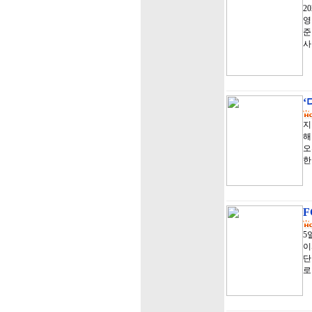
2
영
준
사
‘
지
해
오
한
F
5
이
단
로