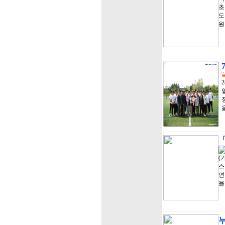
초
도
원
「
(
스
면
을
누