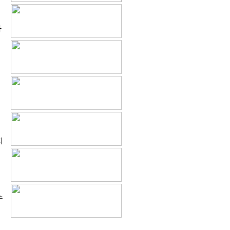
과
지
수