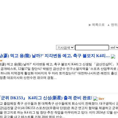
▶
목록으로
▲
맨위
삼(蔘) 먹고 용(龍) 날까?’ 지각변동 예고, 축구 불모지 K4리…
삼(蔘) 먹고 용(龍) 날까?’ 지각변동 예고, 축구 불모지 K4리그 신생팀 「금산인삼FC」 3
 공개테스트, 12월17일 창단식! 박범인 금산군수 인구소멸지역을 ‘스포츠 산업투자로 
 하나와 지역경제 활성화 이바지의 두 마리 토끼잡는다!’ 대전하나시티즌 레전드 출신
정훈 대표이사와 산전수전 겪으며 경험…
군위 DK153』 K4리그 신성(新星) 출격 준비 완료!
교 졸업예정 축구 선수들과 현 대학축구 선수들에게 희소식이 전해졌다. 대구광역시 
군(김진열 군수)과 DK153 스포츠단(우종대 단장)은 최근 연고지 협약을 체결하고 군
을 연고지로 하는 K4 리그 팀 창단 추진 작업을 마무리하고 있다. 이미 2024년 12월 선
집 공고를 내고 테스트를 거쳐 20여 명의 선수…