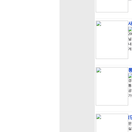
새
2
널
내
게
통
경
통
공
가
[
문
실