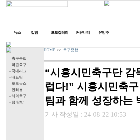
뉴스
칼럼
포토갤러리
커뮤니티
유망주
HOME
>>
축구종합
- 축구종합
- 학원축구
“시흥시민축구단 감
- 국내리그
- 대표팀
럽다!” 시흥시민축구
- 포토뉴스
- 인터뷰
- 해외축구
팀과 함께 성장하는 
- 팀 탐방
기사 작성일 :
24-08-22 10:53