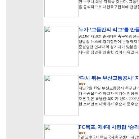
면 누구나 회원 자격을 갖는다. 그동
을 공식적으로 대한축구협회에 전달할
누가 ‘그들만의 리그’를 만
2023년 제59회 춘계대학축구연맹전은
영방송 뉴스에 경기장면에 논평까지 곁
준결승전 연세대와 경기대가 맞붙은 
사나운 장면을 연출한 것이 이유였다.
‘다시 뛰는 부산교통공사’ 
지난 2월 15일 부산교통공사 축구단
해 우승을 다짐하고자 지리산 천왕봉 
오른 것은 특별한 의미가 있다. 20
한 토너먼트 대회에서 우승과 준우승
FC목포, 제4대 사령탑 ‘승
5일 오후 2시 목포국제축구센터 대강