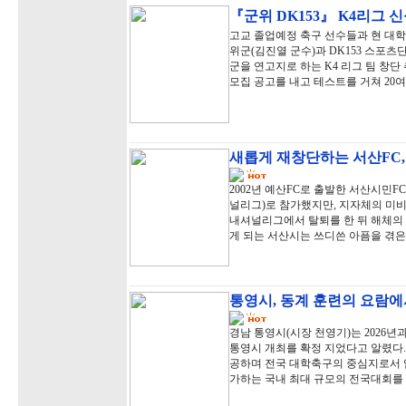
『군위 DK153』 K4리그 신
고교 졸업예정 축구 선수들과 현 대
위군(김진열 군수)과 DK153 스포츠
군을 연고지로 하는 K4 리그 팀 창단 
모집 공고를 내고 테스트를 거쳐 20
새롭게 재창단하는 서산FC,
2002년 예산FC로 출발한 서산시민FC
널리그)로 참가했지만, 지자체의 미비
내셔널리그에서 탈퇴를 한 뒤 해체의 아
게 되는 서산시는 쓰디쓴 아픔을 겪은
통영시, 동계 훈련의 요람에
경남 통영시(시장 천영기)는 2026년
통영시 개최를 확정 지었다고 알렸다.
공하며 전국 대학축구의 중심지로서 입
가하는 국내 최대 규모의 전국대회를