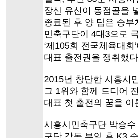
장신 유신이 동점골을 넣
종료된 후 양 팀은 승
민축구단이 4대3으로 
‘제105회 전국체육대회
대표 출전권을 쟁취했다
2015년 창단한 시흥시민
그 1위와 함께 드디어
대표 첫 출전의 꿈을 이
시흥시민축구단 박승수 
구단 감독 부임 후 K3 