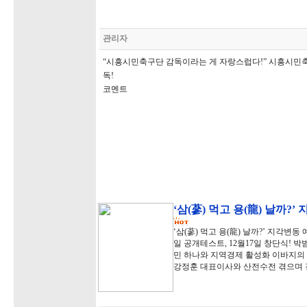
관리자
“시흥시민축구단 감독이라는 게 자랑스럽다!” 시흥시민축
독!
코멘트
‘삼(蔘) 먹고 용(龍) 날까?
‘삼(蔘) 먹고 용(龍) 날까?’ 지각변
일 공개테스트, 12월17일 창단식!
민 하나와 지역경제 활성화 이바지의 
강정훈 대표이사와 산전수전 겪으며