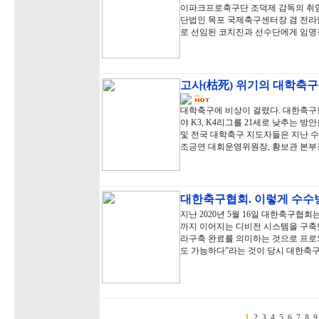
이파크프로축구단 조덕제 감독의 취임
단법인 목포 국제축구센터장 겸 전라
로 선임된 코치진과 선수단에게 임명
고사(枯死) 위기의 대학축구
대학축구에 비상이 걸렸다. 대한축구협
야 K3, K4리그를 21세로 낮추는
및 전국 대학축구 지도자들은 지난 
조긍연 대회운영위원장, 황보관 본부
대한축구협회. 이렇게 수수
지난 2020년 5월 16일 대한축구협회
까지 이어지는 디비전 시스템을 구축했
라구축 완료를 의미하는 것으로 프로
도 가능하다”라는 것이 당시 대한축
1
2
3
4
5
6
7
8
9