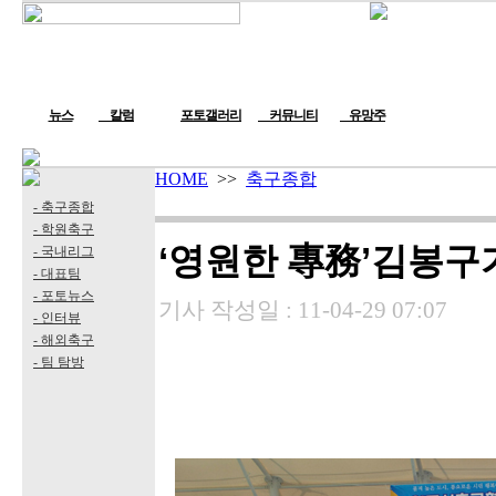
뉴스
칼럼
포토갤러리
커뮤니티
유망주
HOME
>>
축구종합
- 축구종합
- 학원축구
‘영원한 專務’김봉구
- 국내리그
- 대표팀
- 포토뉴스
기사 작성일 :
11-04-29 07:07
- 인터뷰
- 해외축구
- 팀 탐방