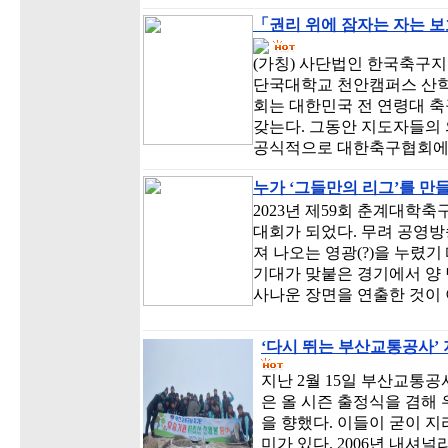
「권리 위에 잠자는 자는 보
(가칭) 사단법인 한국축구지
단국대학교 천안캠퍼스 산
회는 대한민국 전 연령대 
갖는다. 그동안 지도자들의 
공식적으로 대한축구협회에 
누가 ‘그들만의 리그’를 만
2023년 제59회 춘계대학
대회가 되었다. 무려 공영
져 나오는 영광(?)을 누렸
기대가 맞붙은 경기에서 양 
사나운 장면을 연출한 것이 
‘다시 뛰는 부산교통공사’
지난 2월 15일 부산교통
은 올 시즌 출정식을 겸해
을 향했다. 이들이 굳이 지
미가 있다. 2006년 내