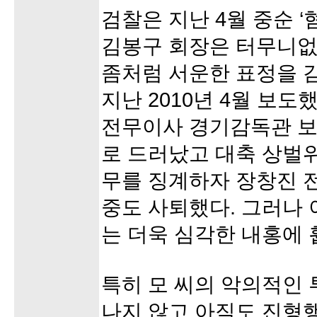
검찰은 지난 4월 중순 
김봉구 회장은 터무니없
좀처럼 서운한 표정을 
지난 2010년 4월 보도
전무이사 경기감독관 보
로 드러났고 대축 상벌위
무를 징계하자 장창진 
중도 사퇴했다. 그러나 
는 더욱 심각한 내홍에 
특히 모 씨의 악의적인
나지 않고 아직도 진형행