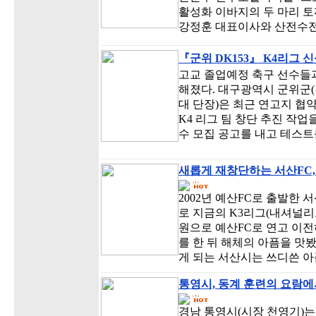
활성화 이바지의 두 마리 
강정훈 대표이사와 산전수전
『군위 DK153』 K4리그 신
고교 졸업예정 축구 선수들
해졌다. 대구광역시 군위군(
대 단장)은 최근 연고지 협
K4 리그 팀 창단 추진 작업을
수 모집 공고를 내고 테스트
새롭게 재창단하는 서산FC,
2002년 예산FC로 출발한 서
로 지금의 K3리그(내셔널리
원으로 예산FC로 연고 이전
를 한 뒤 해체의 아픔을 맛봤
게 되는 서산시는 쓰디쓴 아
통영시, 동계 훈련의 요람에
경남 통영시(시장 천영기)는 2