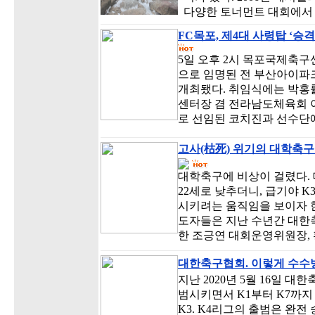
다양한 토너먼트 대회에서
FC목포, 제4대 사령탑 ‘승
5일 오후 2시 목포국제축구
으로 임명된 전 부산아이파
개최됐다. 취임식에는 박홍
센터장 겸 전라남도체육회 
로 선임된 코치진과 선수단
고사(枯死) 위기의 대학축구
대학축구에 비상이 걸렸다. 
22세로 낮추더니, 급기야 K
시키려는 움직임을 보이자 
도자들은 지난 수년간 대한
한 조긍연 대회운영위원장,
대한축구협회. 이렇게 수수
지난 2020년 5월 16일 
범시키면서 K1부터 K7까지
K3. K4리그의 출범은 완