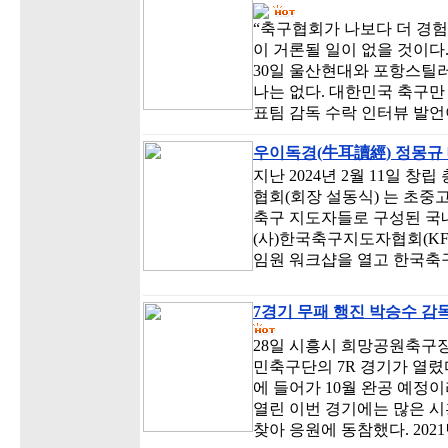
“축구협회가 나보다 더 경험
이 거론될 일이 없을 것이다.
30일 울산현대와 포항스틸러
나는 없다. 대한민국 축구만 
표팀 감독 수락 인터뷰 발언
우이독경(牛耳讀經) 정몽규
지난 2024년 2월 11일 
협회(회장 설동식) 는 초중
축구 지도자들로 구성된 국내
(사)한국축구지도자협회(KFC
임원 워크샵을 열고 한국축구
7경기 무패 행진 박승수 감독
28일 시흥시 희망공원축구
민축구단의 7R 경기가 열렸
에 들어가 10월 완공 예
열린 이번 경기에는 많은 
찾아 응원에 동참했다. 202