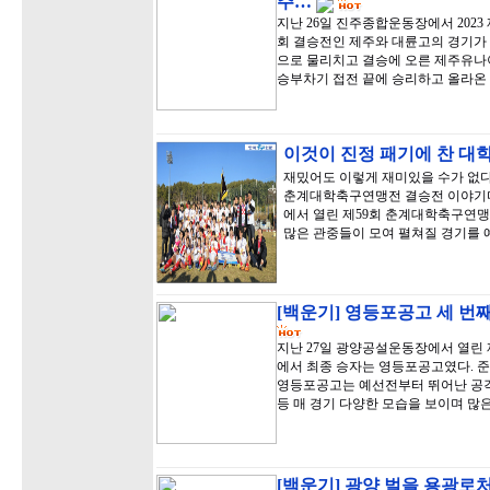
주…
지난 26일 진주종합운동장에서 20
회 결승전인 제주와 대륜고의 경기가 
으로 물리치고 결승에 오른 제주유나이
승부차기 접전 끝에 승리하고 올라온
이것이 진정 패기에 찬 대
재밌어도 이렇게 재미있을 수가 없다.
춘계대학축구연맹전 결승전 이야기다
에서 열린 제59회 춘계대학축구연
많은 관중들이 모여 펼쳐질 경기를
[백운기] 영등포공고 세 번째
지난 27일 광양공설운동장에서 열린
에서 최종 승자는 영등포공고였다. 준
영등포공고는 예선전부터 뛰어난 공격
등 매 경기 다양한 모습을 보이며 많
[백운기] 광양 벌을 용광로처