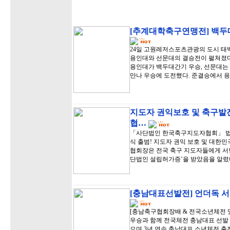
[추계대학축구연맹전] 백두대
24일 고원레저스포츠관광의 도시 
용인대와 선문대의 결승전이 펼쳐졌다.
용인대가 백두대간기 우승, 선문대는
만나 우승에 도전했다. 준결승에서 
지도자 권익보호 및 축구발
협…
「사단법인 한국축구지도자협회」 법인
식 출범! 지도자 권익 보호 및 대한
협회장은 전국 축구 지도자들에게 서
단법인 설립허가증’을 받았음을 알렸
[충남대표선발전] 언더독 서
[충남축구협회장배 & 전국소년체전 및
우승과 함께 전국체전 충남대표 선발 
으며 3년 연속 충남대표 소년체전 출