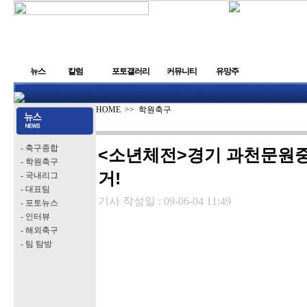
뉴스
칼럼
포토갤러리
커뮤니티
유망주
HOME
>>
학원축구
- 축구종합
<소년체전>경기 과천문원중,
- 학원축구
거!
- 국내리그
- 대표팀
기사 작성일 :
09-06-04 11:49
- 포토뉴스
- 인터뷰
- 해외축구
- 팀 탐방