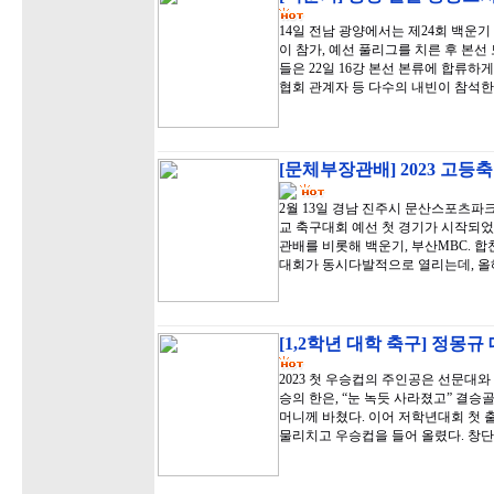
14일 전남 광양에서는 제24회 백운기
이 참가, 예선 풀리그를 치른 후 본선 
들은 22일 16강 본선 본류에 합류
협회 관계자 등 다수의 내빈이 참석한
[문체부장관배] 2023 고등
2월 13일 경남 진주시 문산스포츠
교 축구대회 예선 첫 경기가 시작되었
관배를 비롯해 백운기, 부산MBC. 
대회가 동시다발적으로 열리는데, 올
[1,2학년 대학 축구] 정몽
2023 첫 우승컵의 주인공은 선문대
승의 한은, “눈 녹듯 사라졌고” 결
머니께 바쳤다. 이어 저학년대회 첫 
물리치고 우승컵을 들어 올렸다. 창단