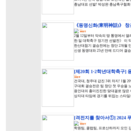
충남대표 선발! 박성완 충남축구협회장
《동명신화(東明神話)》 창조
2월 12일부터 약속의 땅 통영에서 
한.일 대학축구 정기전 선발전》 이 
한산대첩기 결승전에는 창단 2개월 
신생 동명대와 25년 만에 드디어 결
[제20회 1·2학년대학축구]
건국대, 청주대 값진 3위 차지! 1월 
구대회 결승전은 팀 창단 첫 우승을 
용인대의 흥미진진한 맞대결로 많은 
상지대 타임에 경기를 뒤집는 스타일
[격전지를 찾아서①] 2024
학원팀, 클럽팀, 프로산하까지 모인 강