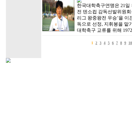
한국대학축구연맹은 21일
전 덴소컵 감독선발위원회를 
리그 왕중왕전 우승’을 이끈
독으로 선정, 지휘봉을 맡기
대학축구 교류를 위해 19
1
2
3
4
5
6
7
8
9
10