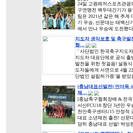
24일 고원레저스포츠관광의
구연맹전 백두대간기가 용
팀은 2021년 같은 해 
기 우승, 선문대는 태백산기
에서 만나 우승에 도전했다
지도자 권익보호 및 축구발
협…
「사단법인 한국축구지도자협
지도자 대표단체로 공식 출범
발전을 위한 첫걸음! 설동
도자들에게 서면으로 4월 
단법인 설립허가증’을 받았
[충남대표선발전] 언더독 서
체…
[충남축구협회장배 & 전국
서산FCU18 창단 3년만 
천안축구센터U15 안정적 
대표 소년체전 출전! 선문대
당히 충남대표 선발! 박성