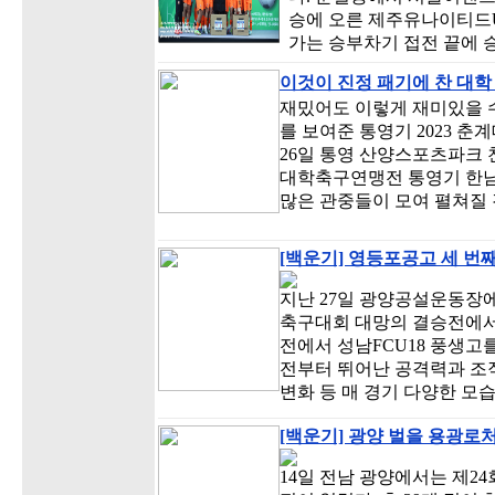
승에 오른 제주유나이티드U
가는 승부차기 접전 끝에
이것이 진정 패기에 찬 대학
재밌어도 이렇게 재미있을 수
를 보여준 통영기 2023 
26일 통영 산양스포츠파크
대학축구연맹전 통영기 한남
많은 관중들이 모여 펼쳐질
[백운기] 영등포공고 세 번째
지난 27일 광양공설운동장
축구대회 대망의 결승전에서
전에서 성남FCU18 풍생고
전부터 뛰어난 공격력과 조직
변화 등 매 경기 다양한 모
[백운기] 광양 벌을 용광로처
14일 전남 광양에서는 제2