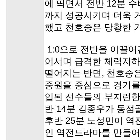
에 띄면서 전반 12분 
까지 성공시키며 더욱 
했고 천호중은 당황한 
1:0으로 전반을 이끌어
어서며 급격한 체력저하
떨어지는 반면, 천호중
중원을 중심으로 경기를
입된 선수들의 부지런한
반 14분 김종우가 동점
후반 25분 노성민이 
인 역전드라마를 만들어