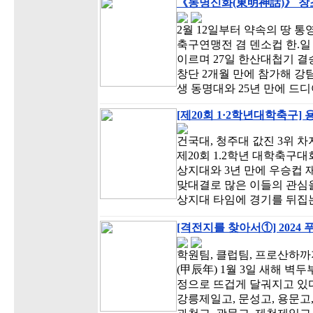
《동명신화(東明神話)》 창조
2월 12일부터 약속의 땅 통
축구연맹전 겸 덴소컵 한.일
이르며 27일 한산대첩기 
창단 2개월 만에 참가해 강
생 동명대와 25년 만에 드
[제20회 1·2학년대학축구]
건국대, 청주대 값진 3위 차
제20회 1.2학년 대학축구
상지대와 3년 만에 우승컵
맞대결로 많은 이들의 관심을
상지대 타임에 경기를 뒤집
[격전지를 찾아서①] 2024
학원팀, 클럽팀, 프로산하까
(甲辰年) 1월 3일 새해 벽
정으로 뜨겁게 달궈지고 있다
강릉제일고, 문성고, 용문고, 