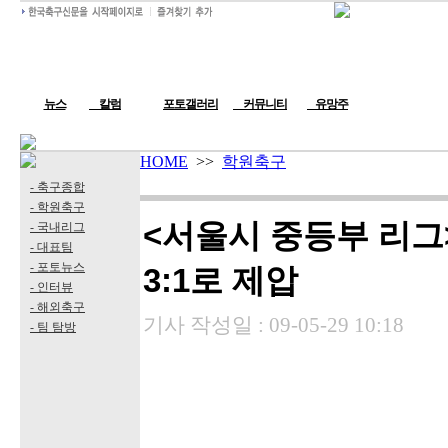
뉴스
칼럼
포토갤러리
커뮤니티
유망주
HOME
>>
학원축구
- 축구종합
- 학원축구
<서울시 중등부 리그
- 국내리그
- 대표팀
- 포토뉴스
3:1로 제압
- 인터뷰
- 해외축구
기사 작성일 :
09-05-29 10:18
- 팀 탐방