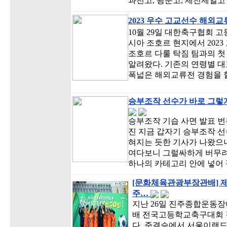
과천고, 광문고, 제천제일고 
2023 우수 고교선수 해외
10월 29일 대한축구협회 
시아 조호르 현지에서 202
조호르 다룰 탁짐 팀과의 첫
알려왔다. 기존의 연령별 대
폭넓은 해외교류전 경험을 할
승부조작 선수가 바로 그렇게
승부조작 기습 사면 발표 
진 지금 갑자기 승부조작 선
혀지는 듯한 기사가 나왔으니
여다보니 그럴싸하게 버무
하나의 카테고리 안에 넣어
[문화체육관광부장관배] 제
주…
지난 26일 진주종합운동장
배 전국고등학교축구대회 
다. 준결승에서 서울이랜드