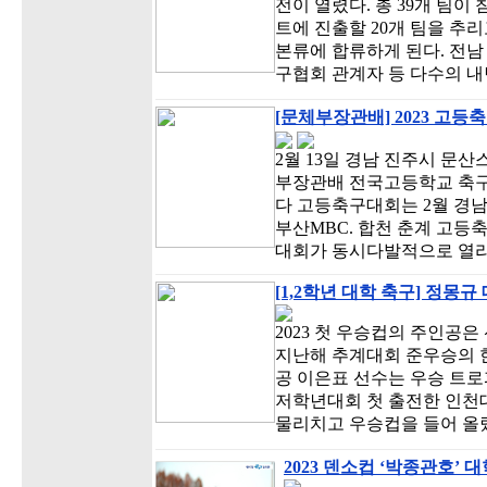
전이 열렸다. 총 39개 팀이
트에 진출할 20개 팀을 추리고
본류에 합류하게 된다. 전
구협회 관계자 등 다수의 
[문체부장관배] 2023 고등
2월 13일 경남 진주시 문
부장관배 전국고등학교 축구
다 고등축구대회는 2월 경
부산MBC. 합천 춘계 고
대회가 동시다발적으로 열리
[1,2학년 대학 축구] 정몽
2023 첫 우승컵의 주인공
지난해 추계대회 준우승의 한
공 이은표 선수는 우승 트로
저학년대회 첫 출전한 인천대
물리치고 우승컵을 들어 올렸
2023 덴소컵 ‘박종관호’