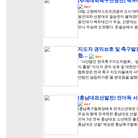
[추계대학축구연맹전] 백두대
24일 고원레저스포츠관광의 도시 
용인대와 선문대의 결승전이 펼쳐졌다.
용인대가 백두대간기 우승, 선문대는
만나 우승에 도전했다. 준결승에서 
지도자 권익보호 및 축구발
협…
「사단법인 한국축구지도자협회」 법인
식 출범! 지도자 권익 보호 및 대한
협회장은 전국 축구 지도자들에게 서
단법인 설립허가증’을 받았음을 알렸
[충남대표선발전] 언더독 서
[충남축구협회장배 & 전국소년체전 및
우승과 함께 전국체전 충남대표 선발 
으며 3년 연속 충남대표 소년체전 출
충남대표 선발! 박성완 충남축구협회장