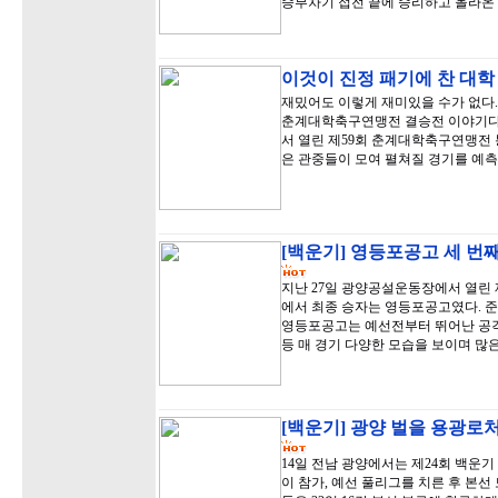
승부차기 접전 끝에 승리하고 올라온
이것이 진정 패기에 찬 대학
재밌어도 이렇게 재미있을 수가 없다. 
춘계대학축구연맹전 결승전 이야기다.
서 열린 제59회 춘계대학축구연맹전
은 관중들이 모여 펼쳐질 경기를 예
[백운기] 영등포공고 세 번째
지난 27일 광양공설운동장에서 열린
에서 최종 승자는 영등포공고였다. 준
영등포공고는 예선전부터 뛰어난 공격
등 매 경기 다양한 모습을 보이며 많
[백운기] 광양 벌을 용광로처
14일 전남 광양에서는 제24회 백운기
이 참가, 예선 풀리그를 치른 후 본선 