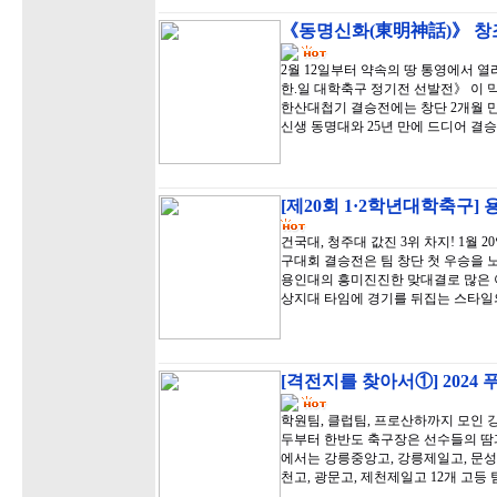
《동명신화(東明神話)》 창조
2월 12일부터 약속의 땅 통영에서 
한.일 대학축구 정기전 선발전》 이 
한산대첩기 결승전에는 창단 2개월 
신생 동명대와 25년 만에 드디어 결
[제20회 1·2학년대학축구]
건국대, 청주대 값진 3위 차지! 1월 
구대회 결승전은 팀 창단 첫 우승을 
용인대의 흥미진진한 맞대결로 많은 
상지대 타임에 경기를 뒤집는 스타일
[격전지를 찾아서①] 2024
학원팀, 클럽팀, 프로산하까지 모인 강
두부터 한반도 축구장은 선수들의 땀과
에서는 강릉중앙고, 강릉제일고, 문성고,
천고, 광문고, 제천제일고 12개 고등