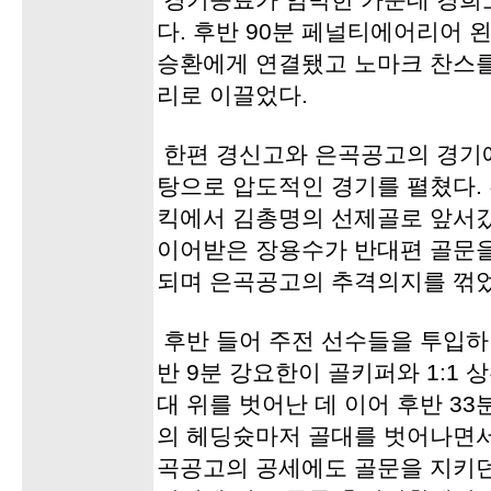
경기종료가 임박한 가운데 경희고
다. 후반 90분 페널티에어리어 
승환에게 연결됐고 노마크 찬스를
리로 이끌었다.
한편 경신고와 은곡공고의 경기에
탕으로 압도적인 경기를 펼쳤다. 
킥에서 김총명의 선제골로 앞서갔고
이어받은 장용수가 반대편 골문을
되며 은곡공고의 추격의지를 꺾었
후반 들어 주전 선수들을 투입하
반 9분 강요한이 골키퍼와 1:1
대 위를 벗어난 데 이어 후반 3
의 헤딩슛마저 골대를 벗어나면서
곡공고의 공세에도 골문을 지키던