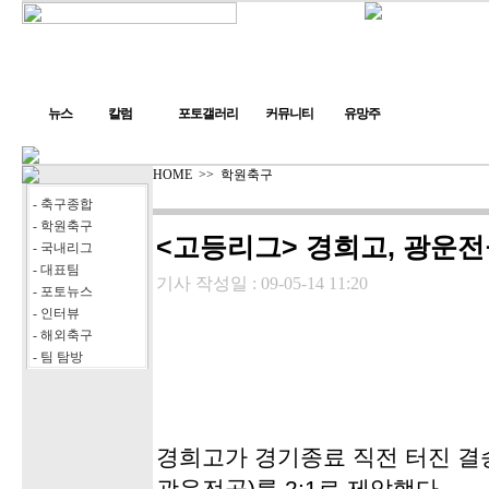
뉴스
칼럼
포토갤러리
커뮤니티
유망주
HOME
>>
학원축구
- 축구종합
- 학원축구
<고등리그> 경희고, 광운
- 국내리그
- 대표팀
기사 작성일 :
09-05-14 11:20
- 포토뉴스
- 인터뷰
- 해외축구
- 팀 탐방
경희고가 경기종료 직전 터진 