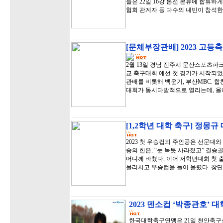
들은 22일 16강 본선 본류에 합류
협회 관계자 등 다수의 내빈이 참석한
[문체부장관배] 2023 고등
2월 13일 경남 진주시 문산스포츠
교 축구대회 예선 첫 경기가 시작되었
관배를 비롯해 백운기, 부산MBC. 
대회가 동시다발적으로 열리는데, 올
[1,2학년 대학 축구] 정몽
2023 첫 우승컵의 주인공은 선문대
승의 한은, “눈 녹듯 사라졌고” 결
머니께 바쳤다. 이어 저학년대회 첫 
물리치고 우승컵을 들어 올렸다. 창단
2023 덴소컵 ‘박종관호’
한국대학축구연맹은 21일 천안축구