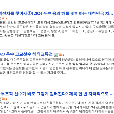
격전지를 찾아서①] 2024 푸른 용의 해를 맞이하는 대한민국 차…
원팀, 클럽팀, 프로산하까지 모인 강릉 고등스토브리그. 갑진년(甲辰年) 1월 3일 새해 
부터 한반도 축구장은 선수들의 땀과 열정으로 뜨겁게 달궈지고 있다. 구도(球道) 강릉
서는 강릉중앙고, 강릉제일고, 문성고, 용문고, 동북고, 이랜드FC, 광진FC, 뉴양동FC, 
고, 광문고, 제천제일고 12개 고등 팀이 모…
023 우수 고교선수 해외교류전
0월 29일 대한축구협회 고등분과위원회(위원장 양승운)는 말레이시아 조호르 현지에서
023 고등 우수선수 해외교류전 말레이시아 조호르 다룰 탁짐 팀과의 첫 경기에서 3대1
리했다는 승전보를 알려왔다. 기존의 연령별 대표 선수뿐만 아니라 더 많은 선수들에
넓은 해외교류전 경험을 할 수 있는 기회를 주기…
부조작 선수가 바로 그렇게 길러진다? 제목 한 번 자극적으로 …
부조작 기습 사면 발표 번복으로 대한축구협회가 사면초가에 빠진 지금 갑자기 승부
 선수가 어떻게 키워지는지 그 근원지가 밝혀지는 듯한 기사가 나왔으니 관심이 쏠릴 
에 없다. 그래서 들여다보니 그럴싸하게 버무려서 승부조작 범죄집단과 대학선수들을