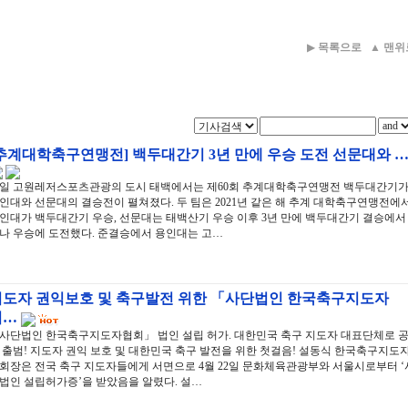
▶
목록으로
▲
맨위
추계대학축구연맹전] 백두대간기 3년 만에 우승 도전 선문대와 
4일 고원레저스포츠관광의 도시 태백에서는 제60회 추계대학축구연맹전 백두대간기
인대와 선문대의 결승전이 펼쳐졌다. 두 팀은 2021년 같은 해 추계 대학축구연맹전에
인대가 백두대간기 우승, 선문대는 태백산기 우승 이후 3년 만에 백두대간기 결승에서
나 우승에 도전했다. 준결승에서 용인대는 고…
지도자 권익보호 및 축구발전 위한 「사단법인 한국축구지도자
협…
사단법인 한국축구지도자협회」 법인 설립 허가. 대한민국 축구 지도자 대표단체로 
 출범! 지도자 권익 보호 및 대한민국 축구 발전을 위한 첫걸음! 설동식 한국축구지도
회장은 전국 축구 지도자들에게 서면으로 4월 22일 문화체육관광부와 서울시로부터 ‘
법인 설립허가증’을 받았음을 알렸다. 설…