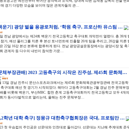
등포공고는 예선전부터 뛰어난 공격력과 조직력, 상대에 따른 김재웅 감독의 전술 변
 매 경기 다양한 모습을 보이며 많은 관계자들의 관…
백운기] 광양 벌을 용광로처럼, ‘학원 축구, 프로산하 유스팀 …
4일 전남 광양에서는 제24회 백운기 전국고등학교 축구대회 개막전이 열렸다. 총 39개 
 참가, 예선 풀리그를 치른 후 본선 토너먼트에 진출할 20개 팀을 추리고, 20강을 치른 
은 22일 16강 본선 본류에 합류하게 된다. 전남 광양공설운동장에서는 광양시장 및 축
회 관계자 등 다수의 내빈이 참석한 가운…
문체부장관배] 2023 고등축구의 시작은 진주성, 제45회 문화체…
월 13일 경남 진주시 문산스포츠파크에서는 제45회 문화체육관광부장관배 전국고등학
 축구대회 예선 첫 경기가 시작되었다. 해마다 고등축구대회는 2월 경남 진주 문체부
배를 비롯해 백운기, 부산MBC. 합천 춘계 고등축구대회까지 전국고등학교 모두 4개
회가 동시다발적으로 열리는데, 올해는 진주 문체부장…
1,2학년 대학 축구] 정몽규 대한축구협회장은 국대, 프로팀만 …
023 첫 우승컵의 주인공은 선문대와 인천대로 돌아갔다. 선문대는 지난해 추계대회 준