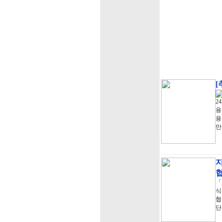
[
2
용
용
만
「
식
협
단