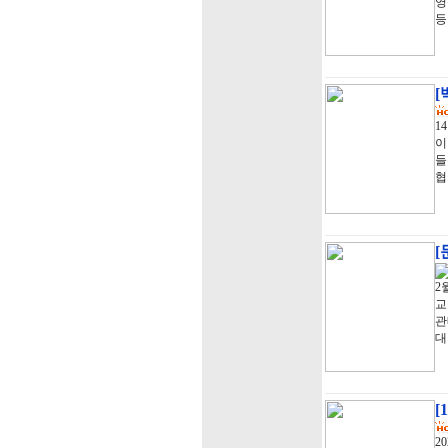
영
등
[
1
이
들
협
[
2
교
관
대
[
2