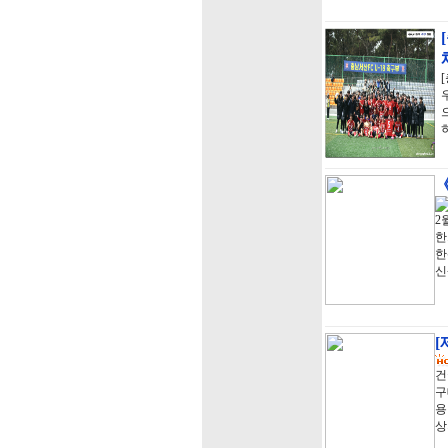
《
2
한
한
신
[
건
구
용
상