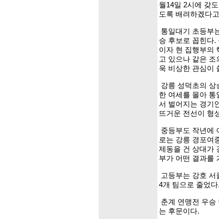
월14일 2시에 갖
도록 배려하겠다고 
통일대기 초등부는 
승 후보로 꼽힌다.
이자 현 집행부의 
고 있으나 같은 조
욱 비상한 관심이 
강릉 성덕초의 상
한 여세를 몰아 통
서 벌어지는 경기인
뜨거운 전선이 형
중등부도 작년에 이
로는 강릉 경포여중
제동을 건 상대가 
부가 어떤 결과를 
고등부는 강호 서
4개 팀으로 줄었다
춘계 연맹전 우승 
는 후문이다.