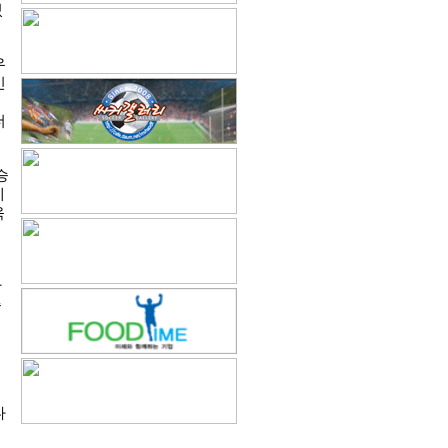
있
우
인
더
승
에
욱
한
승
다