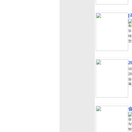
[
학
두
에
천
2
1
2
승
폭
승
승
작
밖