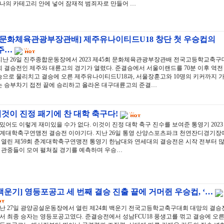
나의 카테고리 안에 넣어 잠재적 범죄자로 만들어 …
[문화체육관광부장관배] 제주유나이티드U18 창단 첫 우승컵의
주…
지난 26일 진주종합운동장에서 2023 제45회 문화체육관광부장관배 전국고등학교축구
회 결승전인 제주와 대륜고의 경기가 열렸다. 준결승에서 서울이랜드를 70분 이후 역전
승으로 물리치고 결승에 오른 제주유나이티드U18과, 서울장훈고와 10명의 키커까지 
는 승부차기 접전 끝에 승리하고 올라온 대구대륜고의 준결…
것이 진정 패기에 찬 대학 축구다!
밌어도 이렇게 재미있을 수가 없다. 이것이 진정 대학 축구 진수를 보여준 통영기 2023
계대학축구연맹전 결승전 이야기다. 지난 26일 통영 산양스포츠파크 천연잔디경기장
 열린 제59회 춘계대학축구연맹전 통영기 한남대와 연세대의 결승전은 시작 전부터 
 관중들이 모여 펼쳐질 경기를 예측하며 우승…
백운기] 영등포공고 세 번째 결승 진출 끝에 거머쥔 우승컵, ‘…
난 27일 광양공설운동장에서 열린 제24회 백운기 전국고등학교축구대회 대망의 결승
서 최종 승자는 영등포공고였다. 준결승전에서 성남FCU18 풍생고를 꺾고 결승에 오