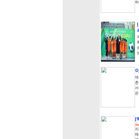
하
이
재
춘
서
은
[
지
에