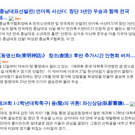
[충남대표선발전] 언더독 서산FC 창단 3년만 우승과 함께 전국
체…
[충남축구협회장배 & 전국소년체전 및 전국체전 선발전] 언더독 서산FCU18 창단 3년
우승과 함께 전국체전 충남대표 선발 쾌거! 천안축구센터U15 안정적 공수 밸런스 평가
으며 3년 연속 충남대표 소년체전 출전! 선문대, 성거초 지난해 준우승 아픔 지우며 당
히 충남대표 선발! 박성완 충남축구협회장, 각 연…
동명신화(東明神話)》 창조(創造)! 후반 추가시간 안현희 버저…
월 12일부터 약속의 땅 통영에서 열리고 있는 《제60회 춘계 대학축구연맹전 겸 덴소컵
.일 대학축구 정기전 선발전》 이 막바지에 이르며 27일 한산대첩기 결승전이 열렸다.
산대첩기 결승전에는 창단 2개월 만에 참가해 강팀들을 희생양을 만들며 결승에 오른
생 동명대와 25년 만에 드디어 결승전에 올라 우승…
제20회 1·2학년대학축구] 용(龍)의 귀환! 와신상담(臥薪嘗膽)…
국대, 청주대 값진 3위 차지! 1월 20일 통영 공설운동장에서 열린 제20회 1.2학년 대학
대회 결승전은 팀 창단 첫 우승을 노리는 상지대와 3년 만에 우승컵 재탈환에 도전하
인대의 흥미진진한 맞대결로 많은 이들의 관심을 끌었다. 그동안 선취골을 내주고 후
지대 타임에 경기를 뒤집는 스타일의 경기…