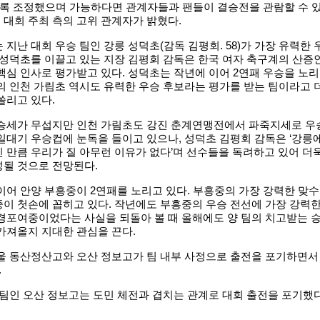
도록 조정했으며 가능하다면 관계자들과 팬들이 결승전을 관람할 수 
대회 주최 측의 고위 관계자가 밝혔다.
지난 대회 우승 팀인 강릉 성덕초(감독 김평회. 58)가 가장 유력한 
 성덕초를 이끌고 있는 지장 김평회 감독은 한국 여자 축구계의 산증
핵심 인사로 평가받고 있다. 성덕초는 작년에 이어 2연패 우승을 노리
의 인천 가림초 역시도 유력한 우승 후보라는 평가를 받는 팀이라고 
쏠리고 있다.
승세가 무섭지만 인천 가림초도 강진 춘계연맹전에서 파죽지세로 우
일대기 우승컵에 눈독을 들이고 있으나, 성덕초 김평회 감독은 ‘강릉
 만큼 우리가 질 아무런 이유가 없다’며 선수들을 독려하고 있어 더
성될 것으로 전망된다.
어 안양 부흥중이 2연패를 노리고 있다. 부흥중의 가장 강력한 맞수
이 첫손에 꼽히고 있다. 작년에도 부흥중의 우승 전선에 가장 강력
경포여중이었다는 사실을 되돌아 볼 때 올해에도 양 팀의 치고받는 
가져올지 지대한 관심을 끈다.
울 동산정산고와 오산 정보고가 팀 내부 사정으로 출전을 포기하면서
.
팀인 오산 정보고는 도민 체전과 겹치는 관계로 대회 출전을 포기했