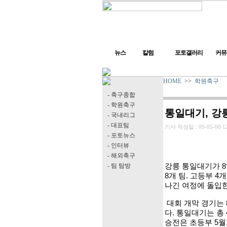
뉴스
칼럼
포토갤러리
커뮤
HOME
>>
학원축구
- 축구종합
- 학원축구
통일대기, 강릉
- 국내리그
- 대표팀
기사 작성일 :
09-05-08 1
- 포토뉴스
- 인터뷰
- 해외축구
- 팀 탐방
강릉 통일대기가 8
8개 팀. 고등부 4
나긴 여정에 돌입한
대회 개막 경기는 
다. 통일대기는 총
승전은 초등부 5월1