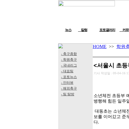
뉴스
칼럼
포토갤러리
커뮤
HOME
>>
학원
- 축구종합
- 학원축구
<서울시 초등
- 국내리그
- 대표팀
기사 작성일 :
09-04-16 1
- 포토뉴스
- 인터뷰
- 해외축구
- 팀 탐방
소년체전 초등부 
병행해 힘든 일주
대동초는 소년체전
보를 이어갔고 준
다.