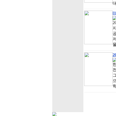
[
2
지
공
저
물
2
전
그
으
학