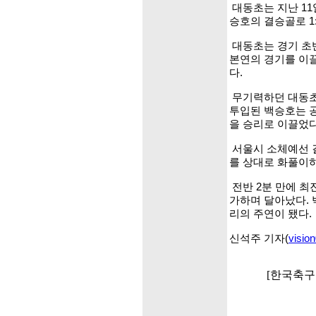
대동초는 지난 1
승호의 결승골로 1
대동초는 경기 초
본연의 경기를 이끌
다.
무기력하던 대동초
투입된 백승호는 공
을 승리로 이끌었다
서울시 소체예선 
를 상대로 화풀이하
전반 2분 만에 최
가하며 달아났다. 
리의 주연이 됐다.
신석주 기자(
visio
[한국축구포