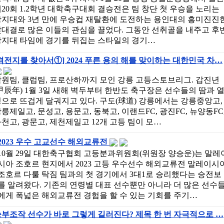
20회 1.2학년 대학축구대회 결승전은 팀 창단 첫 우승을 노리는
상지대와 3년 만에 우승컵 재탈환에 도전하는 용인대의 흥미진진
대결로 많은 이들의 관심을 끌었다. 그동안 선취골을 내주고 후
상지대 타임에 경기를 뒤집는 스타일의 경기…
격전지를 찾아서①] 2024 푸른 용의 해를 맞이하는 대한민국 차…
원팀, 클럽팀, 프로산하까지 모인 강릉 고등스토브리그. 갑진년
甲辰年) 1월 3일 새해 벽두부터 한반도 축구장은 선수들의 땀과 
으로 뜨겁게 달궈지고 있다. 구도(球道) 강릉에서는 강릉중앙고,
릉제일고, 문성고, 용문고, 동북고, 이랜드FC, 광진FC, 뉴양동FC
천고, 광문고, 제천제일고 12개 고등 팀이 모…
2023 우수 고교선수 해외교류전
10월 29일 대한축구협회 고등분과위원회(위원장 양승운)는 말레
시아 조호르 현지에서 2023 고등 우수선수 해외교류전 말레이시
조호르 다룰 탁짐 팀과의 첫 경기에서 3대1로 승리했다는 승전보
를 알려왔다. 기존의 연령별 대표 선수뿐만 아니라 더 많은 선수
에게 폭넓은 해외교류전 경험을 할 수 있는 기회를 주기…
부조작 선수가 바로 그렇게 길러진다? 제목 한 번 자극적으로 …