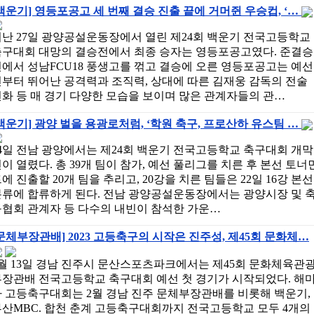
백운기] 영등포공고 세 번째 결승 진출 끝에 거머쥔 우승컵, ‘…
지난 27일 광양공설운동장에서 열린 제24회 백운기 전국고등학교
축구대회 대망의 결승전에서 최종 승자는 영등포공고였다. 준결승
에서 성남FCU18 풍생고를 꺾고 결승에 오른 영등포공고는 예선
부터 뛰어난 공격력과 조직력, 상대에 따른 김재웅 감독의 전술
화 등 매 경기 다양한 모습을 보이며 많은 관계자들의 관…
백운기] 광양 벌을 용광로처럼, ‘학원 축구, 프로산하 유스팀 …
4일 전남 광양에서는 제24회 백운기 전국고등학교 축구대회 개막
이 열렸다. 총 39개 팀이 참가, 예선 풀리그를 치른 후 본선 토너
에 진출할 20개 팀을 추리고, 20강을 치른 팀들은 22일 16강 본선
본류에 합류하게 된다. 전남 광양공설운동장에서는 광양시장 및 
구협회 관계자 등 다수의 내빈이 참석한 가운…
문체부장관배] 2023 고등축구의 시작은 진주성, 제45회 문화체…
월 13일 경남 진주시 문산스포츠파크에서는 제45회 문화체육관
부장관배 전국고등학교 축구대회 예선 첫 경기가 시작되었다. 해
다 고등축구대회는 2월 경남 진주 문체부장관배를 비롯해 백운기,
부산MBC. 합천 춘계 고등축구대회까지 전국고등학교 모두 4개의