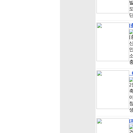
[
[
산
안
소
충
《
2
축
창
생
[
건