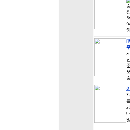
진
혀
지
오
이
재
를