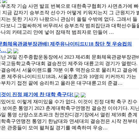
승부조작 기습 사면 발표 번복으로 대한축구협회가 사면초가에 빠
 지금 갑자기 승부조작 선수가 어떻게 키워지는지 그 근원지가 
지는 듯한 기사가 나왔으니 관심이 쏠릴 수밖에 없다. 그래서 들
여다보니 그럴싸하게 버무려서 승부조작 범죄집단과 대학선수들
하나의 카테고리 안에 넣어 잠재적 범죄자로 만들어 …
[문화체육관광부장관배] 제주유나이티드U18 창단 첫 우승컵의
주…
난 26일 진주종합운동장에서 2023 제45회 문화체육관광부장관
전국고등학교축구대회 결승전인 제주와 대륜고의 경기가 열렸다.
준결승에서 서울이랜드를 70분 이후 역전승으로 물리치고 결승에
른 제주유나이티드U18과, 서울장훈고와 10명의 키커까지 가는
승부차기 접전 끝에 승리하고 올라온 대구대륜고의 준결…
것이 진정 패기에 찬 대학 축구다!
밌어도 이렇게 재미있을 수가 없다. 이것이 진정 대학 축구 진수
 보여준 통영기 2023 춘계대학축구연맹전 결승전 이야기다. 지
26일 통영 산양스포츠파크 천연잔디경기장에서 열린 제59회 춘계
대학축구연맹전 통영기 한남대와 연세대의 결승전은 시작 전부터
많은 관중들이 모여 펼쳐질 경기를 예측하며 우승…