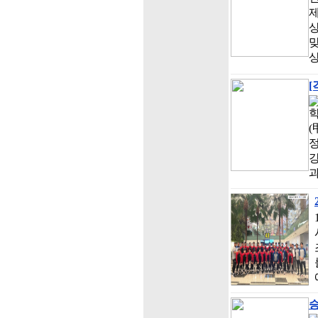
제
맞
[
학
(
정
강
과
승