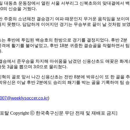
1일 대동초 운동장에서 열린 서울 서부리그 신북초와의 맞대결에서 백
:0의 신승을 거뒀다.
반 주중의 소년체전 결승경기 여파 때문인지 무거운 움직임을 보이며
지 못했다. 답답하게 이어지던 경기는 무승부로 끝이 날 것처럼 보
는 후반에 투입된 백승호의 한방으로 경기를 결정지었다. 후반 2분
격에 활기를 불어넣었고, 후반 18분 귀중한 결승골을 작렬하면서 팀
.
결승에서 준우승을 차지해 아쉬움을 남겼던 신용산초도 애꿎은 화계
듯 3골을 뽑으며 3:0으로 물리쳤다.
진혁의 골로 앞서 나간 신용산초는 전반 8분에 박유신이 또 한 골을 추
박유신은 이날 후반 2분에도 승리의 쐐기를 박는 골을 기록하며 팀 승
n007@weeklysoccer.co.kr
)
탈 Copyright ⓒ 한국축구신문 무단 전재 및 재배포 금지]