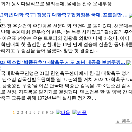
대회가 동시다발적으로 열리는데, 올해는 진주 문체부장…
1,2학년 대학 축구] 정몽규 대한축구협회장은 국대, 프로팀만 …
023 첫 우승컵의 주인공은 선문대와 인천대로 돌아갔다. 선문대
난해 추계대회 준우승의 한은, “눈 녹듯 사라졌고” 결승골의 주
 이은표 선수는 우승 트로피의 영광을 외할머니께 바쳤다. 이어
학년대회 첫 출전한 인천대는 14년 만에 결승에 진출한 동아대
리치고 우승컵을 들어 올렸다. 창단 첫 결승진…
023 덴소컵 ‘박종관호’ 대학축구 지도 20년 내공을 보여주겠…
한국대학축구연맹은 21일 천안축구센터에서 한·일 대학축구 정기
 덴소컵 감독선발위원회를 열고, 논의를 거쳐 2022 ‘대학축구 U
 왕중왕전 우승’을 이끈 단국대 박종관 감독을 2023 덴소컵 감독
로 선정, 지휘봉을 맡기기로 결정했다. 덴소컵은 한·일 양국 간 
축구 교류를 위해 1972년부터 실시된 정기전…
1
2
3
4
5
6
7
8
9
10
▲
맨위