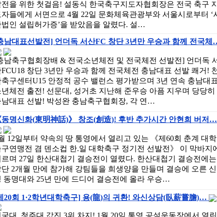
발전을 위한 첫걸음! 설동식 한국축구지도자협회장은 전국 축구 
도자들에게 서면으로 4월 22일 문화체육관광부와 서울시로부터 ‘
단법인 설립허가증’을 받았음을 알렸다. 설…
충남대표선발전] 언더독 서산FC 창단 3년만 우승과 함께 전국체
충남축구협회장배 & 전국소년체전 및 전국체전 선발전] 언더독 
FCU18 창단 3년만 우승과 함께 전국체전 충남대표 선발 쾌거! 
축구센터U15 안정적 공수 밸런스 평가받으며 3년 연속 충남대
년체전 출전! 선문대, 성거초 지난해 준우승 아픔 지우며 당당히
남대표 선발! 박성완 충남축구협회장, 각 연…
동명신화(東明神話)》 창조(創造)! 후반 추가시간 안현희 버저…
월 12일부터 약속의 땅 통영에서 열리고 있는 《제60회 춘계 대학
구연맹전 겸 덴소컵 한.일 대학축구 정기전 선발전》 이 막바지
이르며 27일 한산대첩기 결승전이 열렸다. 한산대첩기 결승전에는
단 2개월 만에 참가해 강팀들을 희생양을 만들며 결승에 오른 신
 동명대와 25년 만에 드디어 결승전에 올라 우승…
제20회 1·2학년대학축구] 용(龍)의 귀환! 와신상담(臥薪嘗膽)…
국대, 청주대 값진 3위 차지! 1월 20일 통영 공설운동장에서 열린