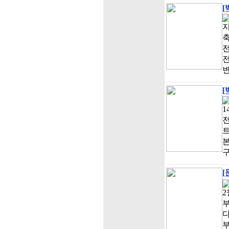
[
전
전
변
[
1
전
트
[
2