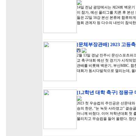
14일 전남 광양에서는 제24회 백운기
이 참가, 예선 풀리그를 치른 후 본선 
들은 22일 16강 본선 본류에 합류
협회 관계자 등 다수의 내빈이 참석한
[문체부장관배] 2023 고등
2월 13일 경남 진주시 문산스포츠
교 축구대회 예선 첫 경기가 시작되었
관배를 비롯해 백운기, 부산MBC. 
대회가 동시다발적으로 열리는데, 올
[1,2학년 대학 축구] 정몽
2023 첫 우승컵의 주인공은 선문대
승의 한은, “눈 녹듯 사라졌고” 결
머니께 바쳤다. 이어 저학년대회 첫 
물리치고 우승컵을 들어 올렸다. 창단