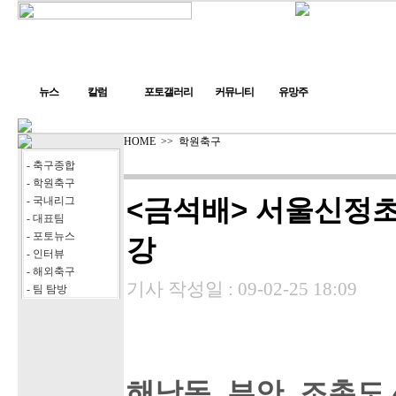
뉴스
칼럼
포토갤러리
커뮤니티
유망주
HOME
>>
학원축구
- 축구종합
- 학원축구
<금석배> 서울신정초
- 국내리그
- 대표팀
- 포토뉴스
강
- 인터뷰
- 해외축구
기사 작성일 :
09-02-25 18:09
- 팀 탐방
해남동, 부안, 조촌도