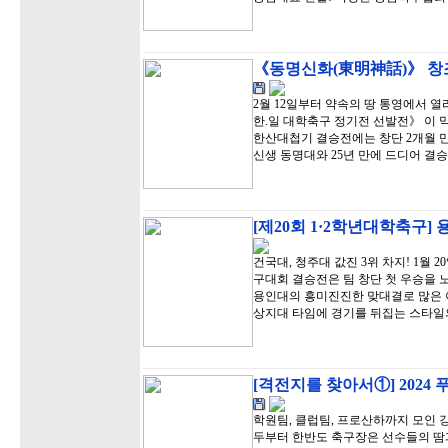
《동명신화(東明神話)》 창조
2월 12일부터 약속의 땅 통영에서 
한.일 대학축구 정기전 선발전》 이 
한산대첩기 결승전에는 창단 2개월 
신생 동명대와 25년 만에 드디어 결
[제20회 1·2학년대학축구]
건국대, 청주대 값진 3위 차지! 1월 
구대회 결승전은 팀 창단 첫 우승을 
용인대의 흥미진진한 맞대결로 많은 
상지대 타임에 경기를 뒤집는 스타일
[격전지를 찾아서①] 2024
학원팀, 클럽팀, 프로산하까지 모인 강
두부터 한반도 축구장은 선수들의 땀과