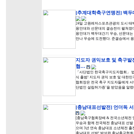
[추계대학축구연맹전] 백두대
24일 고원레저스포츠관광의 도시 
용인대와 선문대의 결승전이 펼쳐졌다.
용인대가 백두대간기 우승, 선문대는
만나 우승에 도전했다. 준결승에서 
지도자 권익보호 및 축구발
협…
「사단법인 한국축구지도자협회」 법인
식 출범! 지도자 권익 보호 및 대한
협회장은 전국 축구 지도자들에게 서
단법인 설립허가증’을 받았음을 알렸
[충남대표선발전] 언더독 서
[충남축구협회장배 & 전국소년체전 및
우승과 함께 전국체전 충남대표 선발 
으며 3년 연속 충남대표 소년체전 출
충남대표 선발! 박성완 충남축구협회장