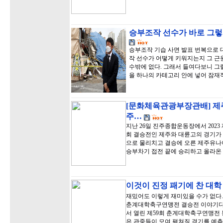
승부조작 선수가 바로 그렇
승부조작 기습 사면 발표 번복으로
작 선수가 어떻게 키워지는지 그 근
수밖에 없다. 그래서 들여다보니 
을 하나의 카테고리 안에 넣어 잠재
[문화체육관광부장관배] 제
주…
지난 26일 진주종합운동장에서 20
회 결승전인 제주와 대륜고의 경기가 
으로 물리치고 결승에 오른 제주유나이
승부차기 접전 끝에 승리하고 올라온
이것이 진정 패기에 찬 대학
재밌어도 이렇게 재미있을 수가 없다. 
춘계대학축구연맹전 결승전 이야기다.
서 열린 제59회 춘계대학축구연맹전
은 관중들이 모여 펼쳐질 경기를 예