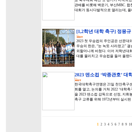
교 축구대회 예선 첫 경기가 시작되었
관배를 비롯해 백운기, 부산MBC. 
대회가 동시다발적으로 열리는데, 올
[1,2학년 대학 축구] 정
2023 첫 우승컵의 주인공은 선문대
우승의 한은, “눈 녹듯 사라졌고”
외할머니께 바쳤다. 이어 저학년대회
대를 물리치고 우승컵을 들어 올렸다
2023 덴소컵 ‘박종관호’ 
한국대학축구연맹은 21일 천안축구센
회를 열고, 논의를 거쳐 2022 ‘대
을 2023 덴소컵 감독으로 선정, 지
축구 교류를 위해 1972년부터 실시
1
2
3
4
5
6
7
8
9
1