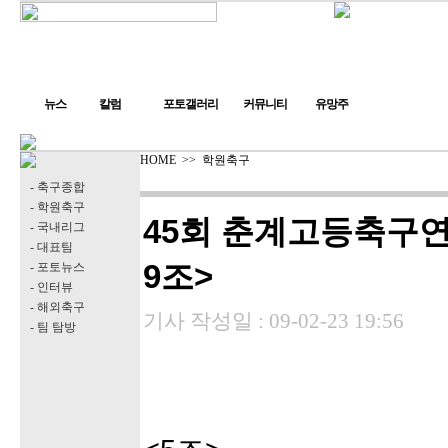
뉴스
칼럼
포토갤러리
커뮤니티
유망주
HOME
>>
학원축구
- 축구종합
- 학원축구
45회 춘계고등축구연
- 국내리그
- 대표팀
9조>
- 포토뉴스
- 인터뷰
- 해외축구
기사 작성일 :
09-02-23 19:56
- 팀 탐방