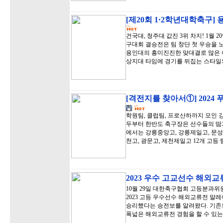
[제20회 1·2학년대학축구]
건국대, 청주대 값진 3위 차지! 1월 
구대회 결승전은 팀 창단 첫 우승을 
용인대의 흥미진진한 맞대결로 많은 
상지대 타임에 경기를 뒤집는 스타일
[격전지를 찾아서①] 2024
학원팀, 클럽팀, 프로산하까지 모인 강
두부터 한반도 축구장은 선수들의 땀과
에서는 강릉중앙고, 강릉제일고, 문성고,
천고, 광문고, 제천제일고 12개 고등
2023 우수 고교선수 해외
10월 29일 대한축구협회 고등분과
2023 고등 우수선수 해외교류전 말
승리했다는 승전보를 알려왔다. 기존
폭넓은 해외교류전 경험을 할 수 있는