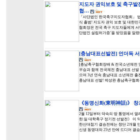
지도자 권익보호 및 축구발
협…
「사단법인 한국축구지도자협회」 법인
식 출범! 지도자 권익 보호 및 대한
협회장은 전국 축구 지도자들에게 서
단법인 설립허가증’을 받았음을 알렸
[충남대표선발전] 언더독 서
[충남축구협회장배 & 전국소년체전 및
우승과 함께 전국체전 충남대표 선발 
으며 3년 연속 충남대표 소년체전 출
충남대표 선발! 박성완 충남축구협회장
《동명신화(東明神話)》 창조
2월 12일부터 약속의 땅 통영에서 
한.일 대학축구 정기전 선발전》 이 
한산대첩기 결승전에는 창단 2개월 
신생 동명대와 25년 만에 드디어 결