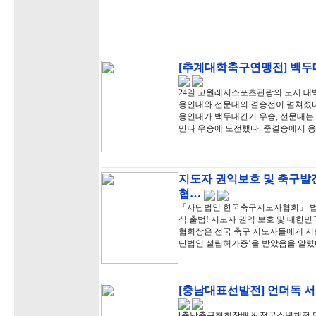
[추계대학축구연맹전] 백두대
24일 고원레저스포츠관광의 도시 
용인대와 선문대의 결승전이 펼쳐졌다.
용인대가 백두대간기 우승, 선문대는
만나 우승에 도전했다. 준결승에서 
지도자 권익보호 및 축구발
협…
「사단법인 한국축구지도자협회」 법인
식 출범! 지도자 권익 보호 및 대한
협회장은 전국 축구 지도자들에게 서
단법인 설립허가증’을 받았음을 알렸
[충남대표선발전] 언더독 서
[충남축구협회장배 & 전국소년체전 및