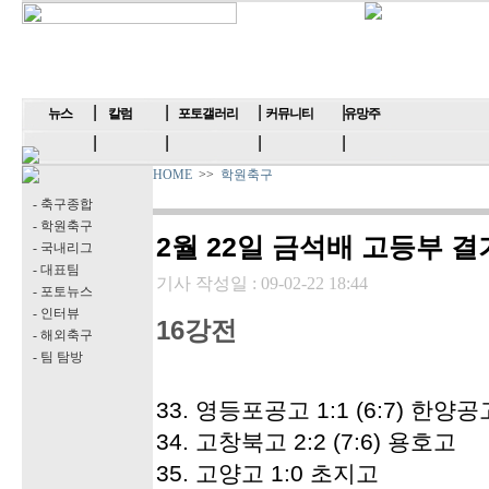
뉴스
칼럼
포토갤러리
커뮤니티
유망주
HOME
>>
학원축구
- 축구종합
- 학원축구
2월 22일 금석배 고등부 결
- 국내리그
- 대표팀
기사 작성일 :
09-02-22 18:44
- 포토뉴스
- 인터뷰
16강전
- 해외축구
- 팀 탐방
33. 영등포공고 1:1 (6:7) 한양공
34. 고창북고 2:2 (7:6) 용호고
35. 고양고 1:0 초지고