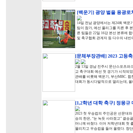
[백운기] 광양 벌을 용광로
14일 전남 광양에서는 제24회 백운
팀이 참가, 예선 풀리그를 치른 후 본
른 팀들은 22일 16강 본선 본류에
및 축구협회 관계자 등 다수의 내빈
[문체부장관배] 2023 고등
2월 13일 경남 진주시 문산스포츠
교 축구대회 예선 첫 경기가 시작되었
관배를 비롯해 백운기, 부산MBC. 
대회가 동시다발적으로 열리는데, 올
[1,2학년 대학 축구] 정몽
2023 첫 우승컵의 주인공은 선문대
승의 한은, “눈 녹듯 사라졌고” 결
머니께 바쳤다. 이어 저학년대회 첫 
물리치고 우승컵을 들어 올렸다. 창단