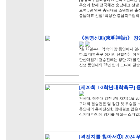
우승과 함께 전국체전 충남대표 선발 
으며 3년 연속 충남대표 소년체전 출
충남대표 선발! 박성완 충남축구협회장
《동명신화(東明神話)》 창조
2월 12일부터 약속의 땅 통영에서 
한.일 대학축구 정기전 선발전》 이 
한산대첩기 결승전에는 창단 2개월 
신생 동명대와 25년 만에 드디어 결
[제20회 1·2학년대학축구]
건국대, 청주대 값진 3위 차지! 1월 
구대회 결승전은 팀 창단 첫 우승을 
용인대의 흥미진진한 맞대결로 많은 
상지대 타임에 경기를 뒤집는 스타일
[격전지를 찾아서①] 2024