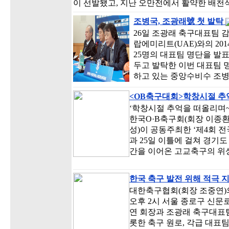
이 선발됐고, 지난 오만전에서 활약한 배천석
조병국, 조광래號 첫 발탁
26일 조광래 축구대표팀 
랍에미리트(UAE)와의 20
25명의 대표팀 명단을 발표
두고 발탁한 이번 대표팀 
하고 있는 중앙수비수 조
<OB축구대회>학창시절 추
‘학창시절 추억을 떠올리며~
한국O·B축구회(회장 이종
성)이 공동주최한 ‘제4회 
과 25일 이틀에 걸쳐 경기
간을 이어온 고교축구의 위
한국 축구 발전 위해 적극 지
대한축구협회(회장 조중연)의
오후 2시 서울 종로구 신
연 회장과 조광래 축구대표팀
롯한 축구 원로, 각급 대표