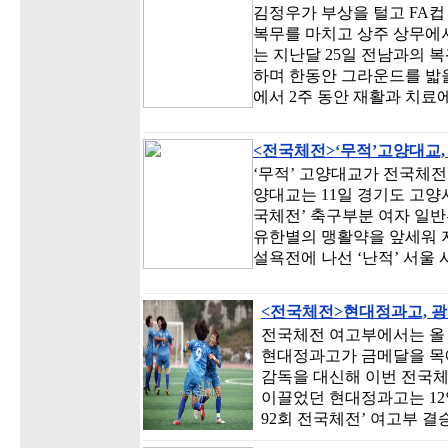
김정우가 부상을 털고 FA컵
복무를 마치고 상주 상무에서
는 지난달 25일 전남과의 
하며 한동안 그라운드를 밟을
에서 2주 동안 재활과 치료
<전국체전>‘무적’고양대교,
‘무적’ 고양대교가 전국체전
양대교는 11일 경기도 고양
국체전’ 축구부분 여자 일반
유한별의 맹활약을 앞세워 
설욕전에 나선 ‘난적’ 서울 시
<전국체전>현대정과고, 
전국체전 여고부에서는 올
현대정과고가 금메달을 목에
감독을 대신해 이번 전국
이끌었던 현대정과고는 1
92회 전국체전’ 여고부 결