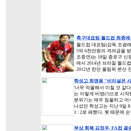
축구대표팀 월드컵 최종예
월드컵 대표팀(감독 조광래
5억 6천만원의 격려금을 
조중연)는 18일 종로구 신
에서 2014년 브라질 월
2012년 런던 올림픽 본선
학성고 최명용 "비리설은 
'너무 억울해서 미칠 것 같
는 이렇게 비명(?)으로 시
분위기는 매우 침울하고 어수
나섰던 학성고는 지난 9일 
1 : 2로 패했다. 뭣 때문에
부상 회복 김정우, FA컵 