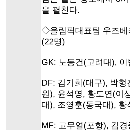
을 펼친다.
◇올림픽대표팀 우즈베
(22명)
GK: 노동건(고려대), 
DF: 김기희(대구), 박
원), 윤석영, 황도연(이
대), 조영훈(동국대), 
MF: 고무열(포항), 김