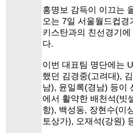
홍명보 감득이 이끄는 
오는 7일 서울월드컵경
키스탄과의 친선경기에 
다.
이번 대표팀 명단에는 U
했던 김경중(고려대), 
남), 윤일록(경남) 등이
에서 활약한 배천석(빗셀
항), 백성동, 장현수(이
토상가), 오재석(강원) 