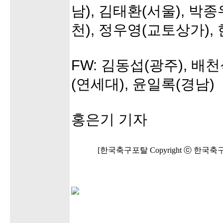
남), 김태환(서울), 박종
천), 정우영(교토상가),
FW: 김동섭(광주), 배
(연세대), 윤일록(경남)
홍은기 기자
[한국축구포탈 Copyright ⓒ 한국