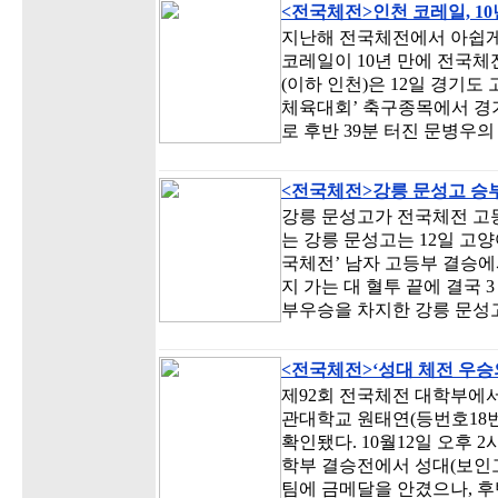
<전국체전>인천 코레일, 1
지난해 전국체전에서 아쉽게
코레일이 10년 만에 전국체
(이하 인천)은 12일 경기도
체육대회’ 축구종목에서 경기
로 후반 39분 터진 문병우
<전국체전>강릉 문성고 승
강릉 문성고가 전국체전 고등
는 강릉 문성고는 12일 고
국체전’ 남자 고등부 결승
지 가는 대 혈투 끝에 결국 3
부우승을 차지한 강릉 문성고
<전국체전>‘성대 체전 우승
제92회 전국체전 대학부에
관대학교 원태연(등번호18번
확인됐다. 10월12일 오후 
학부 결승전에서 성대(보인고
팀에 금메달을 안겼으나, 후