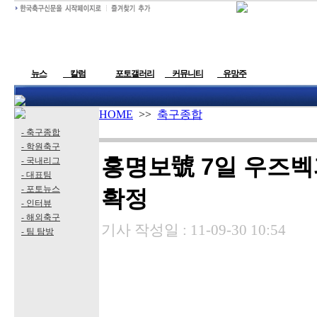
뉴스
칼럼
포토갤러리
커뮤니티
유망주
HOME
>>
축구종합
- 축구종합
- 학원축구
홍명보號 7일 우즈벡
- 국내리그
- 대표팀
- 포토뉴스
확정
- 인터뷰
- 해외축구
기사 작성일 :
11-09-30 10:54
- 팀 탐방