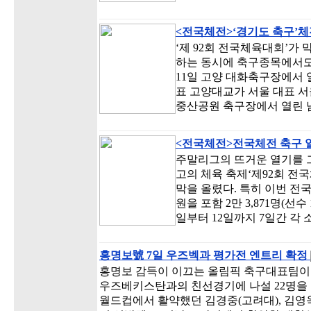
<전국체전>‘경기도 축구’
‘제 92회 전국체육대회’가 
하는 동시에 축구종목에서도
11일 고양 대화축구장에서 
표 고양대교가 서울 대표 서
중산공원 축구장에서 열린 
<전국체전>전국체전 축구 열
주말리그의 뜨거운 열기를 
고의 체육 축제‘제92회 전
막을 올렸다. 특히 이번 전국
원을 포함 2만 3,871명(선수 
일부터 12일까지 7일간 각
홍명보號 7일 우즈벡과 평가전 엔트리 확정
홍명보 감득이 이끄는 올림픽 축구대표팀이
우즈베키스탄과의 친선경기에 나설 22명을 확
월드컵에서 활약했던 김경중(고려대), 김영욱,