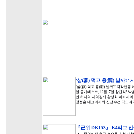
‘삼(蔘) 먹고 용(龍) 날까?
‘삼(蔘) 먹고 용(龍) 날까?’ 지각변
일 공개테스트, 12월17일 창단식!
민 하나와 지역경제 활성화 이바지의 
강정훈 대표이사와 산전수전 겪으며
『군위 DK153』 K4리그 신