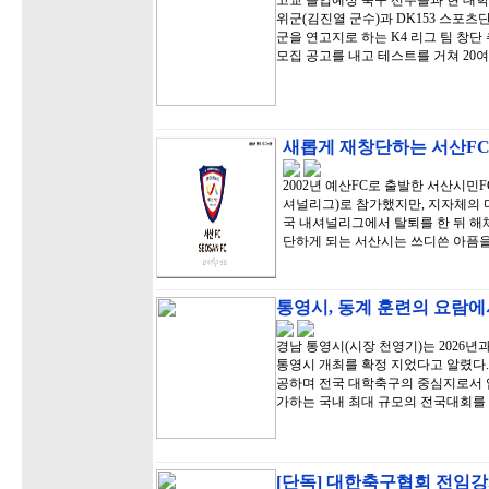
고교 졸업예정 축구 선수들과 현 대
위군(김진열 군수)과 DK153 스포츠
군을 연고지로 하는 K4 리그 팀 창단 
모집 공고를 내고 테스트를 거쳐 20
새롭게 재창단하는 서산FC
2002년 예산FC로 출발한 서산시민FC
셔널리그)로 참가했지만, 지자체의 미
국 내셔널리그에서 탈퇴를 한 뒤 해체
단하게 되는 서산시는 쓰디쓴 아픔을
통영시, 동계 훈련의 요람에
경남 통영시(시장 천영기)는 2026년
통영시 개최를 확정 지었다고 알렸다.
공하며 전국 대학축구의 중심지로서 입
가하는 국내 최대 규모의 전국대회를
[단독] 대한축구협회 전임강