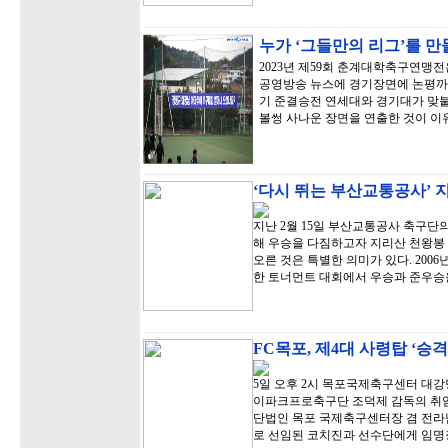
누가 ‘그들만의 리그’를 
2023년 제59회 춘계대학축구연맹전
공영방송 뉴스에 경기장면에 논평까지
기 준결승전 연세대와 경기대가 맞붙
볼썽 사나운 장면을 연출한 것이 이
‘다시 뛰는 부산교통공사’ 
지난 2월 15일 부산교통공사 축구단
해 우승을 다짐하고자 지리산 천왕봉 
오른 것은 특별한 의미가 있다. 20
한 토너먼트 대회에서 우승과 준우승
FC목포, 제4대 사령탑 ‘승
5일 오후 2시 목포국제축구센터 대강
이파크프로축구단 조덕제 감독의 취임
단법인 목포 국제축구센터장 겸 전라
로 선임된 코치진과 선수단에게 임명