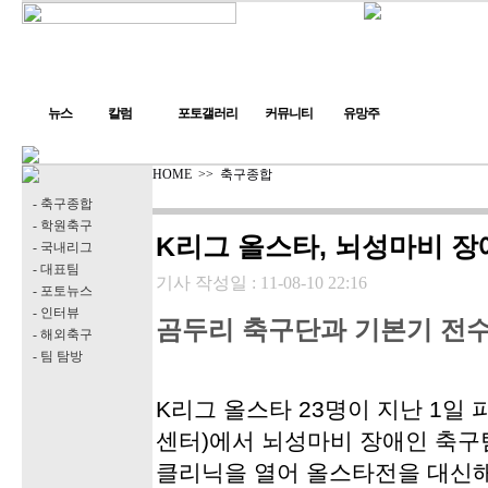
뉴스
칼럼
포토갤러리
커뮤니티
유망주
HOME
>>
축구종합
- 축구종합
- 학원축구
K리그 올스타, 뇌성마비 장
- 국내리그
- 대표팀
기사 작성일 :
11-08-10 22:16
- 포토뉴스
- 인터뷰
곰두리 축구단과 기본기 전수
- 해외축구
- 팀 탐방
K리그 올스타 23명이 지난 1일
센터)에서 뇌성마비 장애인 축구
클리닉을 열어 올스타전을 대신해