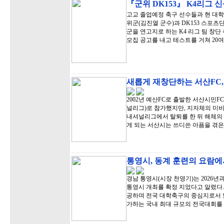
『군위 DK153』 K4리그 신
고교 졸업예정 축구 선수들과 현 대
위군(김진열 군수)과 DK153 스포츠
군을 연고지로 하는 K4 리그 팀 창단 
모집 공고를 내고 테스트를 거쳐 20
새롭게 재창단하는 서산FC,
2002년 예산FC로 출발한 서산시민FC
널리그)로 참가했지만, 지자체의 미비
내셔널리그에서 탈퇴를 한 뒤 해체의 아
게 되는 서산시는 쓰디쓴 아픔을 겪은
통영시, 동계 훈련의 요람에
경남 통영시(시장 천영기)는 2026년
통영시 개최를 확정 지었다고 알렸다.
공하며 전국 대학축구의 중심지로서 입
가하는 국내 최대 규모의 전국대회를