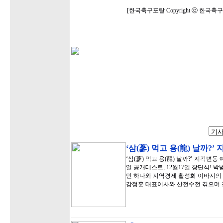
[한국축구포탈 Copyright ⓒ 한국
‘삼(蔘) 먹고 용(龍) 날까?
‘삼(蔘) 먹고 용(龍) 날까?’ 지각변
일 공개테스트, 12월17일 창단식!
민 하나와 지역경제 활성화 이바지의 
강정훈 대표이사와 산전수전 겪으며