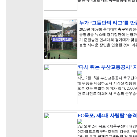
을 공식적으로 대한축구협회에 전달할
누가 ‘그들만의 리그’를 
2023년 제59회 춘계대학축구연맹전
공영방송 뉴스에 경기장면에 논평까지
기 준결승전 연세대와 경기대가 맞붙
볼썽 사나운 장면을 연출한 것이 이
‘다시 뛰는 부산교통공사’ 
지난 2월 15일 부산교통공사 축구단
해 우승을 다짐하고자 지리산 천왕봉 
오른 것은 특별한 의미가 있다. 20
한 토너먼트 대회에서 우승과 준우승
FC목포, 제4대 사령탑 ‘승
5일 오후 2시 목포국제축구센터 대강
이파크프로축구단 조덕제 감독의 취임
단법인 목포 국제축구센터장 겸 전라