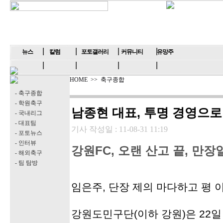
뉴스
칼럼
포토갤러리
커뮤니티
유망주
HOME
>>
축구종합
- 축구종합
- 학원축구
남종현 대표, 투명 경영으로
- 국내리그
- 대표팀
기사 작성일 :
11-08-31 11:19
- 포토뉴스
- 인터뷰
강원FC, 오랜 산고 끝, 만
- 해외축구
- 팀 탐방
임은주, 단장 제의 마다하고 평
강원도민구단(이하 강원)은 22일