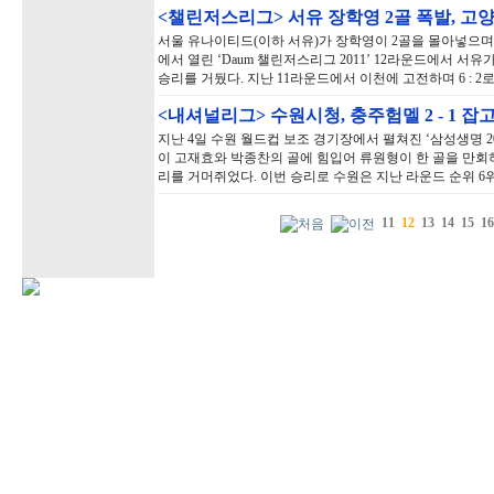
<챌린저스리그> 서유 장학영 2골 폭발, 고양에 
서울 유나이티드(이하 서유)가 장학영이 2골을 몰아넣으며 
에서 열린 ‘Daum 챌린저스리그 2011’ 12라운드에서 서유
승리를 거뒀다. 지난 11라운드에서 이천에 고전하며 6 : 
<내셔널리그> 수원시청, 충주험멜 2 - 1 잡
지난 4일 수원 월드컵 보조 경기장에서 펼쳐진 ‘삼성생명 2
이 고재효와 박종찬의 골에 힘입어 류원형이 한 골을 만회하는
리를 거머쥐었다. 이번 승리로 수원은 지난 라운드 순위 6
11
12
13
14
15
16