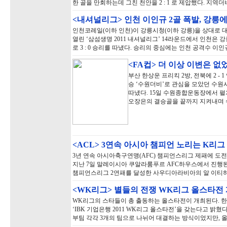
한 골을 만회하는데 그친 천안을 2 : 1 로 제압했다. 지
<내셔널리그> 인천 이인규 2골 폭발, 강릉에 3
인천코레일(이하 인천)이 강릉시청(이하 강릉)을 상대로 
열린 ‘삼섬생명 2011 내셔널리그’ 14라운드에서 인천은 
로 3 : 0 승리를 따냈다. 승리의 중심에는 인천 공격수 이
<FA컵> 더 이상 이변은 없
부산 한상운 프리킥 2방, 전북에 2 - 
승 ‘수원더비’로 관심을 모았던 수
따냈다. 15일 수원종합운동장에서 펼쳐진
오장은의 결승골을 끝까지 지켜내며
<ACL> 3연속 아시아 챔피언 노리는 K리그
3년 연속 아시아축구연맹(AFC) 챔피언스리그 제패에 도전
지난 7일 말레이시아 쿠알라룸푸르 AFC하우스에서 진행된 8강
챔피언스리그 2연패를 달성한 사우디아라비아의 알 이티하드
<WK리그> 별들의 전쟁 WK리그 올스타전
WK리그의 스타들이 총 출동하는 올스타전이 개최된다. 
‘IBK 기업은행 2011 WK리그 올스타전’을 갖는다고 밝
부팀 각각 3개의 팀으로 나뉘어 대결하는 방식이었지만,