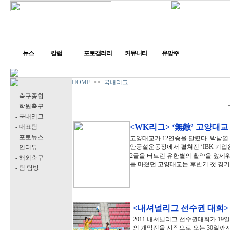
뉴스
칼럼
포토갤러리
커뮤니티
유망주
HOME
>>
국내리그
- 축구종합
- 학원축구
- 국내리그
<WK리그> ‘無敵’ 고양대교
- 대표팀
- 포토뉴스
고양대교가 12연승을 달렸다. 박남열
안공설운동장에서 펼쳐진 ‘IBK 기업은
- 인터뷰
2골을 터트린 유한별의 활약을 앞세워 5
- 해외축구
를 마쳤던 고양대교는 후반기 첫 경
- 팀 탐방
<내셔널리그 선수권 대회>
2011 내셔널리그 선수권대회가 1
의 개막전을 시작으로 오는 30일까