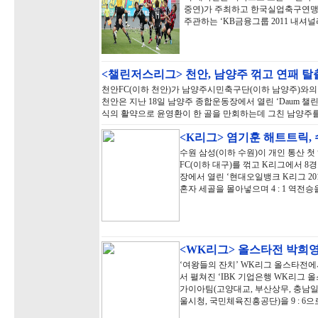
중연)가 주최하고 한국실업축구연맹
주관하는 ‘KB금융그룹 2011 내셔
<챌린저스리그> 천안, 남양주 꺾고 연패 
천안FC(이하 천안)가 남양주시민축구단(이하 남양주)와
천안은 지난 18일 남양주 종합운동장에서 열린 ‘Daum 챌린
식의 활약으로 윤영환이 한 골을 만회하는데 그친 남양주를 
<K리그> 염기훈 해트트릭, 수
수원 삼성(이하 수원)이 개인 통산 
FC(이하 대구)를 꺾고 K리그에서 8
장에서 열린 ‘현대오일뱅크 K리그 20
혼자 세골을 몰아넣으며 4 : 1 역전승
<WK리그> 올스타전 박희영 
‘여왕들의 잔치’ WK리그 올스타전에
서 펼쳐진 ‘IBK 기업은행 WK리그
가이아팀(고양대교, 부산상무, 충남일
울시청, 국민체육진흥공단)을 9 : 6