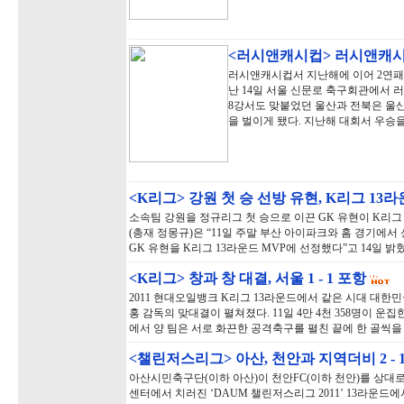
<러시앤캐시컵> 러시앤캐시
러시앤캐시컵서 지난해에 이어 2연패를
난 14일 서울 신문로 축구회관에서 러
8강서도 맞붙었던 울산과 전북은 울산
을 벌이게 됐다. 지난해 대회서 우승
<K리그> 강원 첫 승 선방 유현, K리그 13
소속팀 강원을 정규리그 첫 승으로 이끈 GK 유현이 K리
(총재 정몽규)은 “11일 주말 부산 아이파크와 홈 경기에
GK 유현을 K리그 13라운드 MVP에 선정했다”고 14일 밝
<K리그> 창과 창 대결, 서울 1 - 1 포항
2011 현대오일뱅크 K리그 13라운드에서 같은 시대 대
홍 감독의 맞대결이 펼쳐졌다. 11일 4만 4천 358명이
에서 양 팀은 서로 화끈한 공격축구를 펼친 끝에 한 골씩을 주
<챌린저스리그> 아산, 천안과 지역더비 2 - 
아산시민축구단(이하 아산)이 천안FC(이하 천안)를 상대로
센터에서 치러진 ‘DAUM 챌린저스리그 2011’ 13라운