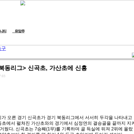
니티
유망주
축구
북동리그> 신곡초, 가산초에 신흥
7:03
기가 오른 경기 신곡초가 경기 북동리그에서 서서히 두각을 나타내고
사동초에서 펼쳐진 가산초와의 경기에서 심정연의 결승골을 끝까지 지
 거뒀다. 신곡초는 7승째(1무)를 기록하며 골 득실에 뒤져 2위에 올랐