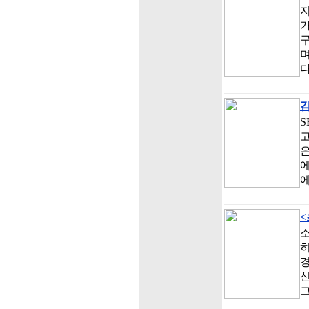
가
구
다
김
S
고
은
에
에
히
경
신
그