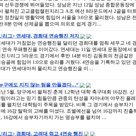
며 선두경쟁에 뛰어들었다. 성남은 지난 12일 성남 종합운동장에
서 펼쳐진 고교클럽챌린지리그 A조 예선 8라운드에서 2골을 터
린 정찬일의 맹활약에 힘입어 서울을 3:0으로 물리쳤다. 성남은 
반 8분 만에 선제골을 뽑으며 의외로 쉽게 경기…
U리그> 연세대, 경희대 연승행진 저지
연세대가 거침없는 연승행진을 달리던 경희대를 멈춰 세우고 네 
 연속 무패행진을 이어갔다. 연세대는 11일 연세대 운동장에서 
진 U리그 5라운드 경기에서 후반 14분 터진 김동희의 천금같은
승골에 힘입어 1:0으로 승리를 거뒀다. 4연승을 기록하고 있던 
희대가 연세대마저 물리치고 연승행진을 이…
“누구에도 지지 않는 팀을 만들겠다…”
난 5월, 양구에서 펼쳐진 춘계 1,2학년 대학 축구대회 16강전. 신
생팀이라고는 믿기 힘들만큼 관중의 탄성을 자아내며 야무진 플레
를 펼치던 대학팀이 주목을 받았다. 비록 그 경기에서 승부차기
에 16강 탈락의 고배를 마셨다. 조별예선을 넘어 16강까지 진출
, 16강에서 승부차기까지 가는 명승부를 펼치며 …
U리그> 경희대, 고려대 꺾고 4연승 행진