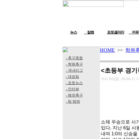
뉴스
칼럼
포토갤러리
커뮤
HOME
>>
학원
- 축구종합
- 학원축구
<초등부 경기
- 국내리그
- 대표팀
기사 작성일 :
09-06-11 1
- 포토뉴스
- 인터뷰
- 해외축구
- 팀 탐방
소체 우승으로 사
있다. 지난 6일 
내며 1:0의 신승을