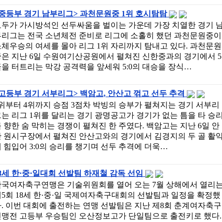
<중등부 경기 남부리그> 과천문원중 1위 호시탐탐
모두가 가시방석인 선두싸움을 벌이는 가운데 가장 치열한 경기 
부리그는 전국 소년체전 준비로 리그에 소홀히 했던 과천문원중이
체우승의 여세를 몰아 리그 1위 자리까지 탐내고 있다. 과천문원
중은 지난 6일 수원여기산공원에서 펼쳐진 신한중과의 경기에서 5
을 터트리는 막강 공격력을 앞세워 5:0의 대승을 장식…
고등부 경기 서부리그> 백암고, 안산고 꺾고 선두 추격
위부터 4위까지 승점 3점차 박빙의 승부가 펼쳐지는 경기 서부리
는 리그 1위를 달리는 경기 광명공고가 경기가 없는 틈을 타 승
 향한 숨 막히는 경쟁이 펼쳐진 한 주였다. 백암고는 지난 6일 안
산 원시구장에서 펼쳐진 안산고와의 경기에서 김경지의 두 골 활
 힘입어 3:0의 승리를 챙기며 선두 추격에 더욱…
8세 한·중·일대회 선발팀 하재철 감독 선임
한국여자축구연맹은 기술위원회를 열어 오는 7월 상해에서 열리
5회 18세 한·중·일 국제여자축구대회의 선발팀과 일정을 확정했
. 이번 대회에 출전하는 연맹 선발팀은 지난 제8회 춘계여자축구
연맹전 고등부 우승팀인 오산정보고가 단일팀으로 출전키로 했다.