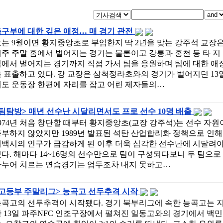
구부에 대한 깊은 애정… 매 경기 관전
는 9월이면 황지중앙초로 부임한지 딱 2년을 맞는 강주석 교장
주 주말 홈에서 벌어지는 경기는 물론이고 강릉과 홍천 등 타 지
에서 벌어지는 경기까지 직접 가서 팀을 응원하며 팀에 대한 애
 표출하고 있다. 강 교장은 삼척정라초와의 경기가 벌어지던 13
에도 운동장 한편에 자리를 잡고 어린 제자들의…
팀탐방> 매년 선수난 시달리면서도 프로 선수 10명 배출
974년 처음 창단할 때부터 황지중앙초(교장 강주석)는 선수 자원
부하지 않았지만 1989년 발표된 석탄 산업합리화 정책으로 인해
태백시의 인구가 급감하게 된 이후 더욱 심각한 선수난에 시달려
다. 해마다 14~16명의 선수만으로 팀이 구성되다보니 두 팀으로
나누어 치르는 연습경기는 엄두조차 내지 못하고…
<고등부 주말리그> 능곡고 선두추격 시작
능곡고의 선두추격이 시작됐다. 경기 북부리그에 속한 능곡고는 
 13일 파주NFC 인조구장에서 펼쳐진 일동고와의 경기에서 백민