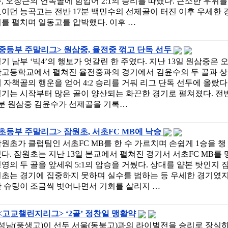
, 오창근의 연속골에 힘입어 2:1의 승리를 따냈다. 근소한 우위를
이던 능곡고는 전반 17분 백민수의 선제골이 터진 이후 우세한 
를 펼치며 일동고를 압박했다. 이후 …
중등부 주말리그> 원삼중, 율전중 꺾고 단독 선두
기 남부 ‘빅4’의 행보가 엇갈린 한 주였다. 지난 13일 원삼중은 
산고등학교에서 펼쳐진 율전중과의 경기에서 김윤수의 두 골과 상
 자책골의 행운을 얻어 4:2 승리를 거둬 리그 단독 선두에 올랐다
기는 시작부터 많은 골이 양산되는 화끈한 경기로 펼쳐졌다. 전
3분 원삼중 김윤수가 선제골을 기록…
초등부 주말리그> 잠원초, 서초FC MB에 낙승
원초가 클럽팀인 서초FC MB를 한 수 가르치며 손쉽게 1승을 챙
다. 잠원초는 지난 13일 본교에서 펼쳐진 경기서 서초FC MB를 
영의 두 골을 앞세워 5:1의 압승을 거뒀다. 상대를 얕본 탓인지 
원초는 경기에 집중하지 못하며 실수를 범하는 등 우세한 경기였
만 슈팅이 조금씩 벗어나면서 기회를 살리지 …
<고교챌린지리그> ‘2골’ 정찬일 맹활약
성남(풍생고)이 선두 서울(동북고)과의 라이벌전을 승리로 장식