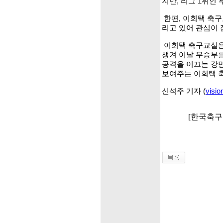
지만, 리그 1위인
한편, 이회택 축
리고 있어 관심이 
이회택 축구교실은 
챙겨 이날 무승부를
공격을 이끄는 강민
보여주는 이회택 
신석주 기자 (
visi
[한국축구포