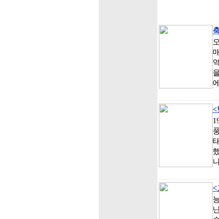
축
오
매
역
을
<
1
풍
했
난