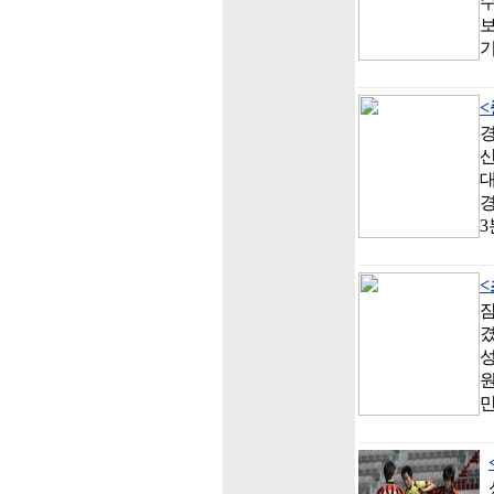
수
보
기
<
경
대
경
<
잠
겼
성