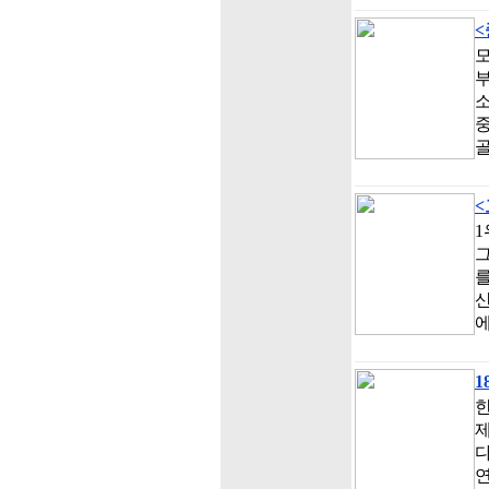
소
골
<
1
그
를
에
1
제
다