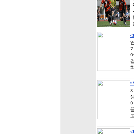
<
기
어
결
지
이
끝
고
<