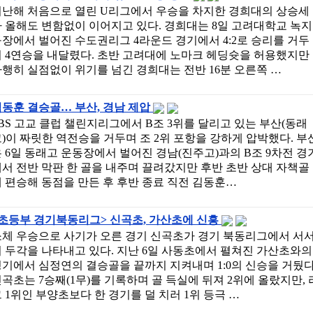
지난해 처음으로 열린 U리그에서 우승을 차지한 경희대의 상승세
 올해도 변함없이 이어지고 있다. 경희대는 8일 고려대학교 녹지
장에서 벌어진 수도권리그 4라운드 경기에서 4:2로 승리를 거두
며 4연승을 내달렸다. 초반 고려대에 노마크 헤딩슛을 허용했지만
행히 실점없이 위기를 넘긴 경희대는 전반 16분 오른쪽 …
동훈 결승골… 부산, 경남 제압
BS 고교 클럽 챌린지리그에서 B조 3위를 달리고 있는 부산(동래
)이 짜릿한 역전승을 거두며 조 2위 포항을 강하게 압박했다. 부
 6일 동래고 운동장에서 벌어진 경남(진주고)과의 B조 9차전 경
서 전반 막판 한 골을 내주며 끌려갔지만 후반 초반 상대 자책골
 편승해 동점을 만든 후 후반 종료 직전 김동훈…
<초등부 경기북동리그> 신곡초, 가산초에 신흥
소체 우승으로 사기가 오른 경기 신곡초가 경기 북동리그에서 서
 두각을 나타내고 있다. 지난 6일 사동초에서 펼쳐진 가산초와의
기에서 심정연의 결승골을 끝까지 지켜내며 1:0의 신승을 거뒀다
곡초는 7승째(1무)를 기록하며 골 득실에 뒤져 2위에 올랐지만, 
 1위인 부양초보다 한 경기를 덜 치러 1위 등극 …