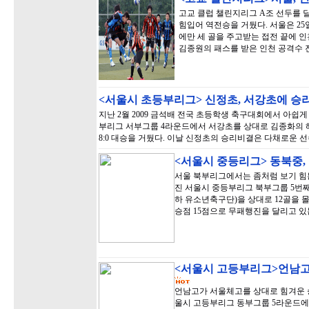
고교 클럽 챌린지리그 A조 선두를 
힘입어 역전승을 거뒀다. 서울은 2
에만 세 골을 주고받는 접전 끝에 인
김종원의 패스를 받은 인천 공격수
<서울시 초등부리그> 신정초, 서강초에 승
지난 2월 2009 금석배 전국 초등학생 축구대회에서 아쉽
부리그 서부그룹 4라운드에서 서강초를 상대로 김종화의 
8:0 대승을 거뒀다. 이날 신정초의 승리비결은 다채로운 
<서울시 중등리그> 동북중,
서울 북부리그에서는 좀처럼 보기 힘든
진 서울시 중등부리그 북부그룹 5번째
하 유소년축구단)을 상대로 12골을 몰
승점 15점으로 무패행진을 달리고 있
<서울시 고등부리그>언남고
언남고가 서울체고를 상대로 힘겨운 승
울시 고등부리그 동부그룹 5라운드에서