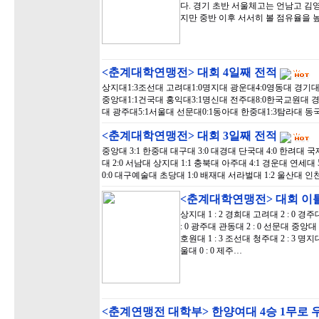
다. 경기 초반 서울체고는 언남고 김
지만 중반 이후 서서히 볼 점유율을 
<춘계대학연맹전> 대회 4일째 전적
상지대1:3조선대 고려대1:0명지대 광운대4:0영동대 경기대
중앙대1:1건국대 홍익대3:1명신대 전주대8:0한국교원대 경
대 광주대5:1서울대 선문대0:1동아대 한중대1:3탐라대 동
<춘계대학연맹전> 대회 3일째 전적
중앙대 3:1 한중대 대구대 3:0 대경대 단국대 4:0 한려대 
대 2:0 서남대 상지대 1:1 충북대 아주대 4:1 경운대 연세
0:0 대구예술대 초당대 1:0 배재대 서라벌대 1:2 울산대 인
<춘계대학연맹전> 대회 이
상지대 1 : 2 경희대 고려대 2 : 0 경주
: 0 광주대 관동대 2 : 0 선문대 중앙대 
호원대 1 : 3 조선대 청주대 2 : 3 명
울대 0 : 0 제주…
<춘계연맹전 대학부> 한양여대 4승 1무로 