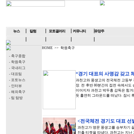
뉴스
칼럼
포토갤러리
커뮤니티
유망주
HOME
>>
학원축구
- 축구종합
- 학원축구
- 국내리그
“경기 대표의 사명감 갖고 
- 대표팀
- 포토뉴스
과천고와 풍생고의 전국체전 고등부 
장. 전·후반 80분간의 접전 속에서
- 인터뷰
이어지자 과천고 박두흥 감독은 힘겨운
- 해외축구
듯 홀연히 그라운드를 떠났다. 잠시 후
- 팀 탐방
<전국체전 경기도 대표 선발
과천고가 명문 풍생고를 승부차기 
진출 티켓을 따냈다. 과천고는 지난