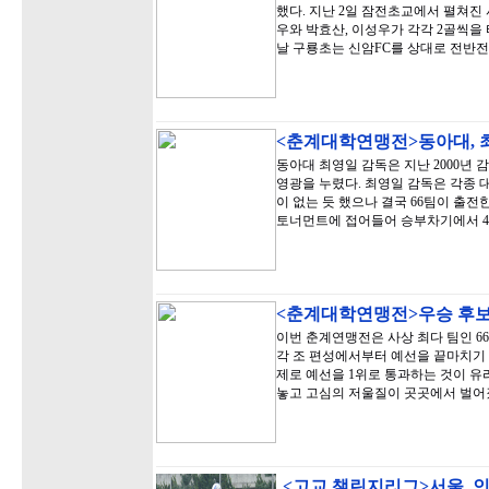
했다. 지난 2일 잠전초교에서 펼쳐진
우와 박효산, 이성우가 각각 2골씩을 
날 구룡초는 신암FC를 상대로 전반전
<춘계대학연맹전>동아대, 
동아대 최영일 감독은 지난 2000년 
영광을 누렸다. 최영일 감독은 각종 
이 없는 듯 했으나 결국 66팀이 출
토너먼트에 접어들어 승부차기에서 4
<춘계대학연맹전>우승 후보
이번 춘계연맹전은 사상 최다 팀인 6
각 조 편성에서부터 예선을 끝마치기 
제로 예선을 1위로 통과하는 것이 유
놓고 고심의 저울질이 곳곳에서 벌
<고교 챌린지리그>서울, 