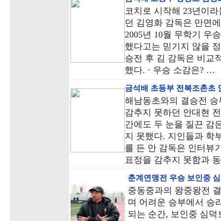
코치로 시작해 23년이라
던 김영화 감독은 만면에
2005년 10월 무학기 우
했다고는 믿기지 않을 
승전 후 김 감독은 비교
했다. · 우승 소감은? …
금석배 초등부 전북조촌초 
해남동초와의 결승전 승
감추지 못하던 안대현 
간에도 두 눈을 질끈 감
지 못했다. 지인들과 학
를 든 안 감독은 인터뷰
표정을 감추지 못함과 
춘계연맹전 우승 보인중 
중동중과의 왕중왕전 
며 어려운 승부에서 승
되는 순간, 보인중 심