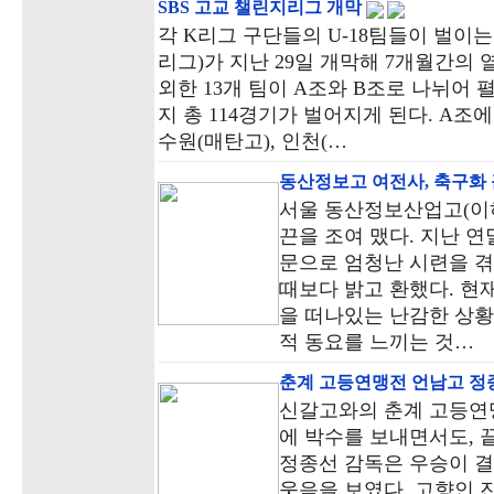
SBS 고교 챌린지리그 개막
각 K리그 구단들의 U-18팀들이 벌이는
리그)가 지난 29일 개막해 7개월간의
외한 13개 팀이 A조와 B조로 나뉘어 
지 총 114경기가 벌어지게 된다. A조
수원(매탄고), 인천(…
동산정보고 여전사, 축구화 
서울 동산정보산업고(이
끈을 조여 맸다. 지난 
문으로 엄청난 시련을 
때보다 밝고 환했다. 현
을 떠나있는 난감한 상황
적 동요를 느끼는 것…
춘계 고등연맹전 언남고 정
신갈고와의 춘계 고등연
에 박수를 보내면서도, 
정종선 감독은 우승이 결
웃음을 보였다. 고향인 