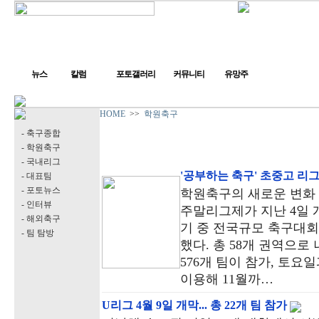
뉴스
칼럼
포토갤러리
커뮤니티
유망주
HOME
>>
학원축구
- 축구종합
- 학원축구
- 국내리그
'공부하는 축구' 초중고 리그
- 대표팀
- 포토뉴스
학원축구의 새로운 변화 
- 인터뷰
주말리그제가 지난 4일 
- 해외축구
기 중 전국규모 축구대
- 팀 탐방
했다. 총 58개 권역으로
576개 팀이 참가, 토요
이용해 11월까…
U리그 4월 9일 개막... 총 22개 팀 참가