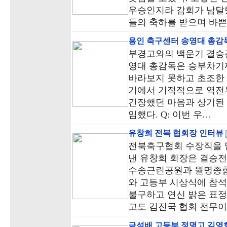
우승인지라 감회가 남달
들의 축하를 받으며 바쁜
용인 축구센터 송영대 총감
부경고와의 백운기 결승
영대 총감독은 승부차기
바라보지 못하고 초조한 
기에서 기적적으로 역전
긴장했던 마음과 상기된
임했다. Q: 이번 우…
유창희 전북 협회장 인터뷰
전북축구협회 수장직을 맡
낸 유창희 회장은 결승전
수송근린공원과 월명종합
와 고등부 시상식에 참석
불구하고 연신 밝은 표정
고도 김진국 협회 전무
금석배 고등부 정명고 김영