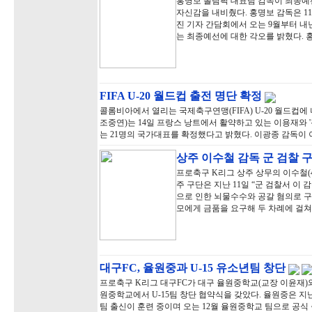
홍명보 올림픽 대표팀 감독이 최종예
자신감을 내비췄다. 홍명보 감독은 1
진 기자 간담회에서 오는 9월부터 내년
는 최종예선에 대한 각오를 밝혔다. 
FIFA U-20 월드컵 출전 명단 확정
콜롬비아에서 열리는 국제축구연맹(FIFA) U-20 월드컵에
조중연)는 14일 프랑스 낭트에서 활약하고 있는 이용재와 
는 21명의 국가대표를 확정했다고 밝혔다. 이광종 감독이 
상주 이수철 감독 군 검찰 
프로축구 K리그 상주 상무의 이수철(4
주 구단은 지난 11일 “군 검찰서 이
으로 인한 뇌물수수와 공갈 혐의로 구
모에게 금품을 요구해 두 차례에 걸쳐
대구FC, 율원중과 U-15 유소년팀 창단
프로축구 K리그 대구FC가 대구 율원중학교(교장 이윤재)와 
원중학교에서 U-15팀 창단 협약식을 갖았다. 율원중은 지난해
팀 출신이 훈련 중이며 오는 12월 율원중학교 팀으로 공식 