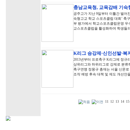
충남교육청, 교육감배 기
공주고가 지난 9일부터 이틀간 벌어진
숙형고교 학교 스포츠클럽 대회’ 축
부 평가에서 학교스포츠클럽운영 우
교스포츠클럽을 활성화하여 학생들의
K리그 승강제·신인선발·복
2013년부터 프로축구 K리그에 정규
상위리그와 하위리그로 강제로 분류하
축구연맹 정몽규 총재는 서울 신문로
조작 예방 후속 대책 및 제도 개선안을
11
12
13
14
15