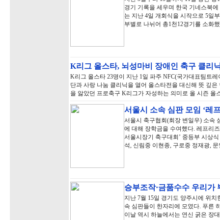
경기 기록을 세우며 한국 기네스북에
는 지난 4일 개회식을 시작으로 5일부터
부별로 나뉘어 총1천12경기를 소화했
K리그 올스타, 뇌성마비 장애인 축구 클리
K리그 올스타 23명이 지난 1일 파주 NFC(국가대표팀
단과 사랑 나눔 클리닉을 열어 올스타전을 대신해 뜻 깊은
을 앓았던 프로축구 K리그가 자성하는 의미로 올 시즌 올
서울시 소속 심판 모임 ‘레
서울시 축구협회(회장 변일우) 소속 
에 대해 장학금을 수여했다. 레프리즈는
서울시장기 축구대회’ 중등부 시상식
석, 신림중 이현종, 구로중 정재광, 
승부조작·금품수수 우리가 
지난 7월 15일 경기도 양주시에 위
속 심판들이 한자리에 모였다. 푸른 
이날 역시 하늘에서는 연신 굵은 장대