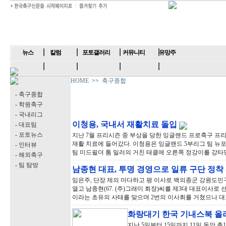
뉴스
칼럼
포토갤러리
커뮤니티
유망주
HOME
>>
축구종합
- 축구종합
- 학원축구
- 국내리그
이청용, 국내서 재활치료 돌입
- 대표팀
- 포토뉴스
지난 7월 프리시즌 중 부상을 당한 잉글랜드 프로축구 프리미
재활 치료에 들어갔다. 이청용은 잉글랜드 5부리그 팀 뉴
- 인터뷰
팀 미드필더 톰 밀러의 거친 태클에 오른쪽 정강이를 강타
- 해외축구
- 팀 탐방
남종현 대표, 투명 경영으로 일류 구단 정착
임은주, 단장 제의 마다하고 평 이사로 백의종군 강원도민구
열고 남종현(67. (주)그래미 회장)씨를 제3대 대표이사로
이라는 초유의 사태를 맞으며 2번의 이사회를 거쳤으나 
화랑대기 한국 기내스북 올
지난 5일부터 15일까지 11일 동안 