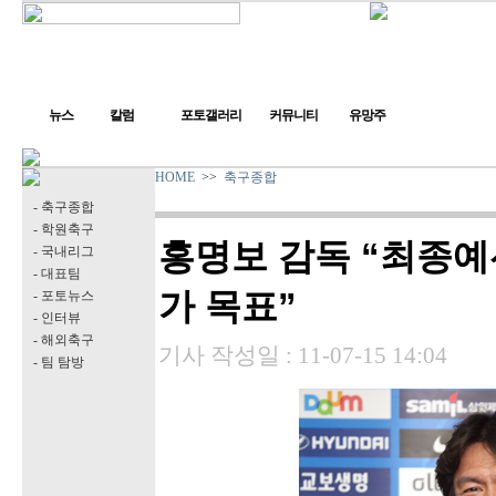
뉴스
칼럼
포토갤러리
커뮤니티
유망주
HOME
>>
축구종합
- 축구종합
- 학원축구
홍명보 감독 “최종예선 
- 국내리그
- 대표팀
가 목표”
- 포토뉴스
- 인터뷰
- 해외축구
기사 작성일 :
11-07-15 14:04
- 팀 탐방