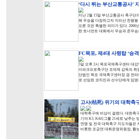
‘다시 뛰는 부산교통공사’ 
지난 2월 15일 부산교통공사 축구단
해 우승을 다짐하고자 지리산 천왕봉 
오른 것은 특별한 의미가 있다. 20
한 토너먼트 대회에서 우승과 준우승
FC목포, 제4대 사령탑 ‘승
5일 오후 2시 목포국제축구센터 대강
이파크프로축구단 조덕제 감독의 취임
단법인 목포 국제축구센터장 겸 전라
로 선임된 코치진과 선수단에게 임명
고사(枯死) 위기의 대학축
대학축구에 비상이 걸렸다. 대한축구협
기야 K3, K4리그를 21세로 낮
연맹 및 전국 대학축구 지도자들은 
비롯한 조긍연 대회운영위원장, 황