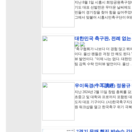
지난 8월 1일 시흥시 희망공원축구장
기도 대표 선발전은 무더운 날씨에도
민들이 경기장을 찾아 힘을 실어주었다
그에서 맞붙어 시흥시민축구단이 6대
대한민국 축구판, 전례 없
“축구협회가 나보다 더 경험 많고 뛰
이다. 울산 팬들은 걱정 안 해도 된다
뷰 발언이다. “이제 나는 없다. 대한민
팀 감독 수락 인터뷰 발언이다. 울산 
우이독경(牛耳讀經) 정몽규
지난 2024년 2월 11일 창립 총회를
초중고 및 대학과 프로까지 포함된 대
도자 대표 기구이다. (사)한국축구지도자
원 워크샵을 열고 한국축구 위기 극복
7경기 무패 행진 박승수 감