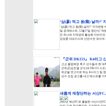
‘삼(蔘) 먹고 용(龍) 날까?
‘삼(蔘) 먹고 용(龍) 날까?’ 지각변
일 공개테스트, 12월17일 창단식!
민 하나와 지역경제 활성화 이바지의 
강정훈 대표이사와 산전수전 겪으며
『군위 DK153』 K4리그 
고교 졸업예정 축구 선수들과 현 
군위군(김진열 군수)과 DK153 스
위군을 연고지로 하는 K4 리그 팀 창
선수 모집 공고를 내고 테스트를 거쳐
새롭게 재창단하는 서산FC,
2002년 예산FC로 출발한 서산시민FC
널리그)로 참가했지만, 지자체의 미비