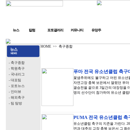
뉴스
칼럼
포토갤러리
커뮤니티
유망주
HOME
>>
축구종합
- 축구종합
- 학원축구
푸마 전국 유소년클럽 축구
- 국내리그
꽃샘추위에도 불구하고 어린 유소년들
- 대표팀
자연고장 충북 보은에서 열렸던 푸마 
- 포토뉴스
결승전을 끝으로 3일간의 대장정을 마무
- 인터뷰
명의 선수단이 참가하며 유소년 클
- 해외축구
- 팀 탐방
PUMA 전국 유소년클럽 
유소년클럽 축구의 지존을 가린다. 20
연과 대추의 고장 충북 보은서 그 화