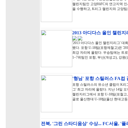
챌린지팀인 고양HiFC의 연고지역 
을 수행하고, K리그 챌린지와 고양
2013 아디다스 올인 챌린지
'2013 아디다스 올인 챌린지리그' 대
됐다. 포항 U-18팀(포항제철고)은 '
최강 자리에 올랐다. 우승팀에는 트로
1~7위팀인 포항, 부산(개성고), 강
'형님' 포항 스틸러스 FA컵 
포항 스틸러스의 유소년 클럽이 K리그 
그' 최고 자리에 올랐다. 지난 14일
챌린지리그에서 포항 U-18팀(포철고, 이
골로 울산현대 U-18팀(울산 현대고등
전북, '그린 스타디움상' 수상... FC서울, '