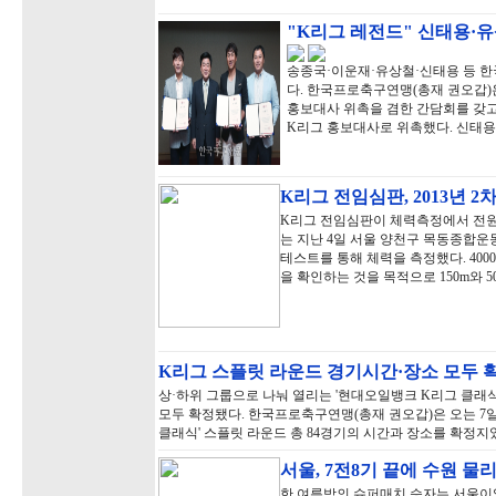
"K리그 레전드" 신태용·
송종국·이운재·유상철·신태용 등 한
다. 한국프로축구연맹(총재 권오갑)
홍보대사 위촉을 겸한 간담회를 갖고 
K리그 홍보대사로 위촉했다. 신태용
K리그 전임심판, 2013년 2
K리그 전임심판이 체력측정에서 전원
는 지난 4일 서울 양천구 목동종합운동
테스트를 통해 체력을 측정했다. 40
을 확인하는 것을 목적으로 150m와 
K리그 스플릿 라운드 경기시간·장소 모두 
상·하위 그룹으로 나눠 열리는 '현대오일뱅크 K리그 클래식
모두 확정됐다. 한국프로축구연맹(총재 권오갑)은 오는 7일
클래식' 스플릿 라운드 총 84경기의 시간과 장소를 확정지
서울, 7전8기 끝에 수원 물
한 여름밤의 슈퍼매치 승자는 서울이었