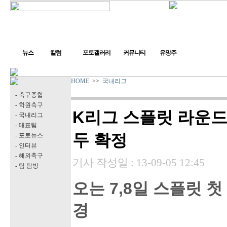
뉴스
칼럼
포토갤러리
커뮤니티
유망주
HOME
>>
국내리그
- 축구종합
- 학원축구
K리그 스플릿 라운드
- 국내리그
- 대표팀
두 확정
- 포토뉴스
- 인터뷰
- 해외축구
기사 작성일 :
13-09-05 12:45
- 팀 탐방
오는 7,8일 스플릿 첫
경