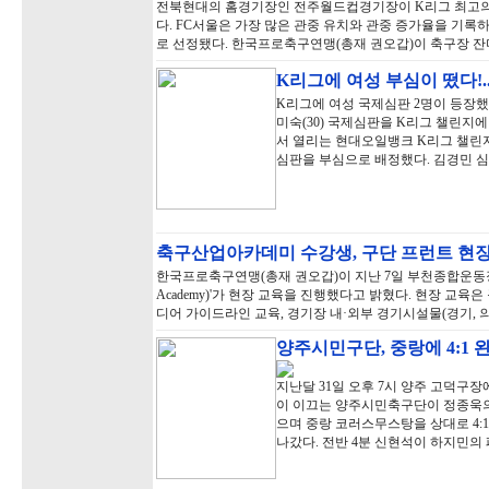
전북현대의 홈경기장인 전주월드컵경기장이 K리그 최고의 
다. FC서울은 가장 많은 관중 유치와 관중 증가율을 기록하
로 선정됐다. 한국프로축구연맹(총재 권오갑)이 축구장 잔
K리그에 여성 부심이 떴다!.
K리그에 여성 국제심판 2명이 등장했다
미숙(30) 국제심판을 K리그 챌린지
서 열리는 현대오일뱅크 K리그 챌린
심판을 부심으로 배정했다. 김경민 심판
축구산업아카데미 수강생, 구단 프런트 현
한국프로축구연맹(총재 권오갑)이 지난 7일 부천종합운동장에서 '축
Academy)'가 현장 교육을 진행했다고 밝혔다. 현장 교육
디어 가이드라인 교육, 경기장 내·외부 경기시설물(경기, 의
양주시민구단, 중랑에 4:1 
지난달 31일 오후 7시 양주 고덕구장
이 이끄는 양주시민축구단이 정종욱의
으며 중랑 코러스무스탕을 상대로 4:
나갔다. 전반 4분 신현석이 하지민의