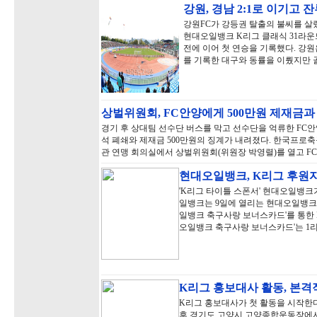
강원, 경남 2:1로 이기고 
강원FC가 강등권 탈출의 불씨를 살렸
현대오일뱅크 K리그 클래식 31라운드
전에 이어 첫 연승을 기록했다. 강원은
를 기록한 대구와 동률을 이뤘지만
상벌위원회, FC안양에게 500만원 제재금
경기 후 상대팀 선수단 버스를 막고 선수단을 억류한 FC안
석 폐쇄와 제재금 500만원의 징계가 내려졌다. 한국프로축
관 연맹 회의실에서 상벌위원회(위원장 박영렬)를 열고 F
현대오일뱅크, K리그 후원
'K리그 타이틀 스폰서' 현대오일뱅크가
일뱅크는 9일에 열리는 현대오일뱅크 
일뱅크 축구사랑 보너스카드'를 통한 K
오일뱅크 축구사랑 보너스카드'는 1리
K리그 홍보대사 활동, 본
K리그 홍보대사가 첫 활동을 시작한다
후 경기도 고양시 고양종합운동장에서 