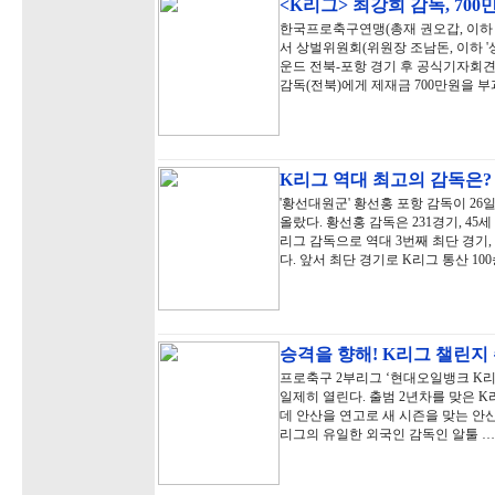
<K리그> 최강희 감독, 70
한국프로축구연맹(총재 권오갑, 이하 '
서 상벌위원회(위원장 조남돈, 이하 '상벌
운드 전북-포항 경기 후 공식기자회견
감독(전북)에게 제재금 700만원을 부
K리그 역대 최고의 감독은
'황선대원군' 황선홍 포항 감독이 26
올랐다. 황선홍 감독은 231경기, 45세
리그 감독으로 역대 3번째 최단 경기,
다. 앞서 최단 경기로 K리그 통산 1
승격을 향해! K리그 챌린지
프로축구 2부리그 ‘현대오일뱅크 K리그
일제히 열린다. 출범 2년차를 맞은 K
데 안산을 연고로 새 시즌을 맞는 안산
리그의 유일한 외국인 감독인 알툴 …