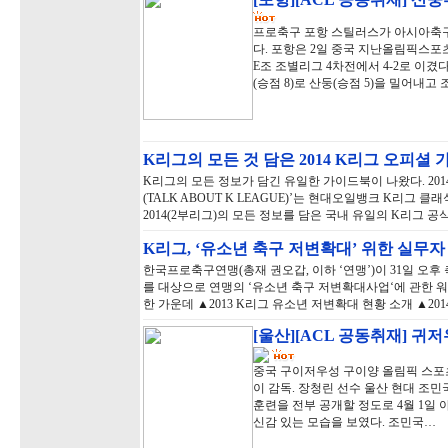
프로축구 포항 스틸러스가 아시아축구연
다. 포항은 2일 중국 지난올림픽스
E조 조별리그 4차전에서 4-2로 이겼
(승점 8)로 산둥(승점 5)을 밀어내고 
K리그의 모든 것 담은 2014 K리그 오피셜 
K리그의 모든 정보가 담긴 유일한 가이드북이 나왔다. 201
(TALK ABOUT K LEAGUE)’는 현대오일뱅크 K리그 
2014(2부리그)의 모든 정보를 담은 국내 유일의 K리그 
K리그, ‘유소년 축구 저변확대’ 위한 실무
한국프로축구연맹(총재 권오갑, 이하 ‘연맹’)이 31일 오
를 대상으로 연맹의 ‘유소년 축구 저변확대사업‘에 관한 
한 가운데 ▲2013 K리그 유소년 저변확대 현황 소개 ▲20
[울산][ACL 공동취재] 귀
중국 구이저우성 구이양 올림픽 스포츠 
이 감독. 장청린 선수 울산 현대 조민국
훈련을 전부 공개할 정도로 4월 1일 
신감 있는 모습을 보였다. 조민국…