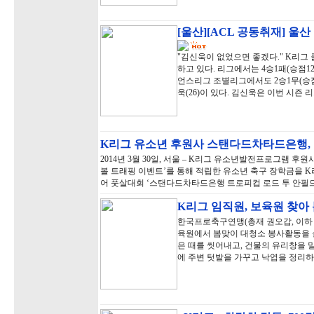
[울산][ACL 공동취재] 울
"김신욱이 없었으면 좋겠다." K리그 
하고 있다. 리그에서는 4승1패(승점1
언스리그 조별리그에서도 2승1무(승점7
욱(26)이 있다. 김신욱은 이번 시즌 
K리그 유소년 후원사 스탠다드차타드은행
2014년 3월 30일, 서울 – K리그 유소년발전프로그램 
볼 트래핑 이벤트’를 통해 적립한 유소년 축구 장학금을 
어 풋살대회 ‘스탠다드차타드은행 트로피컵 로드 투 안필드 2
K리그 임직원, 보육원 찾아
한국프로축구연맹(총재 권오갑, 이하 '
육원에서 봄맞이 대청소 봉사활동을 
은 때를 씻어내고, 건물의 유리창을 
에 주변 텃밭을 가꾸고 낙엽을 정리하