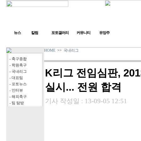
뉴스
칼럼
포토갤러리
커뮤니티
유망주
HOME
>>
국내리그
- 축구종합
- 학원축구
K리그 전임심판, 20
- 국내리그
- 대표팀
실시... 전원 합격
- 포토뉴스
- 인터뷰
- 해외축구
기사 작성일 :
13-09-05 12:51
- 팀 탐방