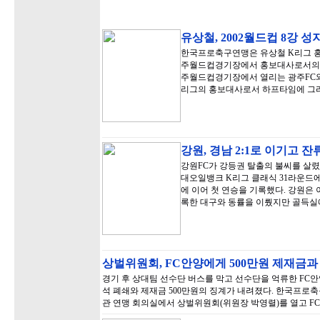
유상철, 2002월드컵 8강 
한국프로축구연맹은 유상철 K리그 홍보
주월드컵경기장에서 홍보대사로서의 첫
주월드컵경기장에서 열리는 광주FC와 
리그의 홍보대사로서 하프타임에 그
강원, 경남 2:1로 이기고 
강원FC가 강등권 탈출의 불씨를 살렸다
대오일뱅크 K리그 클래식 31라운드에
에 이어 첫 연승을 기록했다. 강원은 
록한 대구와 동률을 이뤘지만 골득실
상벌위원회, FC안양에게 500만원 제재금
경기 후 상대팀 선수단 버스를 막고 선수단을 억류한 FC안
석 폐쇄와 제재금 500만원의 징계가 내려졌다. 한국프로축
관 연맹 회의실에서 상벌위원회(위원장 박영렬)를 열고 F