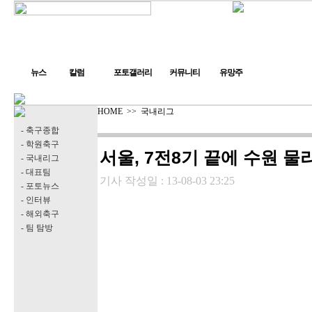
뉴스
칼럼
포토갤러리
커뮤니티
유망주
HOME
>>
국내리그
- 축구종합
- 학원축구
서울, 7전8기 끝에 수원 물
- 국내리그
- 대표팀
기사 작성일 :
13-08-03 23:25
- 포토뉴스
- 인터뷰
- 해외축구
- 팀 탐방