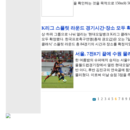
을 확인하는 것을 목적으로 150m와 
K리그 스플릿 라운드 경기시간·장소 모두 
상·하위 그룹으로 나눠 열리는 '현대오일뱅크 K리그 클래식
모두 확정됐다. 한국프로축구연맹(총재 권오갑)은 오는 7일
클래식' 스플릿 라운드 총 84경기의 시간과 장소를 확정지
서울, 7전8기 끝에 수원 
한 여름밤의 슈퍼매치 승자는 서울이었
울월드컵경기장에서 열린 현대오일뱅
반 아디, 후반 김진규의 연속골에 힘
물리쳤다. 이로써 이날 승점 3점을 
1
2
3
4
5
6
7
8
9