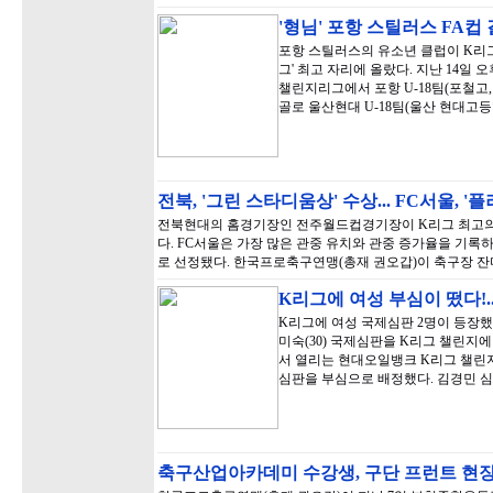
'형님' 포항 스틸러스 FA컵 
포항 스틸러스의 유소년 클럽이 K리그 
그' 최고 자리에 올랐다. 지난 14일
챌린지리그에서 포항 U-18팀(포철고, 이
골로 울산현대 U-18팀(울산 현대고등
전북, '그린 스타디움상' 수상... FC서울, '
전북현대의 홈경기장인 전주월드컵경기장이 K리그 최고의 
다. FC서울은 가장 많은 관중 유치와 관중 증가율을 기록하
로 선정됐다. 한국프로축구연맹(총재 권오갑)이 축구장 잔
K리그에 여성 부심이 떴다!.
K리그에 여성 국제심판 2명이 등장했다
미숙(30) 국제심판을 K리그 챌린지
서 열리는 현대오일뱅크 K리그 챌린
심판을 부심으로 배정했다. 김경민 심판
축구산업아카데미 수강생, 구단 프런트 현