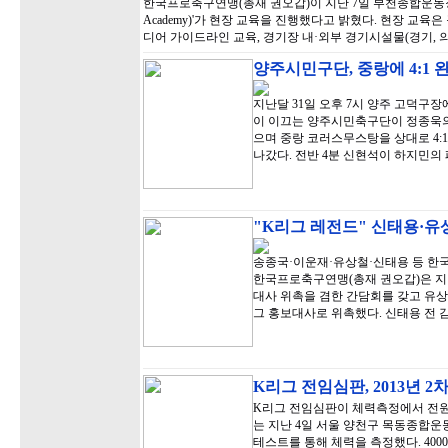
한국프로축구연맹(총재 권오갑)이 지난 7일 부천종합운동장에서 '축
Academy)'가 현장 교육을 진행했다고 밝혔다. 현장 교육
디어 가이드라인 교육, 경기장 내·외부 경기시설물(경기, 의
양주시민구단, 중랑에 4:1 
지난달 31일 오후 7시 양주 고덕구장
이 이끄는 양주시민축구단이 정종욱의
으며 중랑 코러스무스탕을 상대로 4:
나갔다. 전반 4분 신현석이 하지민의
"K리그 레전드" 신태용·유
송종국·이운재·유상철·신태용 등 한국
한국프로축구연맹(총재 권오갑)은 지
대사 위촉을 겸한 간담회를 갖고 유상철
그 홍보대사로 위촉했다. 신태용 전 
K리그 전임심판, 2013년 2
K리그 전임심판이 체력측정에서 전원
는 지난 4일 서울 양천구 목동종합운동
테스트를 통해 체력을 측정했다. 40