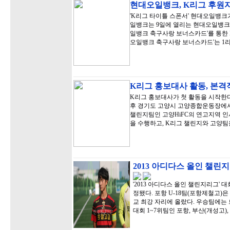
현대오일뱅크, K리그 후원
'K리그 타이틀 스폰서' 현대오일뱅크가
일뱅크는 9일에 열리는 현대오일뱅크 
일뱅크 축구사랑 보너스카드'를 통한 K
오일뱅크 축구사랑 보너스카드'는 1리
K리그 홍보대사 활동, 본
K리그 홍보대사가 첫 활동을 시작한다
후 경기도 고양시 고양종합운동장에서 
챌린지팀인 고양HiFC의 연고지역 
을 수행하고, K리그 챌린지와 고양
2013 아디다스 올인 챌린지
'2013 아디다스 올인 챌린지리그' 대
정됐다. 포항 U-18팀(포항제철고)은
교 최강 자리에 올랐다. 우승팀에는
대회 1~7위팀인 포항, 부산(개성고)