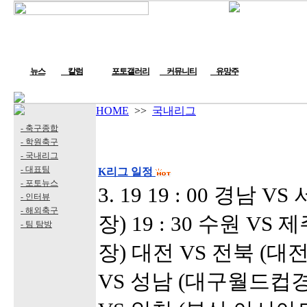
뉴스
칼럼
포토갤러리
커뮤니티
유망주
HOME
>>
국내리그
- 축구종합
- 학원축구
- 국내리그
- 대표팀
K리그 일정
- 포토뉴스
3. 19 19 : 00 경남
- 인터뷰
- 해외축구
장) 19 : 30 수원 V
- 팀 탐방
장) 대전 VS 전북 (
VS 성남 (대구월드컵경기