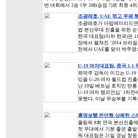
번 대회에서 2승 1무 2패(승점 7)로 최종 4
조광래호, UAE 꺾고 무패 
조광래호가 아랍에미리드연합
컵 본선무대 진출을 위한 순
한국 대표팀(이하 한국)은 
장에서 펼쳐진 ‘2014 브라질
전에서 UAE를 맞아 박주
U-19 여자대표팀, 중국 1-1
최덕주 감독이 이끄는 U-1
있을 U-20 여자 월드컵 진
난 10일 베트남 호치민 탄
U-19 여자 챔피언십’ 3차
못했다. 이날 무승부를 기록
홍명보號 런던행 상쾌한 
올림픽 8회 연속 본선진출
첫 무대에서 기분 좋은 출발
픽 대표팀은 21일 경남 창