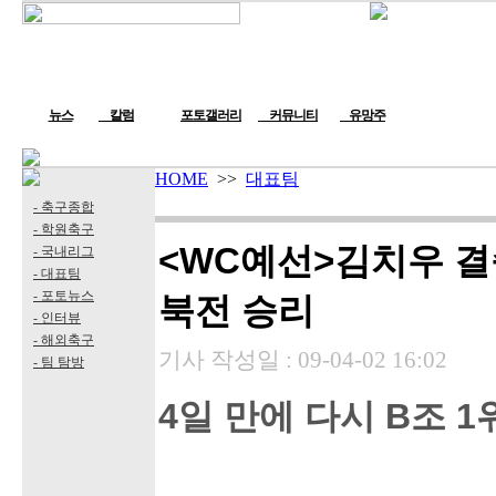
뉴스
칼럼
포토갤러리
커뮤니티
유망주
HOME
>>
대표팀
- 축구종합
- 학원축구
<WC예선>김치우 결승골
- 국내리그
- 대표팀
- 포토뉴스
북전 승리
- 인터뷰
- 해외축구
기사 작성일 :
09-04-02 16:02
- 팀 탐방
4일 만에 다시 B조 1