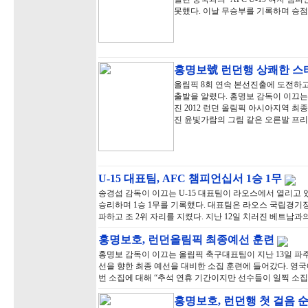
못했다. 이날 무승부를 기록하며 승점
홍명보號 런던행 상쾌한 
올림픽 8회 연속 본선진출에 도전하
출발을 알렸다. 홍명보 감독이 이끄는
진 2012 런던 올림픽 아시아지역 최
진 윤빛가람의 그림 같은 오른발 프
U-15 대표팀, AFC 챔피언십서 1승 1무
송경섭 감독이 이끄는 U-15 대표팀이 라오스에서 열리고 있는
승리하며 1승 1무를 기록했다. 대표팀은 라오스 국립경기장에서
파하고 조 2위 자리를 지켰다. 지난 12일 치러진 베트남과
홍명보호, 런던올림픽 최종예선 훈련
홍명보 감독이 이끄는 올림픽 축구대표팀이 지난 13일 파
선을 향한 최종 예선을 대비한 소집 훈련에 들어갔다. 영국
번 소집에 대해 “추석 연휴 기간이지만 선수들이 일찍 소
홍명보호, 런던행 첫 걸음 