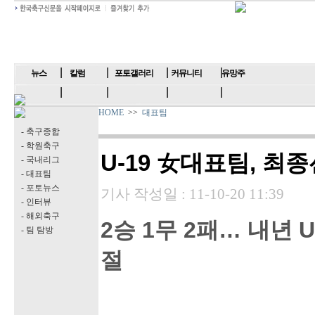
뉴스
칼럼
포토갤러리
커뮤니티
유망주
HOME
>>
대표팀
- 축구종합
- 학원축구
U-19 女대표팀, 최종
- 국내리그
- 대표팀
- 포토뉴스
기사 작성일 :
11-10-20 11:39
- 인터뷰
- 해외축구
2승 1무 2패… 내년 
- 팀 탐방
절