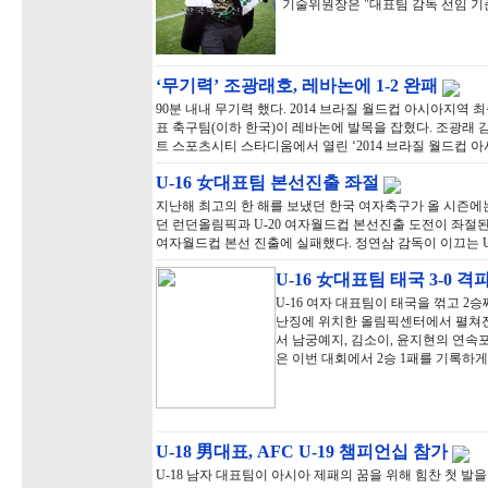
기술위원장은 "대표팀 감독 선임 기
‘무기력’ 조광래호, 레바논에 1-2 완패
90분 내내 무기력 했다. 2014 브라질 월드컵 아시아지역
표 축구팀(이하 한국)이 레바논에 발목을 잡혔다. 조광래 
트 스포츠시티 스타디움에서 열린 ‘2014 브라질 월드컵 아
U-16 女대표팀 본선진출 좌절
지난해 최고의 한 해를 보냈던 한국 여자축구가 올 시즌에
던 런던올림픽과 U-20 여자월드컵 본선진출 도전이 좌절된
여자월드컵 본선 진출에 실패했다. 정연삼 감독이 이끄는 U-
U-16 女대표팀 태국 3-0 격
U-16 여자 대표팀이 태국을 꺾고 2
난징에 위치한 올림픽센터에서 펼쳐진 ‘
서 남궁예지, 김소이, 윤지현의 연속포에
은 이번 대회에서 2승 1패를 기록하게
U-18 男대표, AFC U-19 챔피언십 참가
U-18 남자 대표팀이 아시아 제패의 꿈을 위해 힘찬 첫 발