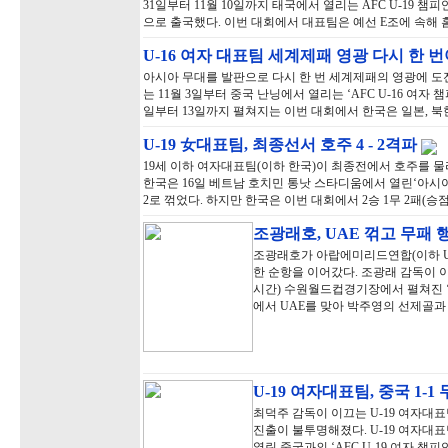
31일부터 11월 10일까지 태국에서 열리는 AFC U-19 챔
으로 출국했다. 이번 대회에서 대표팀은 예선 E조에 속해 홈 
U-16 여자 대표팀 세계제패 영광 다시 한
아시아 무대를 발판으로 다시 한 번 세계제패의 영광에 도전
는 11월 3일부터 중국 난닝에서 열리는 ‘AFC U-16 여자 
일부터 13일까지 펼쳐지는 이번 대회에서 한국은 일본, 북한
U-19 女대표팀, 최종선서 호주 4 - 2격파
19세 이하 여자대표팀(이하 한국)이 최종전에서 호주를 물
한국은 16일 베트남 호치민 통낫 스타디움에서 열린‘아시아축구
2로 꺾었다. 하지만 한국은 이번 대회에서 2승 1무 2패(승점
조광래호, UAE 꺾고 무패 
조광래호가 아랍에미리드연합(이하 U
한 순항을 이어갔다. 조광래 감독이 이
시간) 수원월드컵경기장에서 펼쳐진 ‘2
에서 UAE를 맞아 박주영의 선제골과
U-19 여자대표팀, 중국 1-1
최덕주 감독이 이끄는 U-19 여자대표
진출이 불투명해졌다. U-19 여자대
열린 중국과의 ‘AFC U-19 여자 