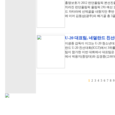
홍명보호가 2012 런던올림픽 본선진
치러진 런던올림픽 올림픽 2차 예선
드 자타라에 선제골을 내줬지만 후반
에 이어 김동섭(광주)의 쐐기골 총 3골
U-20 대표팀, 네덜란드 친선
이광종 감독이 이끄는 U-20 청소년
란드 U-20 친선대회(ICGT)에서 3위
팀이 참가한 이번 대회에서 대표팀은 지
에서 박용지(중앙대)와 김경중(고려대
1
2
3
4
5
6
7
8
9