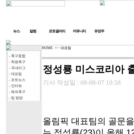
뉴스
칼럼
포토갤러리
커뮤니티
유망주
HOME
>>
대표팀
- 축구종합
- 학원축구
정성룡 미스코리아 출
- 국내리그
- 대표팀
- 포토뉴스
기사 작성일 :
08-08-07 10:58
- 인터뷰
- 해외축구
- 팀 탐방
올림픽 대표팀의 골문을
는 정성룡(23)이 올해 