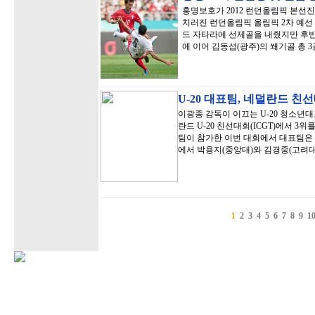
홍명보호가 2012 런던올림픽 본선
치러진 런던올림픽 올림픽 2차 예선
드 자타라에 선제골을 내줬지만 후반
에 이어 김동섭(광주)의 쐐기골 총 3
U-20 대표팀, 네덜란드 친선
이광종 감독이 이끄는 U-20 청소년
란드 U-20 친선대회(ICGT)에서 3위
팀이 참가한 이번 대회에서 대표팀은 지
에서 박용지(중앙대)와 김경중(고려대
1
2
3
4
5
6
7
8
9
1