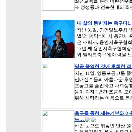
실전교육을 통해 어린선수들
표 정성룡과 전북현대의 최
내 삶의 동반자는 축구다!...
지난 31일, 경인일보주최
벌’의 폐막식에서 용인시 
은 조력자, 용인시축구협
17년 째 용인시축구협회장을
와 엘리트축구에 매력을 
영공 졸업한 것에 후회한 적
지난 11일, 영등포공고를 
선배선수들의 아름다운 후원
포공고를 졸업하고 사회생활에
들이 각자 1년간 조금씩 모
위해 사랑하는 마음으로 동
축구를 통한 재능기부와 아
드…
하얀 눈으로 뒤덮인 안산 
다문화가정의 유소년 축구선