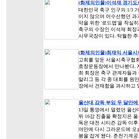
(화제의인물)이석재 경기도축
대한민국 축구 인구의 1/3 
이지 않으며 어수선했던 과거
약을 위한 '로드맵'을 착실
축구의 수장인 이석재 회장과
사무국장이 있다. 탁월한 
(화제의인물)최재익 서울시축
고희를 앞둔 서울시축구협회
효창운동장에서 만나봤다.
최 회장은 축구 관계자들과 
말리그 등 각 종 대회를 원
장에서 건재함을 과시하고 
울산대 감독 부임 두 달만에
13일 통영에서 열렸던 울산
뒤 16강 진출을 확정지은 
독은 대전 시티즌 감독 이후
여만에 다시 그라운드에 모
봉을 잡게 됐다. 춘천기계공