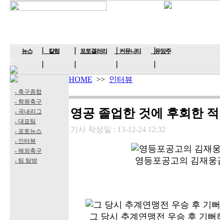
뉴스
칼럼
포토갤러리
커뮤니티
유망주
HOME
>>
인터뷰
- 축구종합
- 학원축구
영공 졸업한 것에 후회한 적
- 국내리그
- 대표팀
기사 작성일 :
13-12-24 12:32
- 포토뉴스
- 인터뷰
- 해외축구
영등포공고의 김재웅
- 팀 탐방
그 당시 추계연맹전 우승 후 기