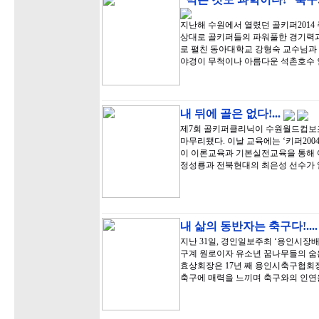
지난해 수원에서 열렸던 골키퍼201
상대로 골키퍼들의 파워풀한 경기력
로 펼친 동아대학교 강형숙 교수님과
야경이 무척이나 아름다운 석촌호수 
내 뒤에 골은 없다!...
제7회 골키퍼클리닉이 수원월드컵보
마무리됐다. 이날 교육에는 ‘키퍼20
이 이론교육과 기본실전교육을 통해
정성룡과 전북현대의 최은성 선수가 
내 삶의 동반자는 축구다!...
지난 31일, 경인일보주최 ‘용인시장
구계 원로이자 유소년 꿈나무들의 숨
효상회장은 17년 째 용인시축구협회장
축구에 매력을 느끼며 축구와의 인연