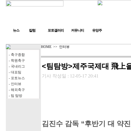
뉴스
칼럼
포토갤러리
커뮤니티
유망주
HOME
>>
인터뷰
- 축구종합
- 학원축구
<팀탐방>제주국제대 飛上
- 국내리그
- 대표팀
기사 작성일 :
12-05-17 20:41
- 포토뉴스
- 인터뷰
- 해외축구
- 팀 탐방
김진수 감독 “후반기 대 약진