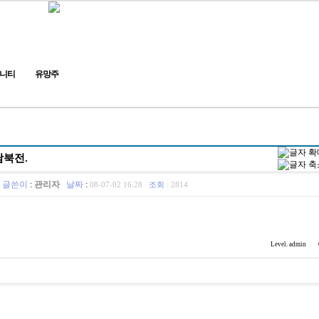
니티
유망주
남북전.
글쓴이
:
관리자
날짜
:
08-07-02 16:28
조회
:
2814
Level. admin