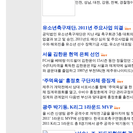
인천, 성남, 대전, 강원, 전북, 경찰청
유소년축구재단, 2011년 주요사업 의결
공익법인 유소년축구재단은 지난 4일 축구회관 5층 대회의실
업결과 보고 및 승인, 2011년도 예산 심의 및 주요사업을
수와 해외진출 유소년 선수 장학기금 사업, 유소년 대표팀
서울 김한윤 현역 은퇴 선언
FC서울 베테랑 미드필더 김한윤이 15시즌 동안 정들었던
수(FA)자격을 획득한 김한윤은 8일 서울과 재계약에 실패
와 광운대를 졸업하고 1997년 부천SK(현 제주유나이티드
‘주먹욕설’ 홍정호 구단자체 중징계
제주가 개막전에서 상대 서포서스를 향해 ‘주먹욕설’을 한 
체 징계위원회를 열고, 수비수 홍정호에게 구단 관리규정의
징계와 관계없이 다음번 부산과 맞대결에 홍정호를 출전시
광주 박기동, K리그 1라운드 MVP
올 시즌 신생팀 광주 공격수로 개막전 2골을 몰아치며 팀
2011’ 1라운드 MVP에 선정됐다. 한국프로축구연맹(총재 
2011 K리그 1라운드 총 8경기에서 광주 공격수 박기동이