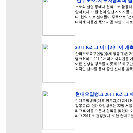
‘선수노조, 지도자협의회 결
프로와 실업 등에서 현역으로 활동하
알려졌다. 또한 현역 일선 지도자들도
다. 현역 프로 선수들이 주축으로 ‘
다하게 나돌긴 했으나 곧 수면 아래로
2011 K리그 미디어데이 개
한국프로축구연맹(총재 정몽규)은 2
뱅크 K리그 2011’ 개막 기자회견을
어든 신생팀 광주를 비롯해 15개 구
외국인 선수를 물색 중인 신태용 감
현대오일뱅크 2011 K리그
현대오일뱅크(대표 권오갑)가 2011
정몽규)과 현대오일뱅크는 22일 서울 
리그 타이틀 스폰서 협약을 맺었다. 
리그 2011’로 결정됐다. 또한 현대오