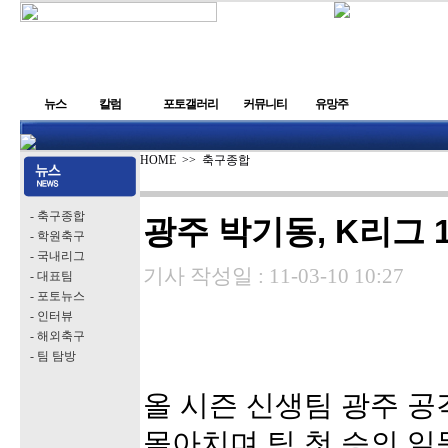
뉴스
칼럼
포토갤러리
커뮤니티
유망주
HOME
>>
축구종합
- 축구종합
광주 박기동, K리그 
- 학원축구
- 국내리그
기사 작성일 :
11-03-10 10:27
- 대표팀
- 포토뉴스
- 인터뷰
- 해외축구
- 팀 탐방
올 시즌 신생팀 광주 공
몰아치며 팀 첫 승의 일