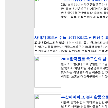
22일 오전 11시 남양주 종합운동장
한 ‘유소년 전용축구장 기증식’이 열
환 한국OB축구연맹 회장, 홍명보 올
풍생고 감독, 하석주 아주대 감독 등
새내기 프로선수들 ‘2011 K리그 신인선수 
2011년 K리그에 첫 발을 내딛는 새내기들이 한자리에 모여
한 알찬 교육을 받았다. 한국프로축구연맹(회장 곽정환, 이하 
주 한화리조트에서 신생팀 광주FC를 포함한 15개 구단(상무
2010 한국원로 축구인의 날
한국축구 발전에 크게 공헌한 축구원로
날’행사가 지난 17일 서울 종로구 부
맞이하는 이날 행사에는 이종환 한국
최태열, 노홍섭 대한축구협회 부회장
부산아이파크, 봉사활동으로
새롭게 안익수 감독 체제로 돌입한 부
닌 지역 사회를 위한 봉사활동이었다.