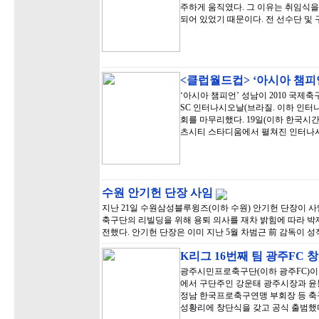
주하게 움직였다. 그 이유는 취임식
되어 있었기 때문이다. 전 선수단 및 
<클럽월드컵> ‘아시아 챔피
‘아시아 챔피언’ 성남이 2010 국제축
SC 인터나시오날(브라질. 이하 인터나시
회를 마무리했다. 19일(이하 한국시간
츠시티 스타디움에서 펼쳐진 인터나
수원 안기헌 단장 사임
지난 21일 수원삼성블루윙즈(이하 수원) 안기헌 단장이 사
축구단의 리빌딩을 위해 용퇴 의사를 재차 밝힘에 따라 박
전했다. 안기헌 단장은 이미 지난 5월 차범근 前 감독이 
K리그 16번째 팀 광주FC 
광주시민프로축구단(이하 광주FC)이 1
에서 구단주인 강운태 광주시장과 윤봉
정남 한국프로축구연맹 부회장 등 축
성황리에 창단식을 갖고 공식 출범했다