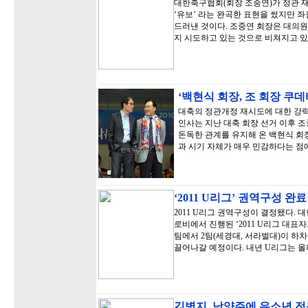
대한축구협회(회장 조중연)가 정관 재
‘유보’ 라는 완곡한 표현을 썼지만
드러낸 것이다. 조중연 회장은 대의원
지 시도하고 있는 것으로 비쳐지고 있
‘백현식 회장, 조 회장 쿠
대축의 정관개정 재시도에 대한 강력
인사는 지난 대축 회장 선거 이후 조
돈독한 관계를 유지해 온 백현식 회
과 시기 자체가 매우 민감하다는 점
‘2011 U리그’ 권역구성 완
2011 U리그 권역구성이 결정됐다. 
로비에서 진행된 ‘2011 U리그 대표자
팀에서 2팀(세경대, 서라벌대)이 하차
끌어나갈 예정이다. 내년 U리그는 
김병지, 남양주에 유소년 