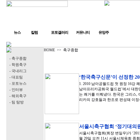
뉴스
칼럼
포토갤러리
커뮤니티
유망주
HOME
>>
축구종합
- 축구종합
- 학원축구
- 국내리그
‘한국축구신문’이 선정한 20
- 대표팀
- 포토뉴스
1. 2010 남아공월드컵 첫 원정 16강
남아프리카공화국 월드컵’에서 대한민
- 인터뷰
는 쾌거를 이뤄냈다. 한국은 그리스,
- 해외축구
리카의 강호들과 한조로 편성돼 이정수
- 팀 탐방
서울시축구협회 ‘정기대의
서울시축구협회(회장 변일우)가 ‘201
월 29일 오전 11시 서울시체육회 