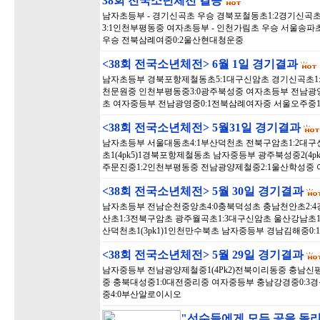
38회 전국소년체전 결승
남자초등부 - 경기신곡초 우승 경북포철동초1:2경기신곡
3:1인천부평동중 여자초등부 - 인천가림초 우승 서울송파초
우승 전북삼례여중0:2울산현대청운중
<38회 전국소년체전> 6월 1일 경기결과
남자초등부 경북포항제철동초5:1대구신암초 경기신곡초1
천문원중 인천부평동중3:0광주북성중 여자초등부 전남광양중
초 여자중등부 전남광영중0:1전북삼례여자중 서울오주중
<38회 전국소년체전> 5월31일 경기결과
남자초등부 서울대동초4:1부산덕천초 전북구암초1:2대
초1(4pk5)1경북포항제철동초 남자중등부 광주북성중2(4
주문진중1:2인천부평동중 전남광양제철중2:1울산학성중 
<38회 전국소년체전> 5월 30일 경기결과
남자초등부 전남순천중앙초4:0충북덕성초 충남천안초2:
산초1:3전북구암초 광주월곡초1:3대구신암초 울산강남초1:
산덕천초1(3pk1)1인천만수북초 남자중등부 경남김해중0:
<38회 전국소년체전> 5월 29일 경기결과
남자중등부 전남광양제철중1(4Pk2)전북이리동중 충남신평
중 충북대성중1:0대전중리중 여자중등부 충남강경중0:3
중4:0부산알로이시오
"선수들에게 모든 공을 돌