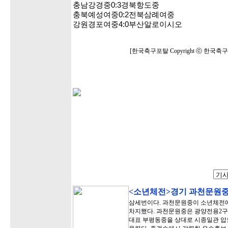
충남강경중0:3경북항도중
충북예성여중0:2전북삼례여중
강원경포여중4:0부산알로이시오
[한국축구포탈 Copyright ⓒ 한국
<소년체전>경기 과천문원중,
삼세번이다. 과천문원중이 소년체전에
차지했다. 과천문원중은 광양전용2구
대표 부평동중을 상대로 시종일관 압도