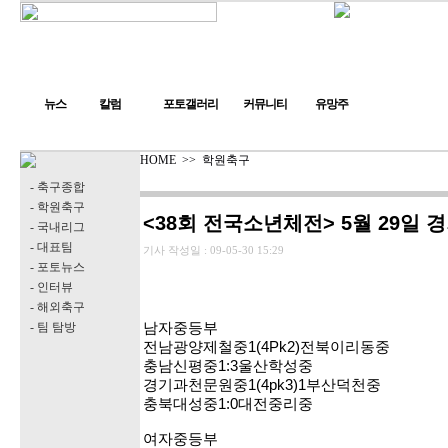
뉴스
칼럼
포토갤러리
커뮤니티
유망주
HOME
>>
학원축구
- 축구종합
- 학원축구
<38회 전국소년체전> 5월 29일 
- 국내리그
- 대표팀
기사 작성일 :
09-05-30 15:29
- 포토뉴스
- 인터뷰
- 해외축구
- 팀 탐방
남자중등부
전남광양제철중1(4Pk2)전북이리동중
충남신평중1:3울산학성중
경기과천문원중1(4pk3)1부산덕천중
충북대성중1:0대전중리중
여자중등부