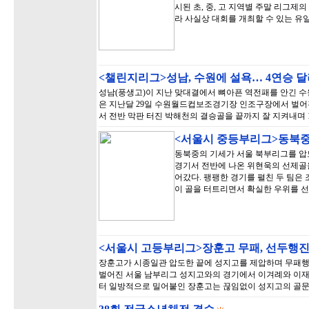
시된 초, 중, 고 지역별 주말 리그제
라 사실상 대회를 개최할 수 있는 유
<챌린지리그>성남, 수원에 설욕… 4연승 
성남(풍생고)이 지난 맞대결에서 뼈아픈 역전패를 안긴 수
은 지난달 29일 수원월드컵보조경기장 인조구장에서 벌어진
서 전반 막판 터진 박해천의 결승골을 끝까지 잘 지켜내며 1
<서울시 중등부리그>동북중,
동북중의 기세가 서울 북부리그를 압도
경기서 전반에 나온 위현욱의 선제골을
어갔다. 팽팽한 경기를 펼친 두 팀은 
이 골을 터트리면서 확실한 우위를 
<서울시 고등부리그>장훈고 무패, 선두행진
장훈고가 시종일관 압도한 끝에 성지고를 제압하며 무패행
벌어진 서울 남부리그 성지고와의 경기에서 이겨례와 이재관
터 일방적으로 밀어붙인 장훈고는 끊임없이 성지고의 골문