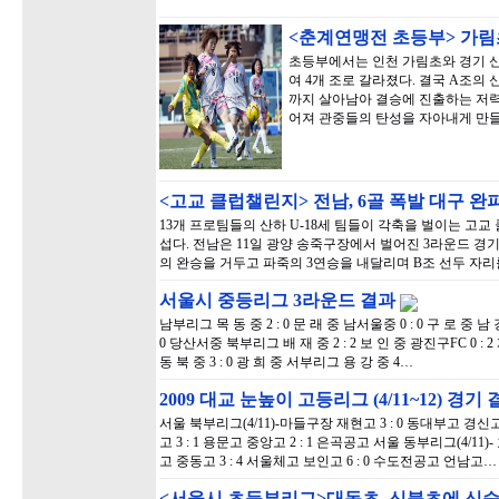
<춘계연맹전 초등부> 가림
초등부에서는 인천 가림초와 경기 신
여 4개 조로 갈라졌다. 결국 A조의
까지 살아남아 결승에 진출하는 저력
어져 관중들의 탄성을 자아내게 만들
<고교 클럽챌린지> 전남, 6골 폭발 대구 완
13개 프로팀들의 산하 U-18세 팀들이 각축을 벌이는 고
섭다. 전남은 11일 광양 송죽구장에서 벌어진 3라운드 경
의 완승을 거두고 파죽의 3연승을 내달리며 B조 선두 자리
서울시 중등리그 3라운드 결과
남부리그 목 동 중 2 : 0 문 래 중 남서울중 0 : 0 구 로 중 남 강 
0 당산서중 북부리그 배 재 중 2 : 2 보 인 중 광진구FC 0 : 2 개 
동 북 중 3 : 0 광 희 중 서부리그 용 강 중 4…
2009 대교 눈높이 고등리그 (4/11~12) 경기
서울 북부리그(4/11)-마들구장 재현고 3 : 0 동대부고 경신고
고 3 : 1 용문고 중앙고 2 : 1 은곡공고 서울 동부리그(4/11)
고 중동고 3 : 4 서울체고 보인고 6 : 0 수도전공고 언남고…
<서울시 초등부리그>대동초, 신북초에 신