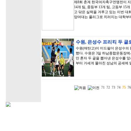
제8회 춘계 한국여자축구연맹전이 지
14개 팀, 중등부 13개 팀, 고등부 15
고 닦은 실력을 겨루고 있는 이번 대
양여대는 풀리그로 치러지는 대학부
수원, 은성수 프리킥 두 골
수원(매탄고)이 미드필더 은성수의 
했다. 수원은 3일 하남종합운동장
만 혼자 두 골을 뽑아낸 은성수를 앞
부터 거세게 몰아친 성남의 공세에 
71
72
73
74
75
76