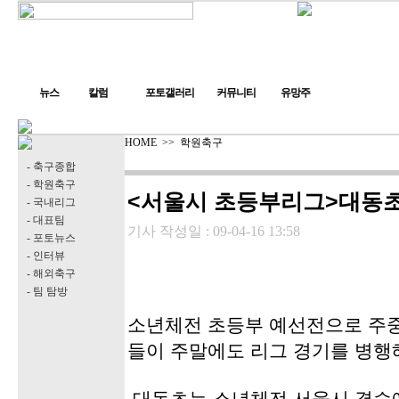
뉴스
칼럼
포토갤러리
커뮤니티
유망주
HOME
>>
학원축구
- 축구종합
- 학원축구
<서울시 초등부리그>대동초
- 국내리그
- 대표팀
기사 작성일 :
09-04-16 13:58
- 포토뉴스
- 인터뷰
- 해외축구
- 팀 탐방
소년체전 초등부 예선전으로 주중
들이 주말에도 리그 경기를 병행