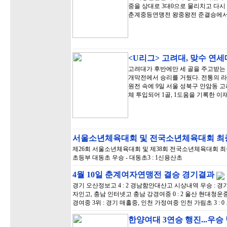
중을 상대로 3대0으로 물리치고 다시 
춘계중등연맹전 왕중왕전 준결승에서
<U리그> 고려대, 맞수 연
고려대가 후반에만 세 골을 주고받는 
개막전에서 승리를 거뒀다. 전통의 라
원전 속에 9일 서울 성북구 안암동 
체 투입되어 1골, 1도움을 기록한 이
서울소년체육대회 및 전국소년체육대회 
제26회 서울소년체육대회 및 제38회 전국소년체육대회 최종
초등부 대동초 우승 - 대동초3 : 1신용산초
4월 10일 춘계여자연맹전 결승 경기결과
경기 오산정보고 4 : 2 경남함안대산고 시상내역 우승 : 경
자인고, 충남 인터넷고 충남 강경여중 0 : 2 울산 현대청운
경여중 3위 : 경기 매홀중, 인천 가정여중 인천 가림초 3 : 0
한양여대 3연승 행진...우승