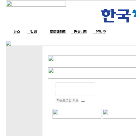
뉴스
칼럼
포토갤러리
커뮤니티
유망주