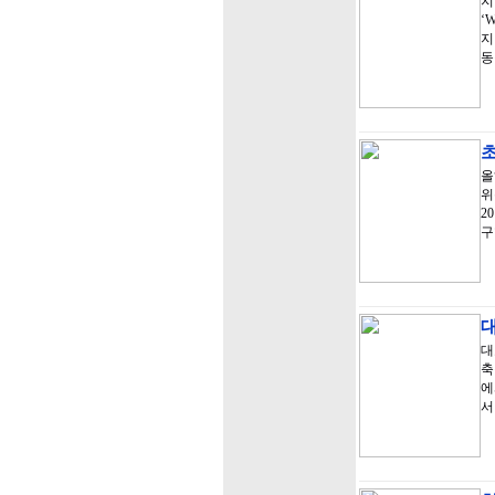
지
‘
지
동
올
위
2
구
대
대
축
에
서