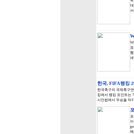
국
대
서
W
표
행
새
한국, FIFA랭킹 
한국축구의 국제축구연맹(F
킹에서 랭킹 포인트는 7
시안컵에서 우승을 차지한
포
포
이
g
에