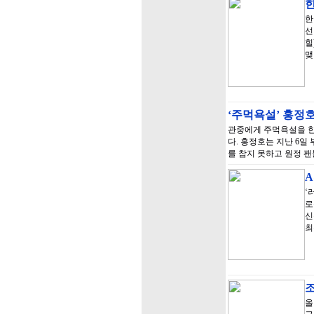
한
선
힐
맺
‘주먹욕설’ 홍정호
관중에게 주먹욕설을 한
다. 홍정호는 지난 6일
를 참지 못하고 원정 
A
‘
로
신
최
올