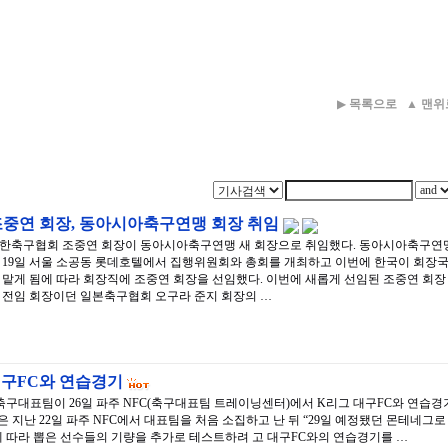
▶
목록으로
▲
맨위
조중연 회장, 동아시아축구연맹 회장 취임
한축구협회 조중연 회장이 동아시아축구연맹 새 회장으로 취임했다. 동아시아축구연
 19일 서울 소공동 롯데호텔에서 집행위원회와 총회를 개최하고 이번에 한국이 회장
 맡게 됨에 따라 회장직에 조중연 회장을 선임했다. 이번에 새롭게 선임된 조중연 회장
 전임 회장이던 일본축구협회 오구라 준지 회장의 …
 대구FC와 연습경기
축구대표팀이 26일 파주 NFC(축구대표팀 트레이닝센터)에서 K리그 대구FC와 연습경
은 지난 22일 파주 NFC에서 대표팀을 처음 소집하고 난 뒤 “29일 예정됐던 몬테네그로
 따라 뽑은 선수들의 기량을 추가로 테스트하려 고 대구FC와의 연습경기를 …