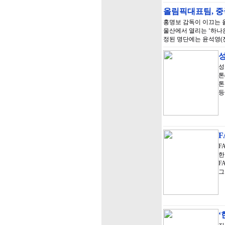
올림픽대표팀, 중
홍명보 감독이 이끄는 
울산에서 열리는 ‘하나
정된 명단에는 윤석영(전
성
성
톤
톤
등
F
F
한
F
그
‘