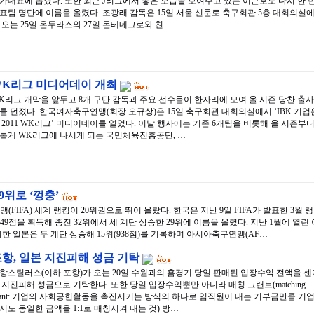
가대표에 뽑혔다. 또한 최근 J리그에서 좋은 모습을 보여주고 있는 이근호도 다시 한 
표팀 명단에 이름을 올렸다. 조광래 감독은 15일 서울 신문로 축구회관 5층 대회의실
 오는 25일 온두라스와 27일 몬테네그로와 친…
WK리그 미디어데이 개최
K리그 개막을 앞두고 8개 구단 감독과 주요 선수들이 한자리에 모여 올 시즌 당찬 출사
를 던졌다. 한국여자축구연맹(회장 오규상)은 15일 축구회관 대회의실에서 ‘IBK 기업
 2011 WK리그’ 미디어데이를 열었다. 이날 행사에는 기존 6개팀을 비롯해 올 시즌부
롭게 WK리그에 나서게 되는 국민체육진흥공단, …
29위로 ‘껑충’
IFA) 세계 랭킹이 20위권으로 뛰어 올랐다. 한국은 지난 9일 FIFA가 발표한 3월 랭
49점을 획득해 종전 32위에서 세 계단 상승한 29위에 이름을 올렸다. 지난 1월에 열린 
 일본은 두 계단 상승해 15위(938점)를 기록하며 아시아축구연맹(AF…
항, 일본 지진피해 성금 기탁
항스틸러스(이하 포항)가 오는 20일 수원과의 홈경기 당일 판매된 입장수익 전액을 센
 지진피해 성금으로 기탁한다. 또한 당일 입장수익뿐만 아니라 매칭 그랜트(matching
rant: 기업의 사회공헌활동을 촉진시키는 방식의 하나로 임직원이 내는 기부금만큼 기
서도 동일한 금액을 1:1로 매칭시켜 내는 것) 방…