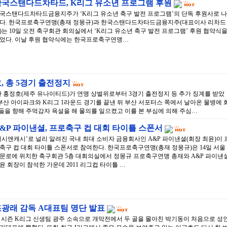
한국스탠다드차타드, K리그 유소년 프로그램 후원
국스탠다드차타드금융지주가 ‘K리그 유소년 축구 발전 프로그램’의 단독 후원사로 나
다. 한국프로축구연맹(총재 정몽규)과 한국스탠다드차타드금융지주(대표이사 리차드
)는 10일 오전 축구회관 회의실에서 ‘K리그 유소년 축구 발전 프로그램’ 후원 협약식
었다. 이날 후원 협약식에는 한국프로축구연맹…
, 총 5경기 출전정지
 홍정호(제주 유나이티드)가 연맹 상벌위로부터 3경기 출전정지 등 추가 징계를 받았
 부산 아이파크와 K리그 1라운드 경기를 끝낸 뒤 부산 서포터스 쪽에서 날아온 물병에 
팬들을 향해 주먹감자 욕설을 해 물의를 일으켰고 이를 본 부심에 의해 주심…
&P 파이낸셜, 프로축구 컵 대회 타이틀 스폰서
러시앤캐시’로 널리 알려진 국내 최대 소비자 금융회사인 A&P 파이낸셜(회장 최윤)이 
축구 컵 대회 타이틀 스폰서로 참여한다. 한국프로축구연맹(총재 정몽규)은 14일 서울
문로에 위치한 축구회관 5층 대회의실에서 정몽규 프로축구연맹 총재와 A&P 파이낸
윤 회장이 참석한 가운데 2011 리그컵 타이틀 …
조광래 감독 A대표팀 명단 발표
 시즌 K리그 신생팀 광주 소속으로 개막전에서 두 골을 몰아친 박기동이 처음으로 성