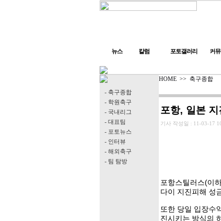
뉴스
칼럼
포토갤러리
커뮤
HOME
>>
축구종합
- 축구종합
- 학원축구
포항, 일본 
- 국내리그
- 대표팀
기사 작성일 :
11-03-17 1
- 포토뉴스
- 인터뷰
- 해외축구
- 팀 탐방
포항스틸러스(이하 
다이 지진피해 성
또한 당일 입장수익뿐
진시키는 방식의 하