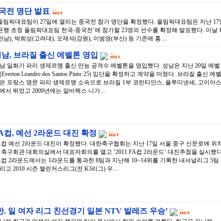
국전 명단 발표
올림픽대표팀이 27일에 열리는 중국전 참가 명단을 확정했다. 올림픽대표팀은 지난 17
은행 초청 올림픽대표팀 한국-중국전’에 참가할 23명의 선수를 확정해 발표했다. 이날 
남), 박희성(고려대), 오재석(강원), 이범영(부산) 등 기존에 홍…
남, 브라질 출신 에벨톤 영입
남 일화가 파리 생제르맹 출신 만능 공격수 에벨톤을 영입했다. 성남은 지난 20일 에벨
(Everton Leandro dos Santos Pinto·25) 입단을 확정하고 계약을 마쳤다. 브라질 출신 에
은 프랑스 명문 파리 생제르맹 소속으로 브라질 1부 코린티안스, 플루미넨세, 고이아
에서 뛰었고 2009년에는 알비렉스 니가…
A컵, 예선 2라운드 대진 확정
A컵 예선 2라운드 대진이 확정됐다. 대한축구협회는 지난 17일 서울 중구 신문로에 위
 축구회관 대회의실에서 대표자회의를 열고 ‘2011 FA컵 2라운드’ 대진추첨을 실시했다
A컵 2라운드에서는 1라운드를 통과한 8팀과 지난해 10~14위를 기록한 내셔널리그 5팀
리고 2010 시즌 챌린저스리그(전 K3리그) 우…
한. 일 여자 리그 친선경기 일본 NTV 발레즈 우승’