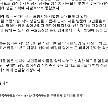
방식으로 입장수익 만큼의 금액을 황선홍 감독을 비롯한 선수단과 임
피해 성금 기탁에 자발적으로 동참했다.
에 있는 센다이시는 포항시와 각별한 유대를 맺고 있다.
7월 포항시장, 지역 상공인들과 함께 센다이시를 방문해 교민들을 비
의 열렬한 환영 속에 J-리그 센다이 베갈타와 친선경기를 가졌으며
를 통해 두 도시 간 우호증진을 통한 경제협력과 축구발전에 뜻을 모
일본 동북부 지역을 강타한 지진 피해로 막대한 인명 및 재산 피해 소
로 서한을 보냈고 다행히 센다이 베갈타 팀에는 큰 피해가 없다는 회
해를 입은 센다이 시민들의 아픔을 함께 나누고 신속한 복구를 염원
들이 구매한 당일 입장수입 전액과 선수단 그리고 프런트가 함께 성금
해지역에 전달할 예정이다.
틸러스
한국축구포탈 Copyright ⓒ 한국축구신문 무단 전재 및 재배포 금지]