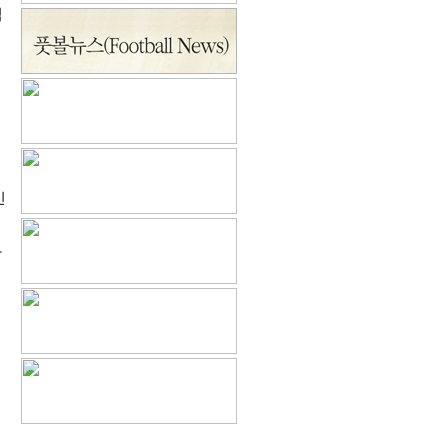
직
신
하