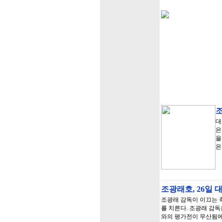
대
은
을
은
조광래호, 26일
조광래 감독이 이끄는 
를 치른다. 조광래 감독
와의 평가전이 무산됨에