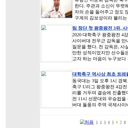
한다. 주관과 소신이 뚜렷
자의 손을 들어주고 정도 
구계의 김보성이라 불리는
팀 창단 첫 왕중왕전 3위,
2020 대학축구 왕중왕전 
사이버대 전우근 감독을 만
질문을 했다. 전 감독은, 
만한 성적이었지만 선수들은 
고자 하는 마음이 누구보다
대학축구 역사상 최초 트레블
동국대는 3일 오후 1시 경
축구 U리그 왕중왕전 4강전 경
리를 거두며 결승에 진출했다
전 11시 선문대와 우승컵을 
버대 돌풍의 주역 국제사이버
1
2
3
4
5
6
7
8