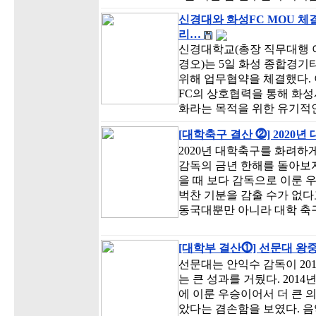
신경대와 화성FC MOU 체
리…
신경대학교(총장 직무대행 이
경오)는 5일 화성 종합경
위해 업무협약을 체결했다.
FC의 상호협력을 통해 화성
화라는 목적을 위한 유기
[대학축구 결산 ⓶] 2020
2020년 대학축구를 화려하
감독의 금년 한해를 돌아보자 
을 때 보다 감독으로 이룬 
벅찬 기분을 감출 수가 없다
동국대뿐만 아니라 대학 축
[대학부 결산⓵] 선문대 왕
선문대는 안익수 감독이 20
는 큰 성과를 거뒀다. 201
에 이룬 우승이어서 더 큰 
았다는 겸손함을 보였다. 음