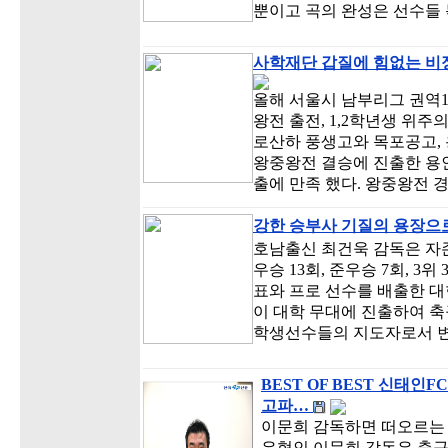
뿐이고 곡의 완성은 선수들
사학재단 갑질에 힘없는 비
올해 서울시 남부리그 권역
왕전 출전, 1,2학년생 위
로산하 풍생고와 목포공고,
왕중왕전 결승에 진출한 용
출에 만족 했다. 왕중왕전 
강한 승부사 기질의 용장으
호남출신 최건욱 감독은 자존
우승 13회, 준우승 7회, 
표와 프로 선수를 배출한 
이 대학 무대에 진출하여 축
학생선수들의 지도자로서 변
BEST OF BEST 신태
고파…
이문희 감독하면 떠오르는
유형인 이문희 감독은 축구