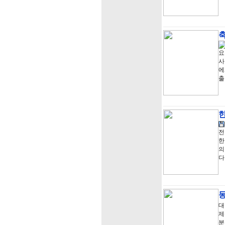
요
사
에
출
전
한
의
다
대
제
분