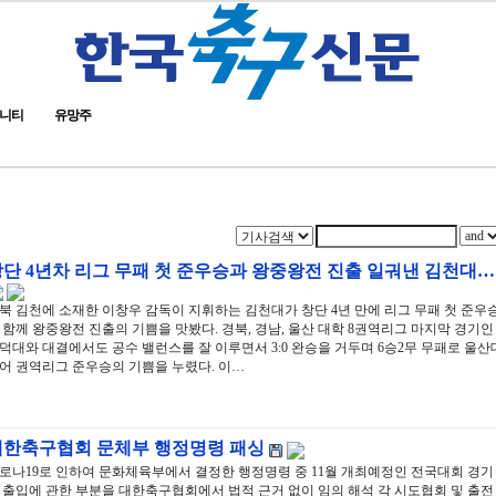
니티
유망주
단 4년차 리그 무패 첫 준우승과 왕중왕전 진출 일궈낸 김천대…
북 김천에 소재한 이창우 감독이 지휘하는 김천대가 창단 4년 만에 리그 무패 첫 준우
 함께 왕중왕전 진출의 기쁨을 맛봤다. 경북, 경남, 울산 대학 8권역리그 마지막 경기인
덕대와 대결에서도 공수 밸런스를 잘 이루면서 3:0 완승을 거두며 6승2무 무패로 울산
어 권역리그 준우승의 기쁨을 누렸다. 이…
대한축구협회 문체부 행정명령 패싱
로나19로 인하여 문화체육부에서 결정한 행정명령 중 11월 개최예정인 전국대회 경기
 출입에 관한 부분을 대한축구협회에서 법적 근거 없이 임의 해석 각 시도협회 및 출전