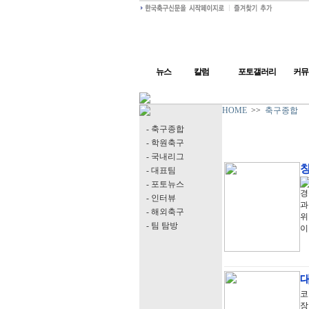
뉴스
칼럼
포토갤러리
커뮤
HOME
>>
축구종합
- 축구종합
- 학원축구
- 국내리그
창
- 대표팀
- 포토뉴스
경
- 인터뷰
과
- 해외축구
위
- 팀 탐방
이
코
장