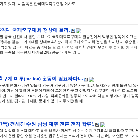
기도 했다. 박 감독은 한국대학축구연맹 이사도…
홍익대 국제축구대회 정상에 올라.
3일 중국 선전에서 열린 2018 JFC 국제대학축구대회 결승전에서 박창현 감독이 이끄는
익대는 일본 도카이대를 상대로 4-3 승리하며 국제축구대회 정상을 차지했다. 우승을 
 박창현 감독이 이끄는 홍익대는 올 초 1,2학년 대학축구대회 우승이후 참가한 첫 국제
회 우승을 거두면서 다가올 2019년을 대비 팀 리…
축구계 미투(me too) 운동이 필요하다!...
축구계 변화가 과연 있을지 의문과 의구심이 많은 가운데,..지도자와 심판계 불만 및 요
사항, 개선이 필요한 부분에 대하여 그동안 다루고 싶었지만 함구했던 비하인드 스토리
와 반드시 달라지고 바뀌어야할, 적폐문제를 집중적으로 파해 쳐볼 예정이다. 경기 감
관과 심판 평가관에 대한 문제가 많이 대두 되었을 때…
단독) 전세진 수원 삼성 제주 전훈 전격 합류!.
원 삼성의 유스팀 매탄고 특급 해결사 전세진 선수는 수원 구단과의 극적 타결로 7일 
에서 훈련 중인 수원 전지훈련 합류한다는 소식이 전해졌다. 지난 6일 모 언론 보도에 