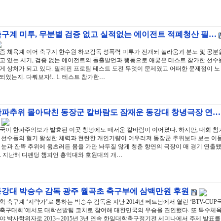
축구계 미투, 무분별 검증 없고 실적없는 에이전트 적폐청산 필…
즘 체육계 이어 축구계 한수원 하모감독 성폭력 미투가 전개되 놀라움과 분노 및 공분
고 있는 시기, 검증 없는 에이전트의 돌출발언과 행동으로 애궂은 테스트 참가한 선수
게 상처가 되고 있다. 필리핀 프로팀 테스트 도전 무엇이 문제였고 어떠한 문제점이 노
되었는지. 다뤄보자!.. 1. 테스트 참가한…
한파추위 몰아닥친 동장군 칼바람도 잠재운 동강대 창녕극장 연…
국이 한파주의보가 발효된 이곳 창녕에도 매서운 칼바람이 이어졌다. 하지만, 대회 참
 선수들의 혈기 왕성한 체력과 현란한 개인기량이 어우러져 동장군 추위보다 보는 이
 눈과 잔뜩 추위에 움츠러든 몸을 가만 놔두질 않게 청춘 향연의 극장이 매 경기 연출
. 지난해 디펜딩 챔피언 홍익대와 호원대의 개…
동강대 박승수 감독 광주 월곡초 축구부에 삼백만원 후원
학 축구계 ‘지략가’로 통하는 박승수 감독은 지난 2014년 베트남에서 열린 ‘BTV-CUP
축구대회’에서도 대학선발팀 코치로 참여해 대한민국의 우승을 견인했다. 또 특수체
야 박사학위자로 2013∼2015년 3년 연속 한일대학축구정기전 세미나에서 주제 발표를