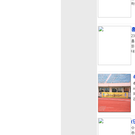
하
2
홍
둔
대
(
수
주