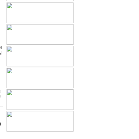
에
심
력
져
난