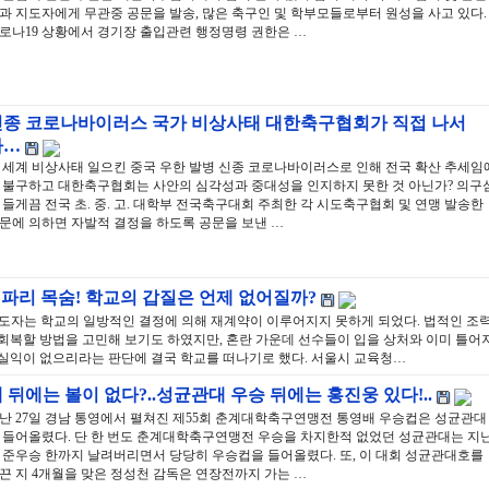
과 지도자에게 무관중 공문을 발송, 많은 축구인 및 학부모들로부터 원성을 사고 있다.
로나19 상황에서 경기장 출입관련 행정명령 권한은 …
신종 코로나바이러스 국가 비상사태 대한축구협회가 직접 나서
라…
 세계 비상사태 일으킨 중국 우한 발병 신종 코로나바이러스로 인해 전국 확산 추세임
 불구하고 대한축구협회는 사안의 심각성과 중대성을 인지하지 못한 것 아닌가? 의구
 들게끔 전국 초. 중. 고. 대학부 전국축구대회 주최한 각 시도축구협회 및 연맹 발송한
문에 의하면 자발적 결정을 하도록 공문을 보낸 …
 파리 목숨! 학교의 갑질은 언제 없어질까?
지도자는 학교의 일방적인 결정에 의해 재계약이 이루어지지 못하게 되었다. 법적인 조
 회복할 방법을 고민해 보기도 하였지만, 혼란 가운데 선수들이 입을 상처와 이미 틀어
 실익이 없으리라는 판단에 결국 학교를 떠나기로 했다. 서울시 교육청…
 뒤에는 볼이 없다?..성균관대 우승 뒤에는 홍진웅 있다!..
난 27일 경남 통영에서 펼쳐진 제55회 춘계대학축구연맹전 통영배 우승컵은 성균관대
 들어올렸다. 단 한 번도 춘계대학축구연맹전 우승을 차지한적 없었던 성균관대는 지
 준우승 한까지 날려버리면서 당당히 우승컵을 들어올렸다. 또, 이 대회 성균관대호를
끈 지 4개월을 맞은 정성천 감독은 연장전까지 가는 …