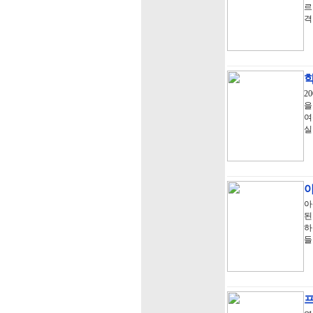
르
격
학
2
을
여
실
아
아
된
하
들