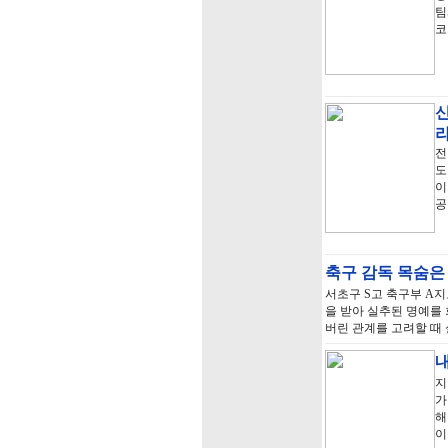
팀
코
전
도
이
공
축구 감독 목숨은
서초구 S고 축구부 A
을 받아 실추된 명예를
버린 관계를 고려할 때
내
지
가
해
이