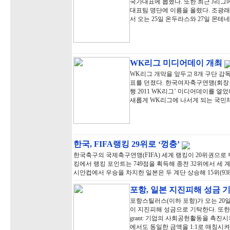
국가대표에 뽑혔다. 또한 최근 J리그
대표팀 명단에 이름을 올렸다. 조광래
서 오는 25일 온두라스와 27일 몬테
WK리그 미디어데이 개최
WK리그 개막을 앞두고 8개 구단 감
표를 던졌다. 한국여자축구연맹(회장 
행 2011 WK리그’ 미디어데이를 열
새롭게 WK리그에 나서게 되는 국민
한국, FIFA랭킹 29위로 ‘껑충’
한국축구의 국제축구연맹(FIFA) 세계 랭킹이 20위권으로 뛰
킹에서 랭킹 포인트는 749점을 획득해 종전 32위에서 세 계
시안컵에서 우승을 차지한 일본은 두 계단 상승해 15위(9
포항, 일본 지진피해 성금 
포항스틸러스(이하 포항)가 오는 20
이 지진피해 성금으로 기탁한다. 또한 
grant: 기업의 사회공헌활동을 촉
에서도 동일한 금액을 1:1로 매칭시켜