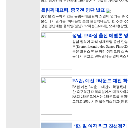
와의 평가전이 무산됨에 따라 뽑은 선수들의 기량을 추가로
올림픽대표팀, 중국전 명단 발표
홍명보 감독이 이끄는 올림픽대표팀이 27일에 열리는 중국
울산에서 열리는 ‘하나은행 초청 올림픽대표팀 한국-중국전’
정된 명단에는 윤석영(전남), 박희성(고려대), 오재석(강원)
성남, 브라질 출신 에벨톤 
성남 일화가 파리 생제르맹 출신 만능
톤(Everton Leandro dos Santo
톤은 프랑스 명문 파리 생제르맹 소속
등에서 뛰었고 2009년에는 알비렉스
FA컵, 예선 2라운드 대진 
FA컵 예선 2라운드 대진이 확정됐다
한 축구회관 대회의실에서 대표자회의를 
FA컵 2라운드에서는 1라운드를 통과한
그리고 2010 시즌 챌린저스리그(전 K
‘한. 일 여자 리그 친선경기