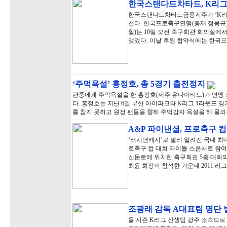
한국스탠다드차타드, K리그
한국스탠다드차타드금융지주가 ‘K리그
선다. 한국프로축구연맹(총재 정몽
힐)는 10일 오전 축구회관 회의실에서
맺었다. 이날 후원 협약식에는 한
‘주먹욕설’ 홍정호, 총 5경기 출전정지
관중에게 주먹욕설을 한 홍정호(제주 유나이티드)가 연맹 
다. 홍정호는 지난 6일 부산 아이파크와 K리그 1라운드 
를 참지 못하고 원정 팬들을 향해 주먹감자 욕설을 해 물의
A&P 파이낸셜, 프로축구 
‘러시앤캐시’로 널리 알려진 국내 최
로축구 컵 대회 타이틀 스폰서로 참여
신문로에 위치한 축구회관 5층 대회
최윤 회장이 참석한 가운데 2011 리
조광래 감독 A대표팀 명단
올 시즌 K리그 신생팀 광주 소속으로