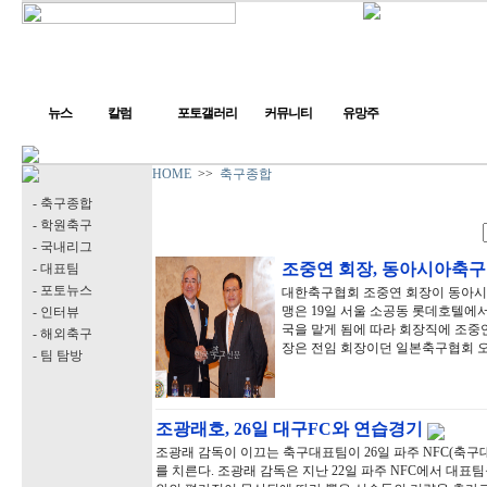
뉴스
칼럼
포토갤러리
커뮤니티
유망주
HOME
>>
축구종합
- 축구종합
- 학원축구
- 국내리그
조중연 회장, 동아시아축구
- 대표팀
- 포토뉴스
대한축구협회 조중연 회장이 동아시
맹은 19일 서울 소공동 롯데호텔에
- 인터뷰
국을 맡게 됨에 따라 회장직에 조중
- 해외축구
장은 전임 회장이던 일본축구협회 오
- 팀 탐방
조광래호, 26일 대구FC와 연습경기
조광래 감독이 이끄는 축구대표팀이 26일 파주 NFC(축
를 치른다. 조광래 감독은 지난 22일 파주 NFC에서 대표