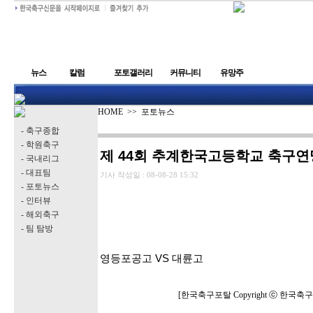
뉴스
칼럼
포토갤러리
커뮤니티
유망주
HOME
>>
포토뉴스
- 축구종합
- 학원축구
제 44회 추계한국고등학교 축구
- 국내리그
- 대표팀
기사 작성일 :
08-08-28 15:32
- 포토뉴스
- 인터뷰
- 해외축구
- 팀 탐방
영등포공고 VS 대륜고
[한국축구포탈 Copyright ⓒ 한국