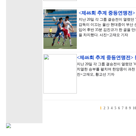
<제46회 추계 중등연맹전
지난 20일 각 그룹 결승전이 열렸던
감독이 이끄는 울산 현대중이 부산 
입어 후반 35분 김진규가 한 골을 만
을 차지했다. 사진=고재오 기자
<제46회 추계 중등연맹전>
지난 20일 각 그룹 결승전이 열렸던 
치열한 승부를 펼치며 한양중이 과천 
진=고재오, 황교선 기자
1
2
3
4
5
6
7
8
9
1