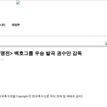
니티
유망주
연맹전> 백호그룹 우승 발곡 권수만 감독
0:47
한국축구포탈 Copyright ⓒ 한국축구신문 무단 전재 및 재배포 금지]