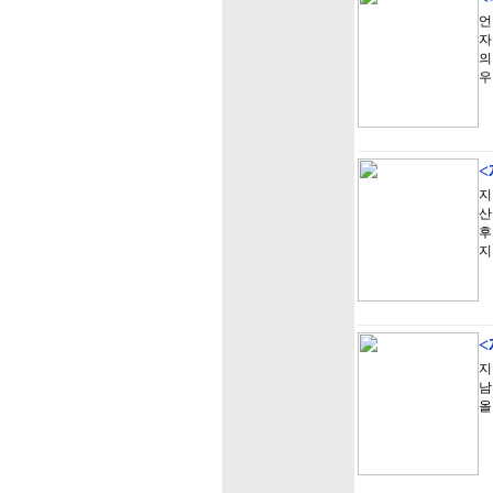
언
자
의
우
<
지
산
후
지
<
지
남
올