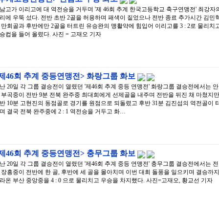
남고가 이리고에 대 역전승을 거두며 '제 46회 추계 한국고등학교 축구연맹전' 최강자
리에 우뚝 섰다. 전반 초반 2골을 허용하며 패색이 짙었으나 전반 종료 추가시간 김민
 만회골과 후반에만 2골을 터트린 유승완의 맹활약에 힘입어 이리고를 3 : 2로 물리치
승컵을 들어 올렸다. 사진 = 고재오 기자
제46회 추계 중등연맹전> 화랑그룹 화보
난 20일 각 그룹 결승전이 열렸던 '제46회 추계 중등 연맹전' 화랑그룹 결승전에서는 안
 부곡중이 전반 9분 전북 완주중 최대희에게 선제골을 내주며 전반을 뒤진 채 마쳤지만
반 10분 고현진의 동점골로 경기를 원점으로 되돌렸고 후반 31분 김진섭의 역전골이 
며 결국 전북 완주중에 2 : 1 역전승을 거두고 화…
제46회 추계 중등연맹전> 충무그룹 화보
난 20일 각 그룹 결승전이 열렸던 '제46회 추계 중등 연맹전' 충무그룹 결승전에서는 전
 장흥중이 전반에 한 골, 후반에 세 골을 몰아치며 이번 대회 돌풍을 일으키며 결승까
라온 부산 중앙중을 4 : 0 으로 물리치고 우승을 차지했다. 사진=고재오, 황교선 기자