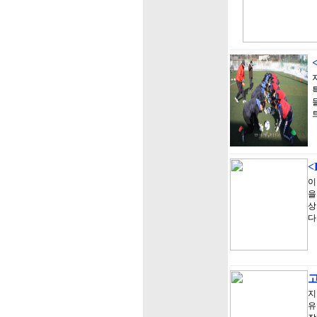
<
이
을
상
다
지
유