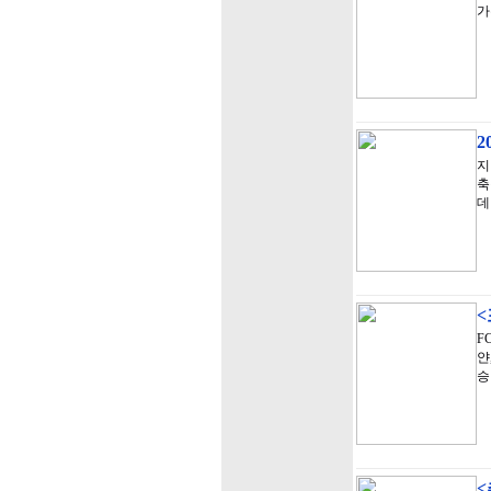
가
지
축
데
<
F
얀
승