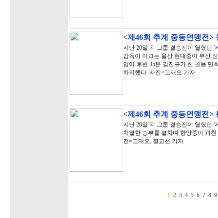
<제46회 추계 중등연맹전>
지난 20일 각 그룹 결승전이 열렸던 
감독이 이끄는 울산 현대중이 부산 신
입어 후반 35분 김진규가 한 골을 만
차지했다. 사진=고재오 기자
<제46회 추계 중등연맹전>
지난 20일 각 그룹 결승전이 열렸던 
치열한 승부를 펼치며 한양중이 과천 
진=고재오, 황교선 기자
1
2
3
4
5
6
7
8
9