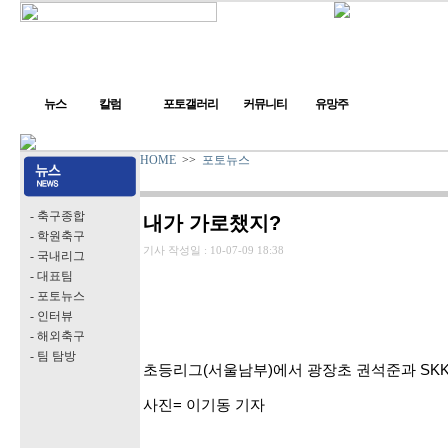
뉴스
칼럼
포토갤러리
커뮤니티
유망주
HOME
>>
포토뉴스
- 축구종합
내가 가로챘지?
- 학원축구
기사 작성일 :
10-07-09 18:38
- 국내리그
- 대표팀
- 포토뉴스
- 인터뷰
- 해외축구
- 팀 탐방
초등리그(서울남부)에서 광장초 권석준과 SKK
사진= 이기동 기자