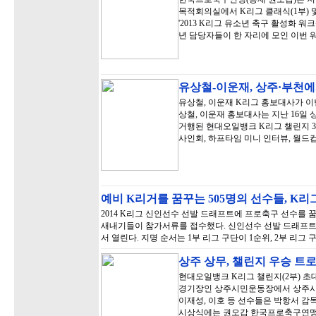
목적회의실에서 K리그 클래식(1부) 및
'2013 K리그 유소년 축구 활성화 워
년 담당자들이 한 자리에 모인 이번
유상철-이운재, 상주·부천
유상철, 이운재 K리그 홍보대사가 이
상철, 이운재 홍보대사는 지난 16일
거행된 현대오일뱅크 K리그 챌린지 3
사인회, 하프타임 미니 인터뷰, 월드
예비 K리거를 꿈꾸는 505명의 선수들, K
2014 K리그 신인선수 선발 드래프트에 프로축구 선수를 꿈
새내기들이 참가서류를 접수했다. 신인선수 선발 드래프트는 
서 열린다. 지명 순서는 1부 리그 구단이 1순위, 2부 리그
상주 상무, 챌린지 우승 트
현대오일뱅크 K리그 챌린지(2부) 초대
경기장인 상주시민운동장에서 상주시민
이재성, 이호 등 선수들은 박항서 감
시상식에는 권오갑 한국프로축구연맹 