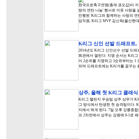
한국프로축구연맹(총재 권오갑)이 지난
랑의 연탄 나눔' 행사로 이웃 사랑을 
진행된 'K리그와 함께하는 사랑의 
임직원, K리그 MVP 김신욱(울산현
K리그 신인 선발 드래프트, 
2014년도 K리그 신인선수 선발 드래프
회관에서 열린다. 지명 순서는 K리그 클
이 2순위를 지명하고 3순위부터는 1
되며 드래프트에는 K리거를 꿈꾸는 총
상주, 올해 첫 K리그 클래식 
K리그 챌린지 우승팀 상주 상무가 K
그 방식에서 탄생한 첫 승격팀이다. K
지에서 뛰게 된다. 7일 오후 강릉종
프 2차전에서 상주는 강원에 0-1로 패