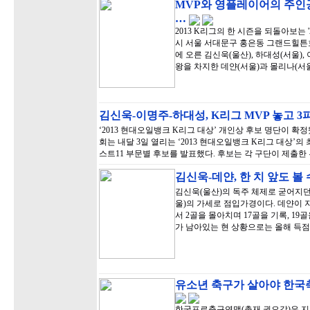
MVP와 영플레이어의 주인공
…
2013 K리그의 한 시즌을 되돌아보는 '
시 서울 서대문구 홍은동 그랜드힐튼
에 오른 김신욱(울산), 하대성(서울),
왕을 차지한 데얀(서울)과 몰리나(서울
김신욱-이명주-하대성, K리그 MVP 놓고 
‘2013 현대오일뱅크 K리그 대상’ 개인상 후보 명단이 
회는 내달 3일 열리는 ‘2013 현대오일뱅크 K리그 대상’의
스트11 부문별 후보를 발표했다. 후보는 각 구단이 제출한
김신욱-데얀, 한 치 앞도 볼
김신욱(울산)의 독주 체제로 굳어지던
울)의 가세로 점입가경이다. 데얀이 
서 2골을 몰아치며 17골을 기록, 1
가 남아있는 현 상황으로는 올해 득점
유소년 축구가 살아야 한국축
한국프로축구연맹(총재 권오갑)은 지난 