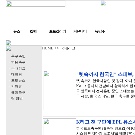
뉴스
칼럼
포토갤러리
커뮤니티
유망주
HOME
>>
국내리그
- 축구종합
- 학원축구
- 국내리그
"뼛속까지 한국인" 스테보,
- 대표팀
- 포토뉴스
뼛 속까지 한국사람인 것 같다. 아니 
K리그 클래식 전남에서 활약하게 된 
- 인터뷰
국 방콕에서 전지훈련 중인 스테보는 2
- 해외축구
국 사람, 한국 스타일, 한국 축구를 
- 팀 탐방
K리그 전 구단에 EPL 유
한국프로축구연맹(총재 권오갑)이 K리
시스템 벤치마킹 보고서'를 배포했다.