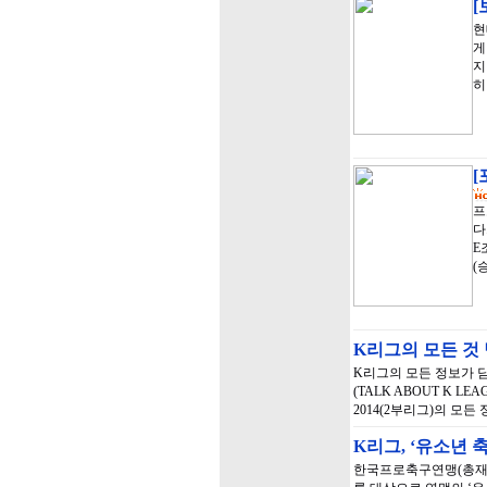
[
현
게
지
히
[
프
다
E
(
K리그의 모든 것 
K리그의 모든 정보가 담
(TALK ABOUT K 
2014(2부리그)의 모
K리그, ‘유소년
한국프로축구연맹(총재 권