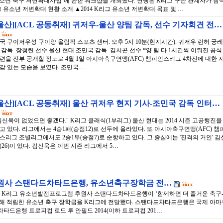
유소년 축구 저변확대사업‘에 관한 워크샵을 개최했다. 연맹은 K리그 구단 관계자가 참
그 유소년 저변확대 현황 소개 ▲2014 K리그 유소년 저변확대 목표 및 …
울산][ACL 공동취재] 귀저우-울산 양팀 감독, 선수 기자회견 전…
국 구이저우성 구이양 올림픽 스포츠 센터. 오후 5시 10분(현지시간). 귀저우 런허 궁레
 감독. 장청린 선수 울산 현대 조민국 감독. 김치곤 선수 *양 팀 다 1시간씩 이뤄진 공식
련을 전부 공개할 정도로 4월 1일 아시아축구연맹(AFC) 챔피언스리그 4차전에 대한 
감 있는 모습을 보였다. 조민국…
울산][ACL 공동취재] 울산 귀저우 현지 기사-조민국 감독 인터…
김신욱이 없었으면 좋겠다." K리그 클래식(1부리그) 울산 현대는 2014 시즌 고공행진을
고 있다. 리그에서는 4승1패(승점12)로 선두에 올라있다. 또 아시아축구연맹(AFC) 챔
스리그 조별리그에서도 2승1무(승점7)로 순항하고 있다. 그 중심에는 '진격의 거인' 김
(26)이 있다. 김신욱은 이번 시즌 리그에서 5…
후원사 스탠다드차타드은행, 유소년축구장학금 전…
 서울 – K리그 유소년발전프로그램 후원사 스탠다드차타드은행이 ‘함께하면 더 즐거운 축구
통해 적립한 유소년 축구 장학금을 K리그에 전달했다. 스탠다드차타드은행은 국제 아마
타드은행 트로피컵 로드 투 안필드 2014(이하 트로피컵 201…