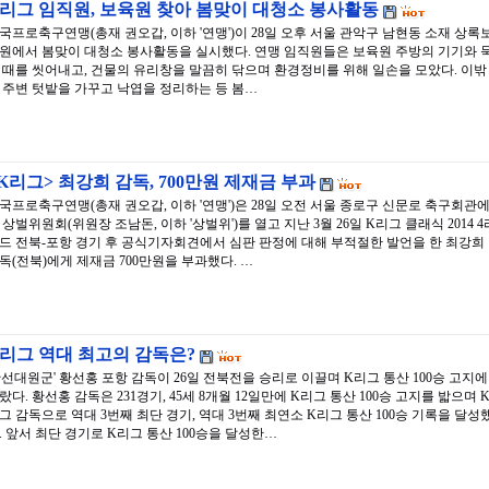
리그 임직원, 보육원 찾아 봄맞이 대청소 봉사활동
국프로축구연맹(총재 권오갑, 이하 '연맹')이 28일 오후 서울 관악구 남현동 소재 상록
원에서 봄맞이 대청소 봉사활동을 실시했다. 연맹 임직원들은 보육원 주방의 기기와 
 때를 씻어내고, 건물의 유리창을 말끔히 닦으며 환경정비를 위해 일손을 모았다. 이밖
 주변 텃밭을 가꾸고 낙엽을 정리하는 등 봄…
K리그> 최강희 감독, 700만원 제재금 부과
국프로축구연맹(총재 권오갑, 이하 '연맹')은 28일 오전 서울 종로구 신문로 축구회관
 상벌위원회(위원장 조남돈, 이하 '상벌위')를 열고 지난 3월 26일 K리그 클래식 2014 4
드 전북-포항 경기 후 공식기자회견에서 심판 판정에 대해 부적절한 발언을 한 최강희
독(전북)에게 제재금 700만원을 부과했다. …
K리그 역대 최고의 감독은?
황선대원군' 황선홍 포항 감독이 26일 전북전을 승리로 이끌며 K리그 통산 100승 고지에
랐다. 황선홍 감독은 231경기, 45세 8개월 12일만에 K리그 통산 100승 고지를 밟으며 
그 감독으로 역대 3번째 최단 경기, 역대 3번째 최연소 K리그 통산 100승 기록을 달성
. 앞서 최단 경기로 K리그 통산 100승을 달성한…