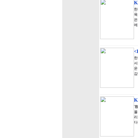
K
한
육
은
에
<
한
서
운
감
'
올
리
다