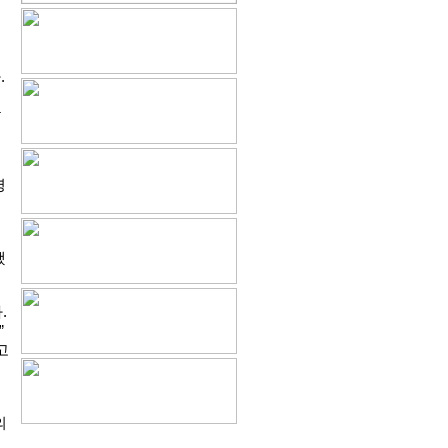
.
구
영
했
.
”
고
의