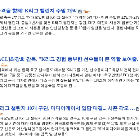
격을 향해! K리그 챌린지 주말 개막
로축구 2부리그 ‘현대오일뱅크 K리그 챌린지’ 개막전 5경기가 이번 주말인 22일과 23
제히 열린다. 출범 2년차를 맞은 K리그 챌린지는 강원, 대구, 대전이 새롭게 합류한 가
 안산을 연고로 새 시즌을 맞는 안산경찰청 등 총 10팀이 열전을 벌인다. 챌린지에는 K
그의 유일한 외국인 감독인 알툴 …
ACL]최강희 감독, "K리그 경험 풍부한 선수들이 큰 역할 보여줄
해외에서 뛰는 한국 축구 선수들도 대부분 K리그를 거친 선수들이다.” 최강희 전북 현
독은 17일 중국 광둥성 광저우시 톈허 스타디움에서 열린 아시아축구연맹(AFC) 챔피
리그 공식 기자회견에서 다소 무례한 질문을 받았다. 중국 CN21의 장진쉬안 기자는 “
독이 대표팀을 맡았을 때 이동국을 포함해 전…
리그 챌린지 10개 구단, 미디어데이서 입담 대결... 시즌 각오 …
대오일뱅크 K리그 챌린지 2014 개막을 5일 앞두고 10개 구단 감독과 선수들이 한자리
여 올 시즌에 대한 각오를 밝혔다. 한국프로축구연맹(총재 권오갑)은 17일 오후 서울 
구 신문로 아산정책연구원에서 현대오일뱅크 K리그 챌린지 2014 미디어데이를 개최
고 밝혔다. 미디어데이는 감독 및 선수들의 …