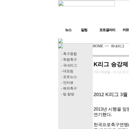
뉴스
칼럼
포토갤러리
커뮤
HOME
>>
국내리그
- 축구종합
- 학원축구
K리그 승강제
- 국내리그
- 대표팀
기사 작성일 :
11-12-22 1
- 포토뉴스
- 인터뷰
- 해외축구
2012 K리그 3월
- 팀 탐방
2013년 시행을 
연기했다.
한국프로축구연맹(