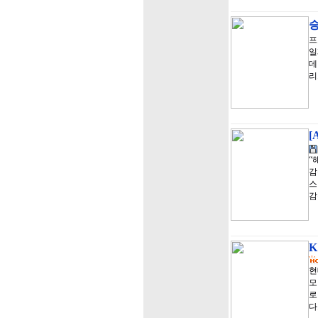
승
프
일
데
리
[
“
감
스
감
K
현
모
로
다