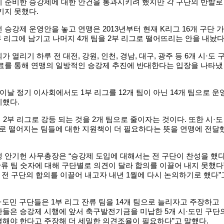
이 준비한 승강제에 대한 안건을 통과시키려 했지만 각 구단의 반발로
키지 못했다.
 승강제 운영안을 놓고 연맹은 2013년부터 현재 K리그 16개 구단 가
1부 리그에 남기고 나머지 4개 팀을 2부 리그로 떨어뜨리는 안을 내놨다
 열리기 하루 전 대전, 강원, 인천, 경남, 대구, 광주 등 6개 시·도 
자료를 통해 연맹의 일방적인 승강제 추진에 반대한다는 입장을 나타냈
 이날 정기 이사회에서도 1부 리그를 12개 팀이 아닌 14개 팀으로 운
시했다.
 2부 리그로 강등 되는 것을 2개 팀으로 줄이자는 것이다. 또한 시·도
로 떨어지는 팀들에 대한 지원책이 더 필요하다는 뜻을 연맹에 전달
 안기헌 사무총장은 “승강제 도입에 대해서는 전 구단이 찬성을 했다
잔류 팀 숫자에 대해 구단별로 의견이 달라 합의를 이끌어 내지 못했다
면 전 구단의 합의를 이끌어 내고자 내년 1월에 다시 논의하기로 했다”
시·도민 구단들은 1부 리그 잔류 팀을 14개 팀으로 늘리자고 주장하고
들은 승강제 시행에 앞서 축구발전기금을 미납한 5개 시·도민 구단
해야 한다고 주장해 더 세밀한 의견조율이 필요하다”고 말했다.