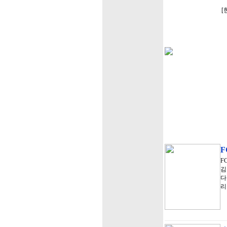
[
F
F
김
다
리