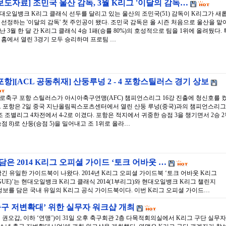
보도자료] 조민국 울산 감독, 3월 K리그 '이달의 감독…
대오일뱅크 K리그 클래식 선두를 달리고 있는 울산의 조민국(51) 감독이 K리그가 새
 선정하는 '이달의 감독' 첫 주인공이 됐다. 조민국 감독은 올 시즌 처음으로 울산을 맡
난 3월 한 달 간 K리그 클래식 4승 1패(승률 80%)의 호성적으로 팀을 1위에 올려뒀다. 
 홈에서 열린 3경기 모두 승리하며 프로팀 …
포항][ACL 공동취재] 산둥루넝 2 - 4 포항스틸러스 경기 상보
로축구 포항 스틸러스가 아시아축구연맹(AFC) 챔피언스리그 16강 진출에 청신호를 
. 포항은 2일 중국 지난올림픽스포츠센터에서 열린 산둥 루넝(중국)과의 챔피언스리그
조 조별리그 4차전에서 4-2로 이겼다. 포항은 적지에서 귀중한 승점 3을 챙기면서 2승 
승점 8)로 산둥(승점 5)을 밀어내고 조 1위로 올라…
담은 2014 K리그 오피셜 가이드 ‘토크 어바웃 …
긴 유일한 가이드북이 나왔다. 2014년 K리그 오피셜 가이드북 ‘토크 어바웃 K리그
LEAGUE)’는 현대오일뱅크 K리그 클래식 2014(1부리그)와 현대오일뱅크 K리그 챌린지
든 정보를 담은 국내 유일의 K리그 공식 가이드북이다. 이번 K리그 오피셜 가이드…
 축구 저변확대’ 위한 실무자 워크샵 개최
오갑, 이하 ‘연맹’)이 31일 오후 축구회관 2층 다목적회의실에서 K리그 구단 실무자