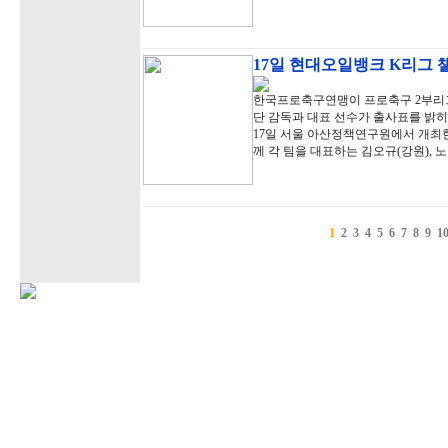
17일 현대오일뱅크 K리그 
한국프로축구연맹이 프로축구 2부리그
단 감독과 대표 선수가 출사표를 밝히
17일 서울 아산정책연구원에서 개최한
께 각 팀을 대표하는 김오규(강원), 
1
2
3
4
5
6
7
8
9
1