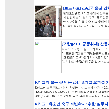
[보도자료] 조민국 울산 감독
현대오일뱅크 K리그 클래식 선두를 
게 선정하는 '이달의 감독' 첫 주인
아 지난 3월 한 달 간 K리그 클래식 
다. 특히 홈에서 열린 3경기 모두 
[포항][ACL 공동취재] 산둥
프로축구 포항 스틸러스가 아시아축구연
다. 포항은 2일 중국 지난올림픽스
E조 조별리그 4차전에서 4-2로 이겼
(승점 8)로 산둥(승점 5)을 밀어내고 
K리그의 모든 것 담은 2014 K리그 오피셜 
K리그의 모든 정보가 담긴 유일한 가이드북이 나왔다. 201
(TALK ABOUT K LEAGUE)’는 현대오일뱅크 K리그 
2014(2부리그)의 모든 정보를 담은 국내 유일의 K리그 
K리그, ‘유소년 축구 저변확대’ 위한 실무