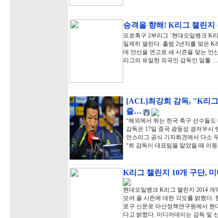
승격을 향해! K리그 챌린지
프로축구 2부리그 ‘현대오일뱅크 K리그
일제히 열린다. 출범 2년차를 맞은 K
데 안산을 연고로 새 시즌을 맞는 안산
리그의 유일한 외국인 감독인 알툴 …
[ACL]최강희 감독, "K
줄…
“해외에서 뛰는 한국 축구 선수들도 
감독은 17일 중국 광둥성 광저우시
언스리그 공식 기자회견에서 다소 무
“최 감독이 대표팀을 맡았을 때 이
K리그 챌린지 10개 구단, 
현대오일뱅크 K리그 챌린지 2014 개
모여 올 시즌에 대한 각오를 밝혔다. 
로구 신문로 아산정책연구원에서 현대
다고 밝혔다. 미디어데이는 감독 및 