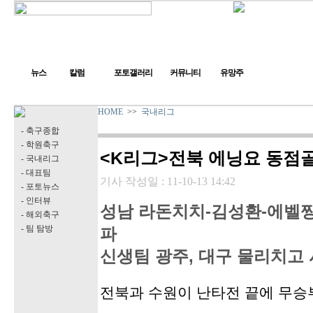
뉴스
칼럼
포토갤러리
커뮤니티
유망주
HOME
>>
국내리그
- 축구종합
- 학원축구
<K리그>전북 에닝요 동점골,
- 국내리그
- 대표팀
기사 작성일 :
11-10-13 14:42
- 포토뉴스
- 인터뷰
성남 라돈치치-김성환-에벨찡요 
- 해외축구
- 팀 탐방
파
신생팀 광주, 대구 물리치고 
전북과 수원이 난타전 끝에 무승