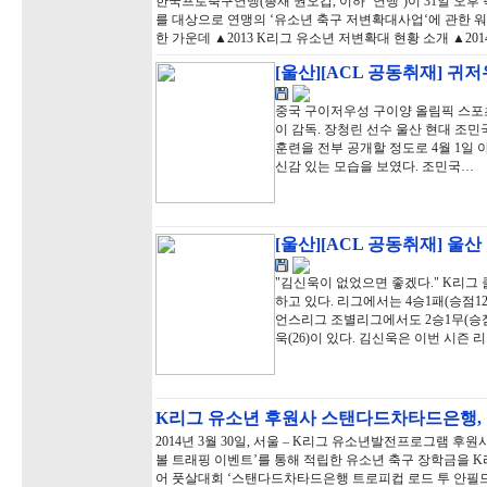
한국프로축구연맹(총재 권오갑, 이하 ‘연맹’)이 31일 오
를 대상으로 연맹의 ‘유소년 축구 저변확대사업‘에 관한 
한 가운데 ▲2013 K리그 유소년 저변확대 현황 소개 ▲20
[울산][ACL 공동취재] 귀
중국 구이저우성 구이양 올림픽 스포츠 
이 감독. 장청린 선수 울산 현대 조민국
훈련을 전부 공개할 정도로 4월 1일 
신감 있는 모습을 보였다. 조민국…
[울산][ACL 공동취재] 울
"김신욱이 없었으면 좋겠다." K리그 
하고 있다. 리그에서는 4승1패(승점1
언스리그 조별리그에서도 2승1무(승점7
욱(26)이 있다. 김신욱은 이번 시즌 
K리그 유소년 후원사 스탠다드차타드은행
2014년 3월 30일, 서울 – K리그 유소년발전프로그램 
볼 트래핑 이벤트’를 통해 적립한 유소년 축구 장학금을 
어 풋살대회 ‘스탠다드차타드은행 트로피컵 로드 투 안필드 2