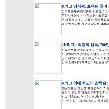
K리그 임직원, 보육원 찾아
한국프로축구연맹(총재 권오갑, 이하 '
육원에서 봄맞이 대청소 봉사활동을 
은 때를 씻어내고, 건물의 유리창을 
에 주변 텃밭을 가꾸고 낙엽을 정리하
<K리그> 최강희 감독, 70
한국프로축구연맹(총재 권오갑, 이하 '
서 상벌위원회(위원장 조남돈, 이하 '상벌
운드 전북-포항 경기 후 공식기자회견
감독(전북)에게 제재금 700만원을 부
K리그 역대 최고의 감독은
'황선대원군' 황선홍 포항 감독이 26
올랐다. 황선홍 감독은 231경기, 45세
리그 감독으로 역대 3번째 최단 경기,
다. 앞서 최단 경기로 K리그 통산 1