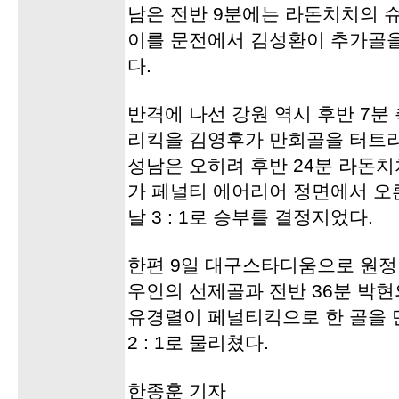
남은 전반 9분에는 라돈치치의 슈
이를 문전에서 김성환이 추가골을
다.
반격에 나선 강원 역시 후반 7분
리킥을 김영후가 만회골을 터트리
성남은 오히려 후반 24분 라돈
가 페널티 에어리어 정면에서 오
날 3 : 1로 승부를 결정지었다.
한편 9일 대구스타디움으로 원정길
우인의 선제골과 전반 36분 박현
유경렬이 페널티킥으로 한 골을 
2 : 1로 물리쳤다.
한종훈 기자