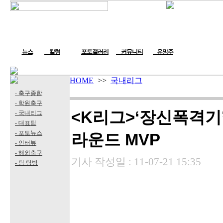
뉴스
칼럼
포토갤러리
커뮤니티
유망주
HOME
>>
국내리그
- 축구종합
- 학원축구
<K리그>‘장신폭격기’
- 국내리그
- 대표팀
- 포토뉴스
라운드 MVP
- 인터뷰
- 해외축구
기사 작성일 :
11-07-21 15:35
- 팀 탐방