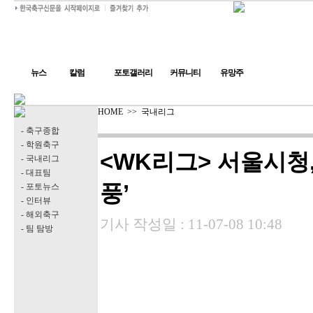
뉴스
칼럼
포토갤러리
커뮤니티
유망주
HOME
>>
국내리그
- 축구종합
- 학원축구
<WK리그> 서울시청,
- 국내리그
- 대표팀
풍’
- 포토뉴스
- 인터뷰
- 해외축구
기사 작성일 :
11-07-08 10:48
- 팀 탐방