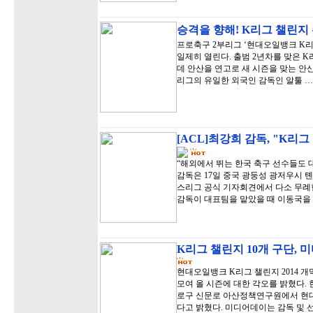
승격을 향해! K리그 챌린지
프로축구 2부리그 ‘현대오일뱅크 K리그
일제히 열린다. 출범 2년차를 맞은 K
데 안산을 연고로 새 시즌을 맞는 안산
리그의 유일한 외국인 감독인 알툴 …
[ACL]최강희 감독, "K리
“해외에서 뛰는 한국 축구 선수들도 
감독은 17일 중국 광둥성 광저우시 
스리그 공식 기자회견에서 다소 무례한
감독이 대표팀을 맡았을 때 이동국을
K리그 챌린지 10개 구단, 
현대오일뱅크 K리그 챌린지 2014 개
모여 올 시즌에 대한 각오를 밝혔다. 
로구 신문로 아산정책연구원에서 현대
다고 밝혔다. 미디어데이는 감독 및 