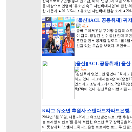
한국프로축구연맹(총재 권오갑, 이하 ‘연맹’)이 31일 오
를 대상으로 연맹의 ‘유소년 축구 저변확대사업‘에 관한 
한 가운데 ▲2013 K리그 유소년 저변확대 현황 소개 ▲20
[울산][ACL 공동취재] 귀
중국 구이저우성 구이양 올림픽 스포츠
이 감독. 장청린 선수 울산 현대 조민
훈련을 전부 공개할 정도로 4월 1일
신감 있는 모습을 보였다. 조민국…
[울산][ACL 공동취재] 울
"김신욱이 없었으면 좋겠다." K리그 
하고 있다. 리그에서는 4승1패(승점1
언스리그 조별리그에서도 2승1무(승점7
욱(26)이 있다. 김신욱은 이번 시즌 
K리그 유소년 후원사 스탠다드차타드은행
2014년 3월 30일, 서울 – K리그 유소년발전프로그램 
볼 트래핑 이벤트’를 통해 적립한 유소년 축구 장학금을 
어 풋살대회 ‘스탠다드차타드은행 트로피컵 로드 투 안필드 2