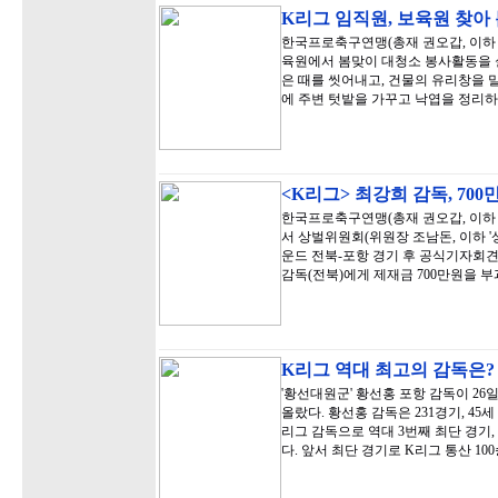
K리그 임직원, 보육원 찾아
한국프로축구연맹(총재 권오갑, 이하 '
육원에서 봄맞이 대청소 봉사활동을 
은 때를 씻어내고, 건물의 유리창을 
에 주변 텃밭을 가꾸고 낙엽을 정리하
<K리그> 최강희 감독, 70
한국프로축구연맹(총재 권오갑, 이하 '
서 상벌위원회(위원장 조남돈, 이하 '상벌
운드 전북-포항 경기 후 공식기자회견
감독(전북)에게 제재금 700만원을 부
K리그 역대 최고의 감독은
'황선대원군' 황선홍 포항 감독이 26
올랐다. 황선홍 감독은 231경기, 45세
리그 감독으로 역대 3번째 최단 경기,
다. 앞서 최단 경기로 K리그 통산 1