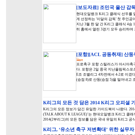
[보도자료] 조민국 울산 감독,
현대오일뱅크 K리그 클래식 선두를 달
게 선정하는 '이달의 감독' 첫 주인공
지난 3월 한 달 간 K리그 클래식 4승
히 홈에서 열린 3경기 모두 승리하며
[포항][ACL 공동취재] 산둥
프로축구 포항 스틸러스가 아시아축구연
다. 포항은 2일 중국 지난올림픽스
E조 조별리그 4차전에서 4-2로 이겼
(승점 8)로 산둥(승점 5)을 밀어내고 
K리그의 모든 것 담은 2014 K리그 오피셜 
K리그의 모든 정보가 담긴 유일한 가이드북이 나왔다. 201
(TALK ABOUT K LEAGUE)’는 현대오일뱅크 K리그 
2014(2부리그)의 모든 정보를 담은 국내 유일의 K리그 
K리그, ‘유소년 축구 저변확대’ 위한 실무