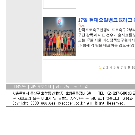
17일 현대오일뱅크 K리그
한국프로축구연맹이 프로축구 2부리그
구단 감독과 대표 선수가 출사표를 
오는 17일 서울 아산정책연구원에서
과 함께 각 팀을 대표하는 김오규(강
1
2
3
4
5
6
7
8
9
1