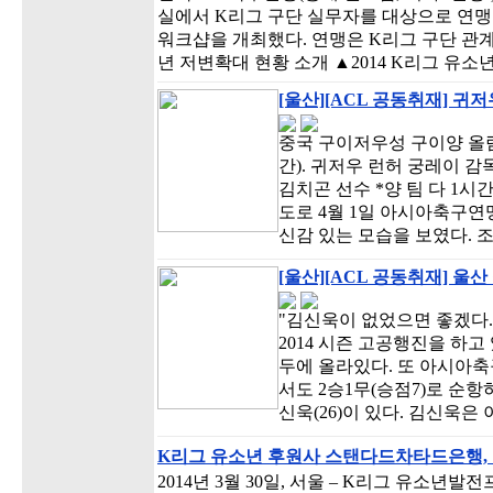
실에서 K리그 구단 실무자를 대상으로 연맹
워크샵을 개최했다. 연맹은 K리그 구단 관계
년 저변확대 현황 소개 ▲2014 K리그 유소
[울산][ACL 공동취재] 귀
중국 구이저우성 구이양 올림
간). 귀저우 런허 궁레이 감
김치곤 선수 *양 팀 다 1
도로 4월 1일 아시아축구연맹
신감 있는 모습을 보였다. 
[울산][ACL 공동취재] 울
"김신욱이 없었으면 좋겠다.
2014 시즌 고공행진을 하고 
두에 올라있다. 또 아시아축
서도 2승1무(승점7)로 순항
신욱(26)이 있다. 김신욱은
K리그 유소년 후원사 스탠다드차타드은행
2014년 3월 30일, 서울 – K리그 유