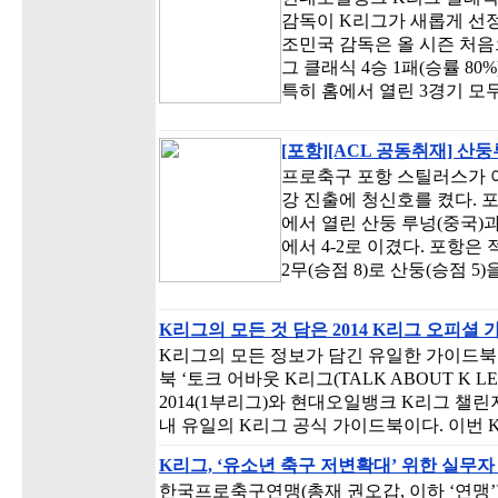
감독이 K리그가 새롭게 선정
조민국 감독은 올 시즌 처음으
그 클래식 4승 1패(승률 8
특히 홈에서 열린 3경기 모
[포항][ACL 공동취재] 산둥
프로축구 포항 스틸러스가 아
강 진출에 청신호를 켰다.
에서 열린 산둥 루넝(중국)
에서 4-2로 이겼다. 포항은
2무(승점 8)로 산둥(승점 5
K리그의 모든 것 담은 2014 K리그 오피셜 
K리그의 모든 정보가 담긴 유일한 가이드북이
북 ‘토크 어바웃 K리그(TALK ABOUT K
2014(1부리그)와 현대오일뱅크 K리그 챌린지
내 유일의 K리그 공식 가이드북이다. 이번
K리그, ‘유소년 축구 저변확대’ 위한 실무
한국프로축구연맹(총재 권오갑, 이하 ‘연맹’