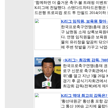
‘함께하면 더 즐거운 축구-볼 트래핑 이벤트
K리그에 전달했다. 스탠다드차타드은행은 
드은행 트로피컵 로드 투 안필드 2014(이하 
K리그 임직원, 보육원 찾아
한국프로축구연맹(총재 권오갑,
구 남현동 소재 상록보육원
다. 연맹 임직원들은 보육원
물의 유리창을 말끔히 닦으며
에 주변 텃밭을 가꾸고 낙엽
<K리그> 최강희 감독, 7
한국프로축구연맹(총재 권오갑
로구 신문로 축구회관에서 
위')를 열고 지난 3월 26일
경기 후 공식기자회견에서 
최강희 감독(전북)에게 제재
K리그 역대 최고의 감독은
'황선대원군' 황선홍 포항 
그 통산 100승 고지에 올랐다