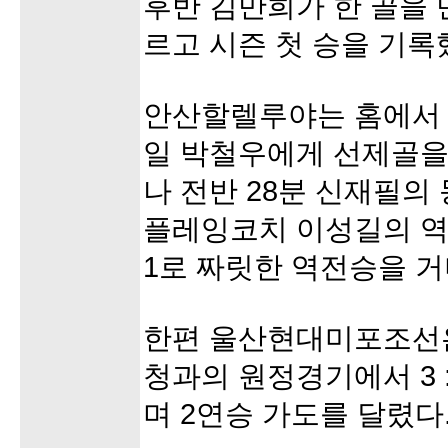
후반 김만희가 한 골을
르고 시즌 첫 승을 기록
안산할렐루야는 홈에서 
일 박철우에게 선제골을
나 전반 28분 신재필의
플레잉코치 이성길의 역전
1로 짜릿한 역전승을 
한편 울산현대미포조선은
청과의 원정경기에서 3 
며 2연승 가도를 달렸다