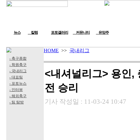
뉴스
칼럼
포토갤러리
커뮤니티
유망주
HOME
>>
국내리그
- 축구종합
- 학원축구
<내셔널리그> 용인, 
- 국내리그
- 대표팀
- 포토뉴스
전 승리
- 인터뷰
- 해외축구
기사 작성일 :
11-03-24 10:47
- 팀 탐방