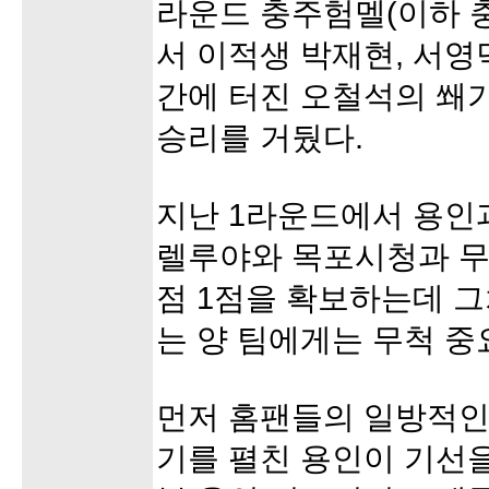
라운드 충주험멜(이하 
서 이적생 박재현, 서영
간에 터진 오철석의 쐐기골
승리를 거뒀다.
지난 1라운드에서 용인
렐루야와 목포시청과 무
점 1점을 확보하는데 그
는 양 팀에게는 무척 중
먼저 홈팬들의 일방적인
기를 펼친 용인이 기선을