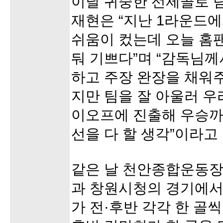
이날 귀중한 선제골로 
재현은 “지난 1라운드에
쉬움이 컸는데 오늘 홈
둬 기쁘다”며 “감독님
하고 주장 완장을 채워
지만 팀을 잘 아울러 우
이오프에 진출해 우승까
선을 다 할 생각”이라고
같은 날 천안종합운동장
과 창원시청의 경기에서
가 전·후반 각각 한 골